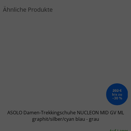
202 €
bis zu
–30 %
ASOLO Damen-Trekkingschuhe NUCLEON MID GV ML
graphit/silber/cyan blau - grau
Auf Lager