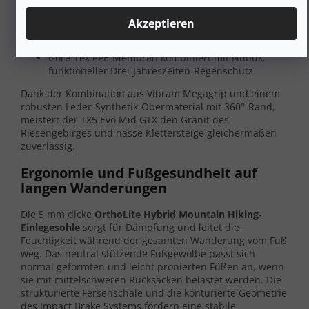
Verstärkter Zehen- und Fersenrand aus Gummi als
Teil des
360°-Obermaterialschutzes
Akzeptieren
Flexzone im Vorfußbereich ermöglicht ein sanftes
Abrollen des Fußes in steilem Terrain
Gore-Tex ePE-Membran kombiniert mit Nubuk:
funktioneller Drei-Jahreszeiten-Regenschutz
Dank der Kombination aus Vibram Megagrip und einem
robusten Leder-Synthetik-Obermaterial mit 360°-Rand,
meistert der TX5 Evo Mid GTX den Granit des
Riesengebirges und nasse Klettersteige gleichermaßen
zuverlässig.
Ergonomie und Fußgesundheit auf
langen Wanderungen
Die 5 mm dicke
OrthoLite Hybrid Mountain Hiking-
Einlegesohle
sorgt für Dämpfung und leitet die
Feuchtigkeit während der gesamten Wanderung vom Fuß
weg. Das neutral stützende Fußgewölbe passt sich
normal geformten und leicht pronierten Füßen an, wenn
sie mit mittelschweren Rucksäcken belastet werden. Die
strukturierte Fersenschale und die konturierte Geometrie
des Impact Brake Systems fördern eine stabile