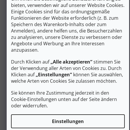
Die
Vibram Megagrip-Außensohle
ist eine der am besten
bieten, verwenden wir auf unserer Website Cookies.
bewerteten Outdoor-Gummimischungen für Traktion auf
Einige Cookies sind für das ordnungsgemäße
nassem Fels und Geröll. Die mit der Impact Brake
System-Geometrie geformten Stollen sind
Funktionieren der Website erforderlich (z. B. zum
multidirektional ausgerichtet, so dass sie sowohl beim
Speichern des Warenkorb-Inhalts oder zum
Auf- als auch beim Abstieg die Oberfläche abbremsen.
Anmelden), andere helfen uns, die Besucherzahlen
Die Zwischensohle aus geformtem EVA-Schaumstoff mit
zu analysieren, unsere Dienste zu verbessern oder
Impact Brake System-Geometrie bietet eine feste,
Angebote und Werbung an Ihre Interessen
kontrollierte Reaktion statt einer weichen Füllung; das
anzupassen.
Ergebnis ist eine effiziente Kraftübertragung beim
Aufprall auf felsigem Gelände. Das Obermaterial
aus
Nubukleder
mit hydrophobem Finish ist wesentlich
Durch Klicken auf
„Alle akzeptieren”
stimmen Sie
abriebfester als synthetische Materialien. Der
der Verwendung aller Arten von Cookies zu. Durch
umlaufende Gummirand dämpft den direkten Aufprall
Klicken auf
„Einstellungen”
können Sie auswählen,
auf Felsen und verlängert die Lebensdauer des Schuhs.
welche Arten von Cookies Sie zulassen möchten.
Langlebiger Wanderschuh für felsiges und
Sie können Ihre Zustimmung jederzeit in den
gemischtes Terrain
Cookie-Einstellungen unten auf der Seite ändern
Vibram Megagrip
mit Lugy Impact Brake System:
oder widerrufen.
hohe Griffigkeit auf nassem und trockenem Fels
Geformte EVA-Zwischensohle mit Impact Brake
Einstellungen
System-Geometrie: kontrollierte Dämpfung ohne
übermäßiges Einsinken