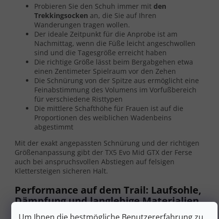
Probieren Sie den Schuh immer mit
den
Trekkingsocken
an, die Sie auf Ihren
Wanderungen tragen wollen.
Der ideale Zeitpunkt für die Anprobe ist am
Nachmittag, wenn die Füße leicht angeschwollen
sind und die Tagesgröße erreicht haben
Die richtige Größe lässt beim Bergabgehen etwa
einen Zentimeter Spielraum vor den Zehen
Die Schnürung von der Spitze aus ermöglicht eine
Feinabstimmung des Volumens im Vorfußbereich
für verschiedene Risttypen
Die mittlere Schafthöhe für Frauen ist auf die
Proportionen des weiblichen Wadenbeins
abgestimmt
Mit der exakt angepassten Schnürung und der richtigen
Größenanpassung gibt der TX5 Evo Mid GTX der Ferse
auch bei anspruchsvollen Abstiegen auf felsigen
Klettersteigen sicheren Halt.
Performance auf dem Trail: Laufsohle,
Dämpfung und langlebige Materialien
Um Ihnen die bestmögliche Benutzererfahrung zu