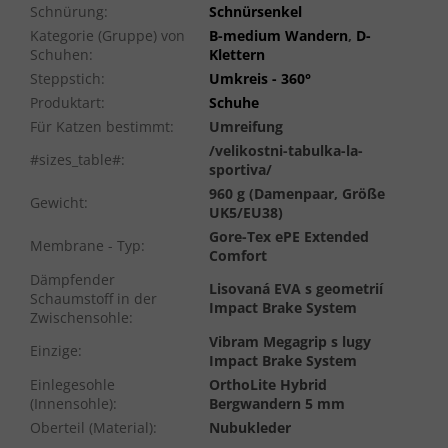
Schnürung
:
Schnürsenkel
Kategorie (Gruppe) von
B-medium Wandern
,
D-
Schuhen
:
Klettern
Steppstich
:
Umkreis - 360°
Produktart
:
Schuhe
Für Katzen bestimmt
:
Umreifung
/velikostni-tabulka-la-
#sizes_table#
:
sportiva/
960 g (Damenpaar, Größe
Gewicht
:
UK5/EU38)
Gore-Tex ePE Extended
Membrane - Typ
:
Comfort
Dämpfender
Lisovaná EVA s geometrií
Schaumstoff in der
Impact Brake System
Zwischensohle
:
Vibram Megagrip s lugy
Einzige
:
Impact Brake System
Einlegesohle
OrthoLite Hybrid
(Innensohle)
:
Bergwandern 5 mm
Oberteil (Material)
:
Nubukleder