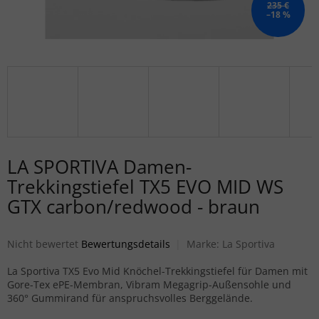
235 €
–18 %
LA SPORTIVA Damen-
Trekkingstiefel TX5 EVO MID WS
GTX carbon/redwood - braun
Die durchschnittliche Produktbewertung ist 0,0 von 5 Sternen.
Nicht bewertet
Bewertungsdetails
Marke:
La Sportiva
La Sportiva TX5 Evo Mid Knöchel-Trekkingstiefel für Damen mit
Gore-Tex ePE-Membran, Vibram Megagrip-Außensohle und
360° Gummirand für anspruchsvolles Berggelände.