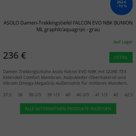
263 €
–10 %
ASOLO Damen-Trekkingstiefel FALCON EVO NBK BUNION
ML graphit/aquagrün - grau
Auf Lager
236 €
DETAIL
Damen Trekkingschuhe Asolo Falcon EVO NBK mit GORE-TEX
Extended Comfort Membran, Nubukleder-Obermaterial und
Vibram Omega MegaGrip Außensohle für mittleres Wandern.
37,5
38
38 2/3
39 1/3
40
40 2/3
41 1/3
42
42,5
ALLE ALTERNATIVEN PRODUKTE ANZEIGEN