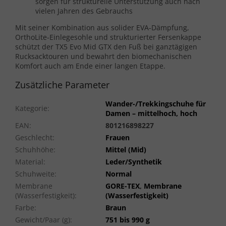
sorgen für strukturelle Unterstützung auch nach
vielen Jahren des Gebrauchs
Mit seiner Kombination aus solider EVA-Dämpfung,
OrthoLite-Einlegesohle und strukturierter Fersenkappe
schützt der TX5 Evo Mid GTX den Fuß bei ganztägigen
Rucksacktouren und bewahrt den biomechanischen
Komfort auch am Ende einer langen Etappe.
Zusätzliche Parameter
Wander-/Trekkingschuhe für
Kategorie
:
Damen – mittelhoch, hoch
EAN
:
801216898227
Geschlecht
:
Frauen
Schuhhöhe
:
Mittel (Mid)
Material
:
Leder/Synthetik
Schuhweite
:
Normal
Membrane
GORE-TEX
,
Membrane
(Wasserfestigkeit)
:
(Wasserfestigkeit)
Farbe
:
Braun
Gewicht/Paar (g)
:
751 bis 990 g