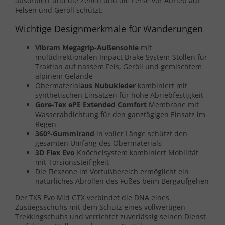
absorbiert und die Zehen und die Ferse vor Abrieb auf
Felsen und Geröll schützt.
Wichtige Designmerkmale für Wanderungen
Vibram Megagrip-Außensohle
mit
multidirektionalen Impact Brake System-Stollen für
Traktion auf nassem Fels, Geröll und gemischtem
alpinem Gelände
Obermaterial
aus Nubukleder
kombiniert mit
synthetischen Einsätzen für hohe Abriebfestigkeit
Gore-Tex ePE Extended Comfort
Membrane mit
Wasserabdichtung für den ganztägigen Einsatz im
Regen
360°-Gummirand
in voller Länge schützt den
gesamten Umfang des Obermaterials
3D Flex Evo
Knöchelsystem kombiniert Mobilität
mit Torsionssteifigkeit
Die Flexzone im Vorfußbereich ermöglicht ein
natürliches Abrollen des Fußes beim Bergaufgehen
Der TX5 Evo Mid GTX verbindet die DNA eines
Zustiegsschuhs mit dem Schutz eines vollwertigen
Trekkingschuhs und verrichtet zuverlässig seinen Dienst