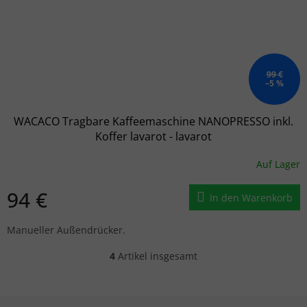
99 €
–5 %
WACACO Tragbare Kaffeemaschine NANOPRESSO inkl.
Koffer lavarot - lavarot
Auf Lager
94 €
In den Warenkorb
Manueller Außendrücker.
4
Artikel insgesamt
Steuerelemente der Liste
Fußzeile