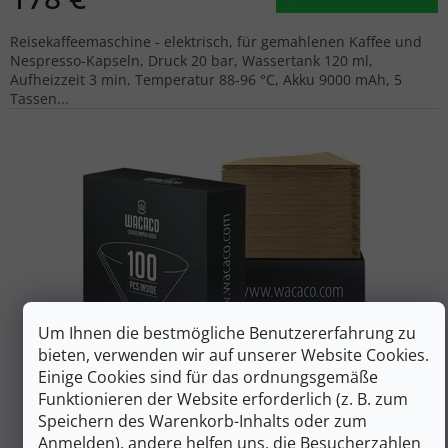
Reisekaffeemaschine - elektrisch, für gemahlenen Kaffee und
Nespresso-Kapseln, Druck 20 bar, Wassertank 120 ml,
Aufheizzeit 3 min, Temperatur 88-96 °C, Akku 9000 mAh, 5
Tassen...
Um Ihnen die bestmögliche Benutzererfahrung zu
bieten, verwenden wir auf unserer Website Cookies.
Einige Cookies sind für das ordnungsgemäße
15 €
–6 %
Funktionieren der Website erforderlich (z. B. zum
Speichern des Warenkorb-Inhalts oder zum
Anmelden), andere helfen uns, die Besucherzahlen
WACACO Papierfilter CUPPAMOKA 100Stück