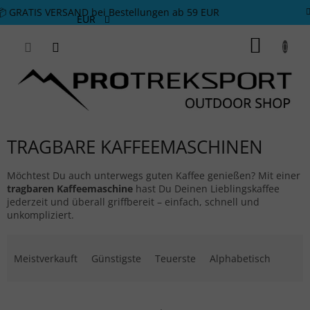
Zum Inhalt springen
📦 GRATIS VERSAND bei Bestellungen ab 59 EUR
EUR
WARE
TRAGBARE KAFFEEMASCHINEN
Möchtest Du auch unterwegs guten Kaffee genießen? Mit einer
tragbaren Kaffeemaschine
hast Du Deinen Lieblingskaffee
jederzeit und überall griffbereit – einfach, schnell und
unkompliziert.
Produktsortierung
Meistverkauft
Günstigste
Teuerste
Alphabetisch