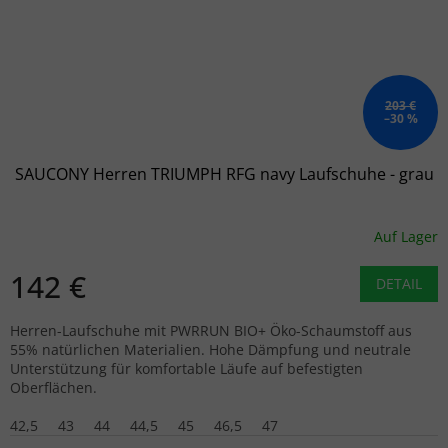
203 €
–30 %
SAUCONY Herren TRIUMPH RFG navy Laufschuhe - grau
Auf Lager
142 €
DETAIL
Herren-Laufschuhe mit PWRRUN BIO+ Öko-Schaumstoff aus
55% natürlichen Materialien. Hohe Dämpfung und neutrale
Unterstützung für komfortable Läufe auf befestigten
Oberflächen.
42,5
43
44
44,5
45
46,5
47