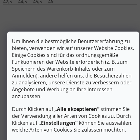
42,5
44,5
45,5
46
Um Ihnen die bestmögliche Benutzererfahrung zu
bieten, verwenden wir auf unserer Website Cookies.
Einige Cookies sind für das ordnungsgemäße
Funktionieren der Website erforderlich (z. B. zum
Speichern des Warenkorb-Inhalts oder zum
Anmelden), andere helfen uns, die Besucherzahlen
zu analysieren, unsere Dienste zu verbessern oder
Angebote und Werbung an Ihre Interessen
177 €
–19 %
anzupassen.
Durch Klicken auf
„Alle akzeptieren”
stimmen Sie
BROOKS Herren GHOST 17 GTX smoke/primer
der Verwendung aller Arten von Cookies zu. Durch
grau/orange Laufschuhe - grau
Klicken auf
„Einstellungen”
können Sie auswählen,
welche Arten von Cookies Sie zulassen möchten.
Auf Lager