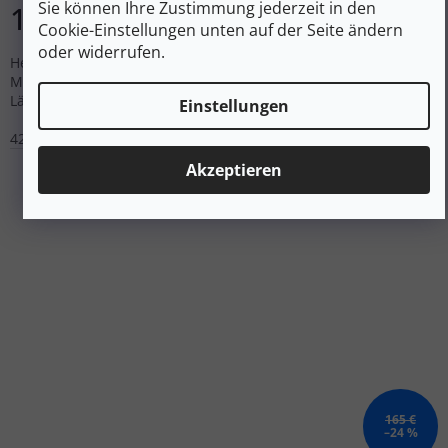
Sie können Ihre Zustimmung jederzeit in den
142 €
DETAIL
Cookie-Einstellungen unten auf der Seite ändern
oder widerrufen.
Herren wasserdichte Laufschuhe mit GORE-TEX Invisible Fit
Membran und DNA LOFT v3 Dämpfungsschaum. Für neutrale
Läufer auf befestigten Untergründen.
Einstellungen
42,5
43
44
44,5
45
45,5
46
46,5
Akzeptieren
165 €
–24 %