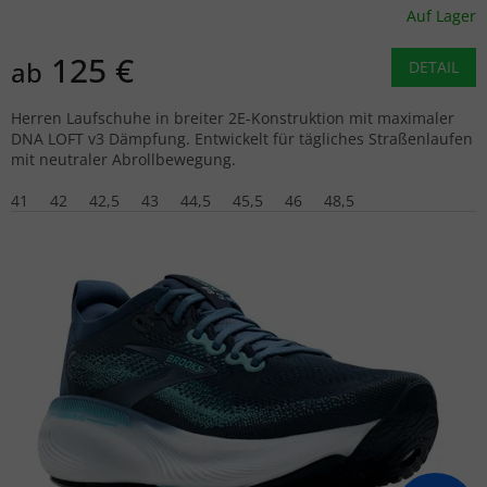
Auf Lager
125 €
ab
DETAIL
Herren Laufschuhe in breiter 2E-Konstruktion mit maximaler
DNA LOFT v3 Dämpfung. Entwickelt für tägliches Straßenlaufen
mit neutraler Abrollbewegung.
41
42
42,5
43
44,5
45,5
46
48,5