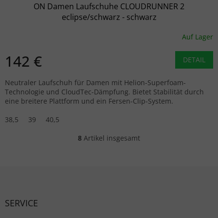
ON Damen Laufschuhe CLOUDRUNNER 2
eclipse/schwarz - schwarz
Auf Lager
142 €
DETAIL
Neutraler Laufschuh für Damen mit Helion-Superfoam-
Technologie und CloudTec-Dämpfung. Bietet Stabilität durch
eine breitere Plattform und ein Fersen-Clip-System.
38,5
39
40,5
8
Artikel insgesamt
Steuerelemente der Liste
Fußzeile
SERVICE