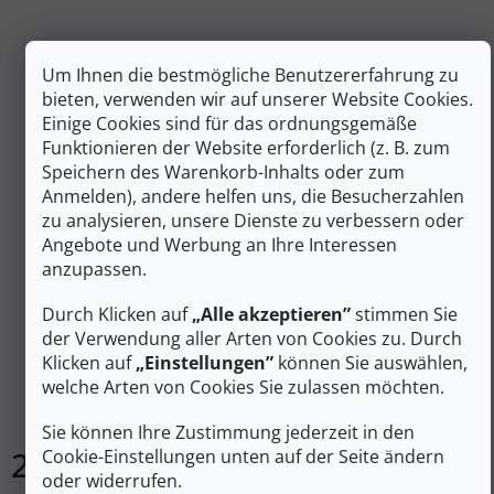
Um Ihnen die bestmögliche Benutzererfahrung zu
bieten, verwenden wir auf unserer Website Cookies.
Einige Cookies sind für das ordnungsgemäße
Funktionieren der Website erforderlich (z. B. zum
Speichern des Warenkorb-Inhalts oder zum
Anmelden), andere helfen uns, die Besucherzahlen
zu analysieren, unsere Dienste zu verbessern oder
Angebote und Werbung an Ihre Interessen
41 €
anzupassen.
–39 %
Durch Klicken auf
„Alle akzeptieren”
stimmen Sie
FRENDO Nesmeky CRAMPON CHAINE M (37-40)
der Verwendung aller Arten von Cookies zu. Durch
Klicken auf
„Einstellungen”
können Sie auswählen,
welche Arten von Cookies Sie zulassen möchten.
Auf Lager
Sie können Ihre Zustimmung jederzeit in den
25 €
Cookie-Einstellungen unten auf der Seite ändern
In den Warenkorb
oder widerrufen.