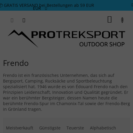
Zum Inhalt springen
📦 GRATIS VERSAND bei Bestellungen ab 59 EUR
EUR
WARE
Frendo
Frendo ist ein französisches Unternehmen, das sich auf
Bergsport, Camping, Rucksäcke und Sportbeleuchtung
spezialisiert hat. 1946 wurde es von Édouard Frendo nach den
Prinzipien Leidenschaft, Innovation und Qualität gegründet. Er
war ein berühmter Bergsteiger, dessen Namen heute die
berühmte Frendo-Spur im Chamonix-Tal sowie der Frendo-Berg
in Grönland tragen.
Produktsortierung
Meistverkauft
Günstigste
Teuerste
Alphabetisch