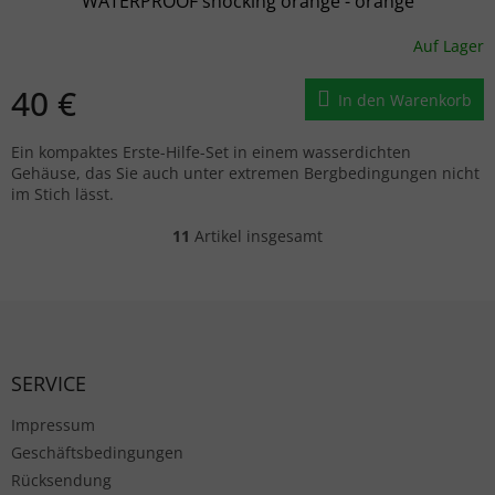
WATERPROOF shocking orange - orange
Auf Lager
40 €
In den Warenkorb
Ein kompaktes Erste-Hilfe-Set in einem wasserdichten
Gehäuse, das Sie auch unter extremen Bergbedingungen nicht
im Stich lässt.
11
Artikel insgesamt
Steuerelemente der Liste
Fußzeile
SERVICE
Impressum
Geschäftsbedingungen
Rücksendung