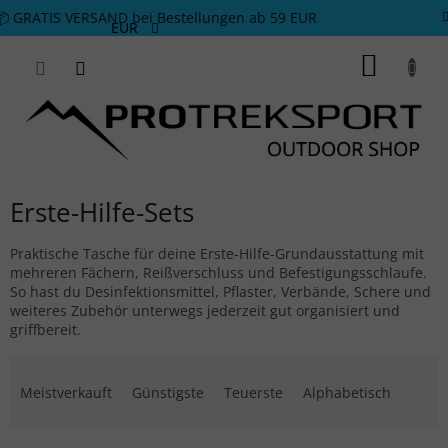
Zum Inhalt springen
📦 GRATIS VERSAND bei Bestellungen ab 59 EUR
EUR
WARE
Erste-Hilfe-Sets
Praktische Tasche für deine Erste-Hilfe-Grundausstattung mit
mehreren Fächern, Reißverschluss und Befestigungsschlaufe.
So hast du Desinfektionsmittel, Pflaster, Verbände, Schere und
weiteres Zubehör unterwegs jederzeit gut organisiert und
griffbereit.
Produktsortierung
Meistverkauft
Günstigste
Teuerste
Alphabetisch