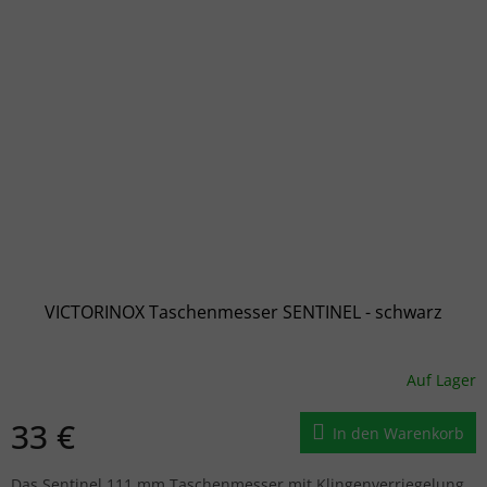
VICTORINOX Taschenmesser SENTINEL - schwarz
Auf Lager
33 €
In den Warenkorb
Das Sentinel 111 mm Taschenmesser mit Klingenverriegelung