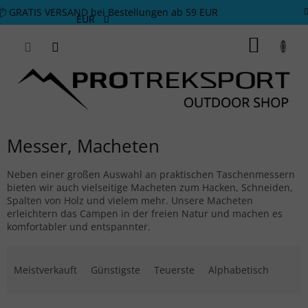
Zum Inhalt springen
📦 GRATIS VERSAND bei Bestellungen ab 59 EUR
EUR
WARE
Messer, Macheten
Neben einer großen Auswahl an praktischen Taschenmessern
bieten wir auch vielseitige Macheten zum Hacken, Schneiden,
Spalten von Holz und vielem mehr. Unsere Macheten
erleichtern das Campen in der freien Natur und machen es
komfortabler und entspannter.
Produktsortierung
Meistverkauft
Günstigste
Teuerste
Alphabetisch