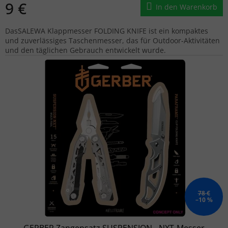
9 €
In den Warenkorb
DasSALEWA Klappmesser FOLDING KNIFE ist ein kompaktes
und zuverlässiges Taschenmesser, das für Outdoor-Aktivitäten
und den täglichen Gebrauch entwickelt wurde.
78 €
–10 %
GERBER Zangensatz SUSPENSION - NXT-Messer