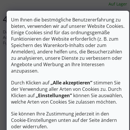
Auf Lager
40 €
In den Warenkorb
Um Ihnen die bestmögliche Benutzererfahrung zu
bieten, verwenden wir auf unserer Website Cookies.
Das Victorinox-Taschenmesser ist nicht nur ein elegantes
Einige Cookies sind für das ordnungsgemäße
Accessoire, sondern auch ein vollwertiges Werkzeug mit 14
Funktionieren der Website erforderlich (z. B. zum
Funktionen.
Speichern des Warenkorb-Inhalts oder zum
Anmelden), andere helfen uns, die Besucherzahlen
zu analysieren, unsere Dienste zu verbessern oder
Angebote und Werbung an Ihre Interessen
anzupassen.
Durch Klicken auf
„Alle akzeptieren”
stimmen Sie
der Verwendung aller Arten von Cookies zu. Durch
Klicken auf
„Einstellungen”
können Sie auswählen,
welche Arten von Cookies Sie zulassen möchten.
Sie können Ihre Zustimmung jederzeit in den
Cookie-Einstellungen unten auf der Seite ändern
40 €
oder widerrufen.
–10 %