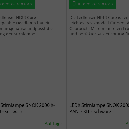
n den Warenkorb
In den Warenkorb
edlenser HF8R Core
Die Ledlenser HF4R Core ist ei
rgeable Headlamp hat ein
leichtes Basismodell für den t
niumgehäuse undpasst die
Gebrauch. Mit einem roten Fro
ung der Stirnlampe
und perfekter Ausleuchtung f
atischan die Lichtverhältnisse
und fern mit zwei Lichtquellen i
 Stirnlampe SNOK 2000 X-
LEDX Stirnlampe SNOK 2000
 - schwarz
PAND KIT - schwarz
Auf Lager
A