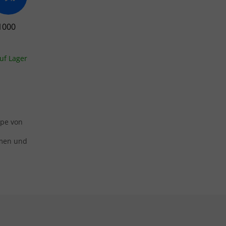
1000
uf Lager
mpe von
umen und
emente der Liste