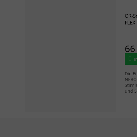
OR-S
FLEX
66
I
Die E
NEBO 
Stirn
und 5
Fußzeile