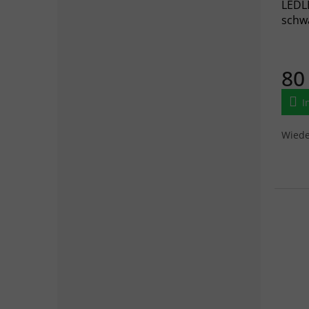
LEDL
schw
80
I
Wiede