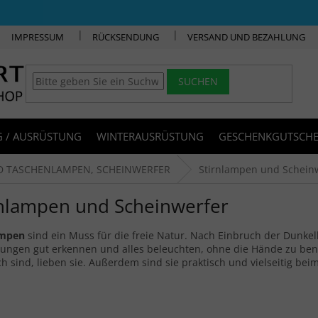
IMPRESSUM
RÜCKSENDUNG
VERSAND UND BEZAHLUNG
SUCHEN
 / AUSRÜSTUNG
WINTERAUSRÜSTUNG
GESCHENKGUTSCHE
D TASCHENLAMPEN, SCHEINWERFER
Stirnlampen und Schein
rnlampen und Scheinwerfer
ampen
sind ein Muss für die freie Natur. Nach Einbruch der Dunk
ungen gut erkennen und alles beleuchten, ohne die Hände zu benu
ch sind, lieben sie. Außerdem sind sie praktisch und vielseitig 