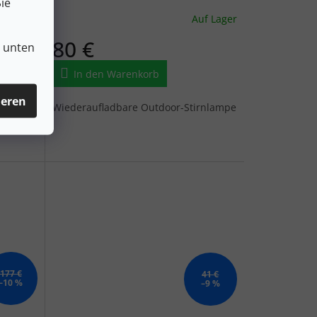
ie
uf Lager
Auf Lager
80 €
n unten
In den Warenkorb
ieren
isch in
Wiederaufladbare Outdoor-Stirnlampe
177 €
41 €
–10 %
–9 %