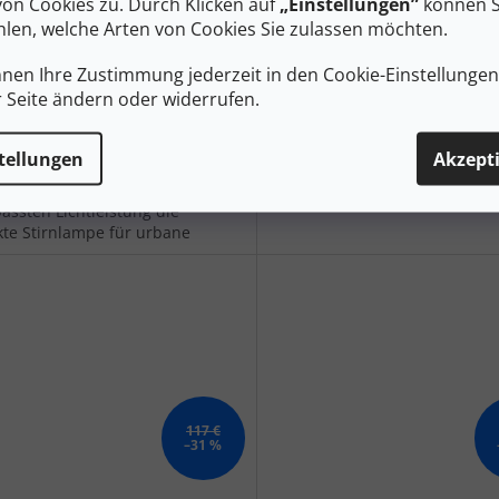
von Cookies zu. Durch Klicken auf
„Einstellungen”
können S
len, welche Arten von Cookies Sie zulassen möchten.
Auf Lager
A
 €
151 €
nnen Ihre Zustimmung jederzeit in den Cookie-Einstellunge
r Seite ändern oder widerrufen.
n den Warenkorb
In den Warenkorb
tellungen
Akzept
EDLENSER NEO 5R ist dank ihrer
Traditionell im Design, futurist
ungsstarken und speziell
den Funktionen
assten Lichtleistung die
kte Stirnlampe für urbane
läufer.
117 €
–31 %