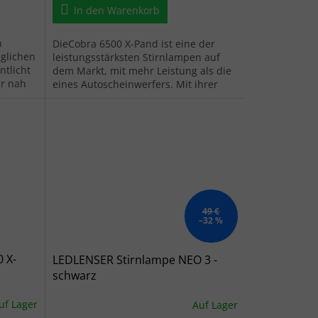
In den Warenkorb
n
DieCobra 6500 X-Pand ist eine der
äglichen
leistungsstärksten Stirnlampen auf
ntlicht
dem Markt, mit mehr Leistung als die
ür nah
eines Autoscheinwerfers. Mit ihrer
st...
Leistung ist sie prädestiniert für...
49 €
–32 %
 X-
LEDLENSER Stirnlampe NEO 3 -
schwarz
uf Lager
Auf Lager