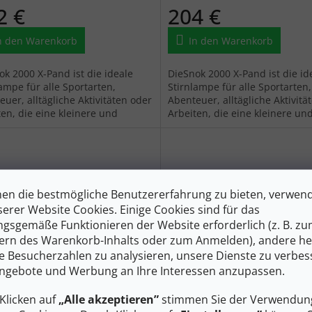
2 €
204 €
n den Warenkorb
In den Warenkorb
ok 2000 X-Pand ist die ideale
DieSnok 2000 X-Pand ist die id
ampe für alle Sportarten,
Stirnlampe für alle Sportarten,
uer, alltägliche Aktivitäten oder
Abenteuer, alltägliche Aktivitä
ten, die eine kleinere und
Arbeiten, die eine kleinere un
tere Lampe erfordern, bei
leichtere Lampe erfordern, bei
...
denen...
en die bestmögliche Benutzererfahrung zu bieten, verwen
serer Website Cookies. Einige Cookies sind für das
gsgemäße Funktionieren der Website erforderlich (z. B. z
ern des Warenkorb-Inhalts oder zum Anmelden), andere he
143 €
–32 %
ie Besucherzahlen zu analysieren, unsere Dienste zu verbes
ngebote und Werbung an Ihre Interessen anzupassen.
ENSER Stirnlampe NEO 9R -
LEDLENSER Stirnlampe MH
Klicken auf
„Alle akzeptieren”
stimmen Sie der Verwendung
arz