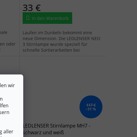
33 €
In den Warenkorb
eale
Laufen im Dunkeln bekommt eine
neue Dimension. Die LEDLENSER NEO
ten oder
3 Stirnlampe wurde speziell für
d
schnelle Sortierarbeiten bei
schwierigen Lichtverhältnissen
entwickelt.
den wir
um
lfen
222 €
117 €
–31 %
–31 %
sern
11 grau
LEDLENSER Stirnlampe MH7 -
 aller
schwarz und weiß