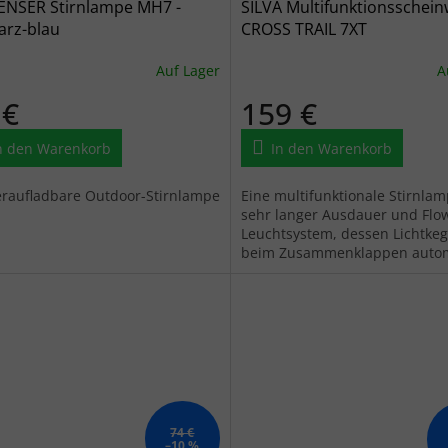
ENSER Stirnlampe MH7 -
SILVA Multifunktionsschein
arz-blau
CROSS TRAIL 7XT
Auf Lager
A
 €
159 €
n den Warenkorb
In den Warenkorb
raufladbare Outdoor-Stirnlampe
Eine multifunktionale Stirnlam
sehr langer Ausdauer und Flo
Leuchtsystem, dessen Lichtkeg
beim Zusammenklappen autom
ausdehnt, was eine schnellere 
74 €
–10 %