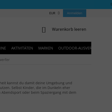
ÜBER UNS
COOKIES
EUR
KONTAKT
Anmelden
FAQ
BLOG
WARENKORB
Warenkorb leeren
INE
AKTIVITÄTEN
MARKEN
OUTDOOR-AUSVERKAUF
werfer
elheit kannst du damit deine Umgebung und
tzen. Selbst Kinder, die im Dunkeln eher
beim Abendsport oder beim Spaziergang mit dem