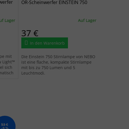
werfer
OR-Scheinwerfer EINSTEIN 750
uf Lager
Auf Lager
37 €
In den Warenkorb
pe mit
Die Einstein 750 Stirnlampe von NEBO
w Light™
ist eine flache, kompakte Stirnlampe
el sich
mit bis zu 750 Lumen und 5
atisch
Leuchtmodi.
und...
53 €
–9 %