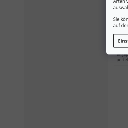
Arten 
auswäh
97
Sie kö
auf de
I
Eins
Die L
leist
angep
perfe
Nacht