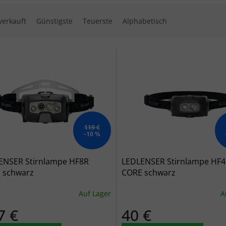
ktsortierung
verkauft
Günstigste
Teuerste
Alphabetisch
 der Produkte
119 €
–10 %
ENSER Stirnlampe HF8R
LEDLENSER Stirnlampe HF
 schwarz
CORE schwarz
Auf Lager
A
7 €
40 €