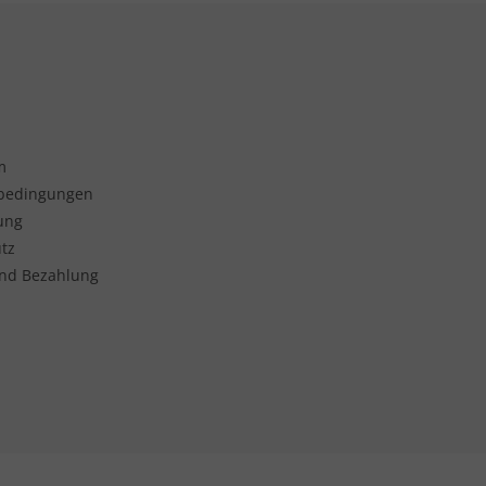
m
sbedingungen
ung
tz
nd Bezahlung