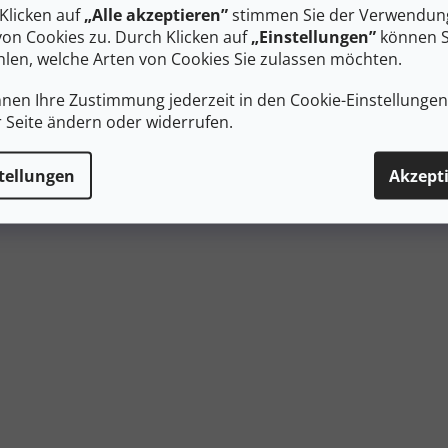
Klicken auf
„Alle akzeptieren”
stimmen Sie der Verwendung
n den Warenkorb
In den Warenkorb
von Cookies zu. Durch Klicken auf
„Einstellungen”
können S
len, welche Arten von Cookies Sie zulassen möchten.
barer Campingstuhl mit
Klappbarer Campingstuhl mit
nnen Ihre Zustimmung jederzeit in den Cookie-Einstellunge
hnen für bequemes Sitzen
Armlehnen für bequemes Sitz
ll in der freien Natur. Robuste
überall in der freien Natur. R
r Seite ändern oder widerrufen.
ruktion.
Konstruktion.
tellungen
Akzept
Steuerel