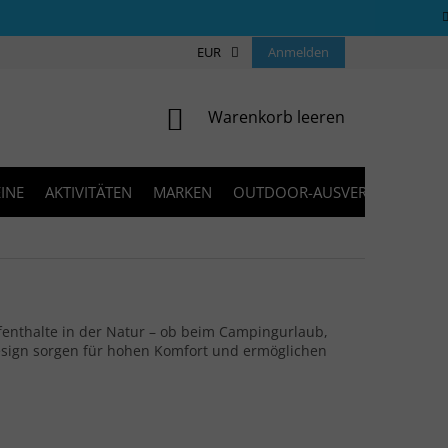
ÜBER UNS
COOKIES
EUR
KONTAKT
Anmelden
FAQ
BLOG
WARENKORB
Warenkorb leeren
INE
AKTIVITÄTEN
MARKEN
OUTDOOR-AUSVERKAUF
fenthalte in der Natur – ob beim Campingurlaub,
esign sorgen für hohen Komfort und ermöglichen