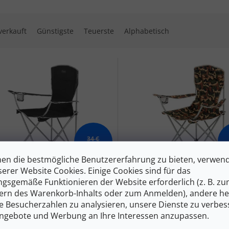
ktsortierung
verkauft
Günstigste
Teuerste
Alphabetisch
 der Produkte
34 €
–11 %
en die bestmögliche Benutzererfahrung zu bieten, verwen
serer Website Cookies. Einige Cookies sind für das
 Klappstuhl HIGHLANDER
YATE Klappstuhl HIGHLAN
gsgemäße Funktionieren der Website erforderlich (z. B. z
Y - schwarz
MORAY - camouflage
ern des Warenkorb-Inhalts oder zum Anmelden), andere he
ie Besucherzahlen zu analysieren, unsere Dienste zu verbes
Auf Lager
A
ngebote und Werbung an Ihre Interessen anzupassen.
 €
30 €