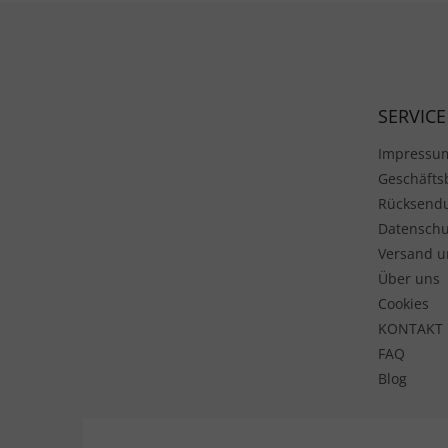
Fußzeile
SERVICE
Impressu
Geschäft
Rücksend
Datenschu
Versand u
Über uns
Cookies
KONTAKT
FAQ
Blog