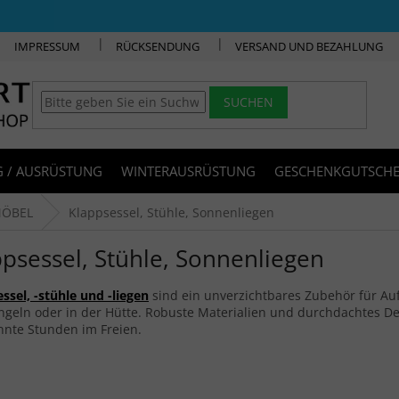
IMPRESSUM
RÜCKSENDUNG
VERSAND UND BEZAHLUNG
SUCHEN
 / AUSRÜSTUNG
WINTERAUSRÜSTUNG
GESCHENKGUTSCHE
ÖBEL
Klappsessel, Stühle, Sonnenliegen
ppsessel, Stühle, Sonnenliegen
ssel, -stühle und -liegen
sind ein unverzichtbares Zubehör für Au
ngeln oder in der Hütte. Robuste Materialien und durchdachtes D
nnte Stunden im Freien.