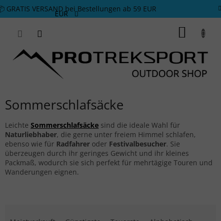
Zum Inhalt springen
📦 GRATIS VERSAND bei Bestellungen ab 59 EUR
EUR
WARE
Sommerschlafsäcke
Leichte
Sommerschlafsäcke
sind die ideale Wahl für
Naturliebhaber
, die gerne unter freiem Himmel schlafen,
ebenso wie für
Radfahrer
oder
Festivalbesucher
. Sie
überzeugen durch ihr geringes Gewicht und ihr kleines
Packmaß, wodurch sie sich perfekt für mehrtägige Touren und
Wanderungen eignen.
Produktsortierung