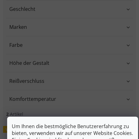
Geschlecht
Marken
Farbe
Höhe der Gestalt
Reißverschluss
Komforttemperatur
2
Artikel
Um Ihnen die bestmögliche Benutzererfahrung zu
Liste der Produkte
Verkauf
bieten, verwenden wir auf unserer Website Cookies.