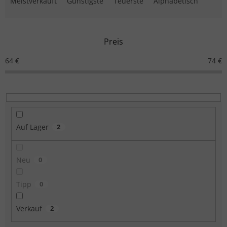
Meistverkauft
Günstigste
Teuerste
Alphabetisch
Preis
64
€
74
€
Auf Lager
2
Neu
0
Tipp
0
Verkauf
2