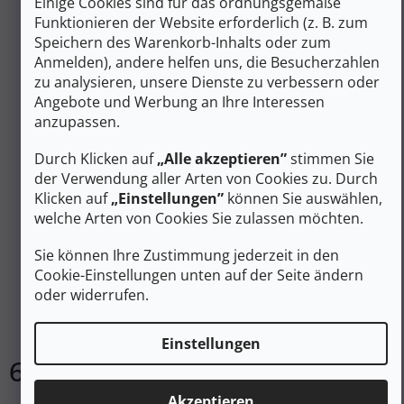
Einige Cookies sind für das ordnungsgemäße
Funktionieren der Website erforderlich (z. B. zum
Speichern des Warenkorb-Inhalts oder zum
Anmelden), andere helfen uns, die Besucherzahlen
zu analysieren, unsere Dienste zu verbessern oder
Angebote und Werbung an Ihre Interessen
anzupassen.
Durch Klicken auf
„Alle akzeptieren”
stimmen Sie
der Verwendung aller Arten von Cookies zu. Durch
Klicken auf
„Einstellungen”
können Sie auswählen,
72 €
welche Arten von Cookies Sie zulassen möchten.
–9 %
Sie können Ihre Zustimmung jederzeit in den
YATE Schlafsack MONS 200 M (180 cm) - links
Cookie-Einstellungen unten auf der Seite ändern
oder widerrufen.
Auf Lager
Einstellungen
65 €
In den Warenkorb
Akzeptieren