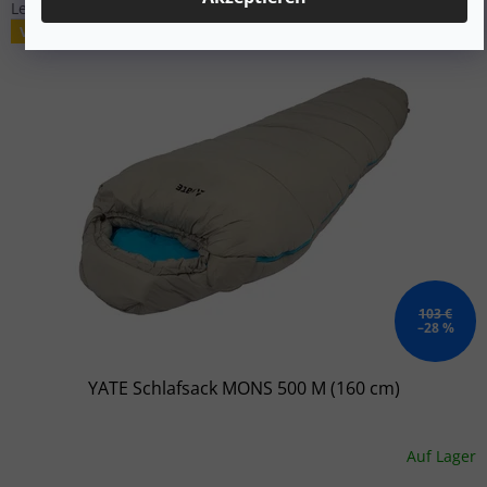
Leichter Sommerschlafsack.
Verkauf
103 €
–28 %
YATE Schlafsack MONS 500 M (160 cm)
Auf Lager