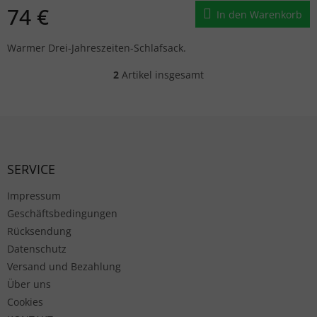
74 €
In den Warenkorb
Warmer Drei-Jahreszeiten-Schlafsack.
2
Artikel insgesamt
Steuerelemente der Liste
Fußzeile
SERVICE
Impressum
Geschäftsbedingungen
Rücksendung
Datenschutz
Versand und Bezahlung
Über uns
Cookies