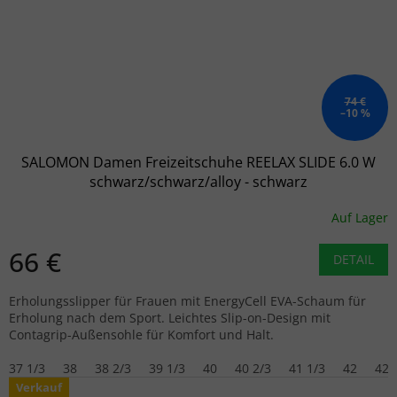
74 €
–10 %
SALOMON Damen Freizeitschuhe REELAX SLIDE 6.0 W
schwarz/schwarz/alloy - schwarz
Auf Lager
66 €
DETAIL
Erholungsslipper für Frauen mit EnergyCell EVA-Schaum für
Erholung nach dem Sport. Leichtes Slip-on-Design mit
Contagrip-Außensohle für Komfort und Halt.
37 1/3
38
38 2/3
39 1/3
40
40 2/3
41 1/3
42
42 
Verkauf