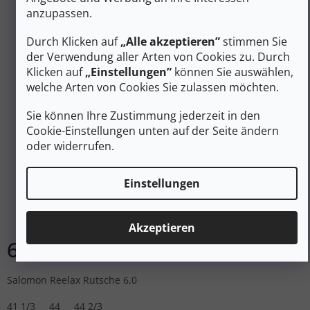
anzupassen.
Durch Klicken auf
„Alle akzeptieren”
stimmen Sie
der Verwendung aller Arten von Cookies zu. Durch
Klicken auf
„Einstellungen”
können Sie auswählen,
welche Arten von Cookies Sie zulassen möchten.
Sie können Ihre Zustimmung jederzeit in den
74 €
Cookie-Einstellungen unten auf der Seite ändern
–10 %
oder widerrufen.
SALOMON Herren Freizeitschuhe REELAX SLIDE 6.0 W
Einstellungen
schwarz/schwarz/legiert - schwarz
Auf Lager
Akzeptieren
66 €
DETAIL
Salomon Reelax Rutsche 6.0
41 1/3
44
44 2/3