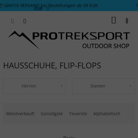
Zum Inhalt springen
📦 GRATIS VERSAND bei Bestellungen ab 59 EUR
EUR
WARE
HAUSSCHUHE, FLIP-FLOPS
Herren
Damen
Produktsortierung
Meistverkauft
Günstigste
Teuerste
Alphabetisch