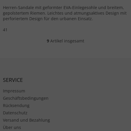
Herren-Sandale mit geformter EVA-Einlegesohle und breitem,
gepolstertem Riemen. Leichtes und atmungsaktives Design mit
perforiertem Design für den urbanen Einsatz.
41
9
Artikel insgesamt
Steuerelemente der Liste
Fußzeile
SERVICE
Impressum
Geschäftsbedingungen
Rücksendung
Datenschutz
Versand und Bezahlung
Über uns