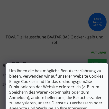
124 €
bis zu
–20 %
TOVA Filz Hausschuhe BAATAR BASIC ocker - gelb und
rot
Auf Lager
99 €
ab
DETAIL
Um Ihnen die bestmögliche Benutzererfahrung zu
Thermopantoffeln aus Filz mit Ledersohle
bieten, verwenden wir auf unserer Website Cookies.
Einige Cookies sind für das ordnungsgemäße
37
38
40
Funktionieren der Website erforderlich (z. B. zum
Speichern des Warenkorb-Inhalts oder zum
Anmelden), andere helfen uns, die Besucherzahlen
zu analysieren, unsere Dienste zu verbessern oder
Angebote und Werbung an Ihre Interessen