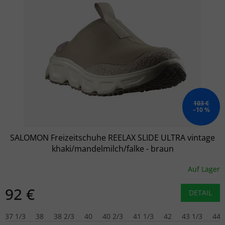
103 €
–10 %
SALOMON Freizeitschuhe REELAX SLIDE ULTRA vintage
khaki/mandelmilch/falke - braun
Auf Lager
92 €
DETAIL
37 1/3
38
38 2/3
40
40 2/3
41 1/3
42
43 1/3
44