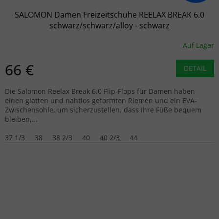
SALOMON Damen Freizeitschuhe REELAX BREAK 6.0
schwarz/schwarz/alloy - schwarz
Auf Lager
66 €
DETAIL
Die Salomon Reelax Break 6.0 Flip-Flops für Damen haben
einen glatten und nahtlos geformten Riemen und ein EVA-
Zwischensohle, um sicherzustellen, dass Ihre Füße bequem
bleiben,...
37 1/3
38
38 2/3
40
40 2/3
44