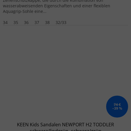
Zehenschutzkappe, die durch die Kombination von
wasserabweisenden Eigenschaften und einer flexiblen
Aquagrip-Sohle eine...
34
35
36
37
38
32/33
74 €
–39 %
KEEN Kids Sandalen NEWPORT H2 TODDLER
schwarz/lindgrün- schwarz/grün