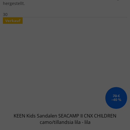
hergestellt.
30
Verkauf
70 €
–40 %
KEEN Kids Sandalen SEACAMP II CNX CHILDREN
camo/tillandsia lila - lila