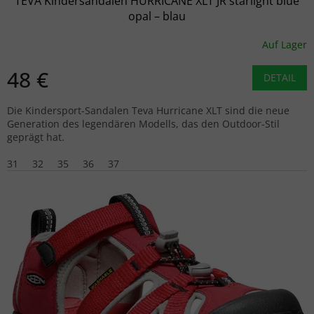
TEVA Kindersandalen HURRICANE XLT JR starlight blue
opal – blau
Auf Lager
48 €
DETAIL
Die Kindersport-Sandalen Teva Hurricane XLT sind die neue
Generation des legendären Modells, das den Outdoor-Stil
geprägt hat.
31
32
35
36
37