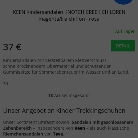
KEEN Kindersandalen KNOTCH CREEK CHILDREN
magenta/lila chiffon - rosa
Auf Lager
37 €
DETAIL
Kindersandalen mit verstellbarem Klettverschluss,
schnelltrocknendem Obermaterial und schützender
Gummispitze für Sommerabenteuer im Wasser und an Land.
30
18
Artikel insgesamt
Steuerelemente der Liste
Unser Angebot an Kinder-Trekkingschuhen
Unser Sortiment umfasst sowohl
Sandalen mit geschlossenem
Zehenbereich
– insbesondere von
Keen
– als auch klassische
Riemchensandalen
von
Teva
.