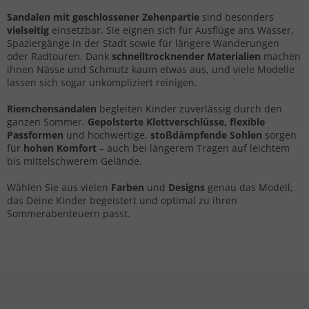
Sandalen mit geschlossener Zehenpartie
sind besonders
vielseitig
einsetzbar. Sie eignen sich für Ausflüge ans Wasser,
Spaziergänge in der Stadt sowie für längere Wanderungen
oder Radtouren. Dank
schnelltrocknender Materialien
machen
ihnen Nässe und Schmutz kaum etwas aus, und viele Modelle
lassen sich sogar unkompliziert reinigen.
Riemchensandalen
begleiten Kinder zuverlässig durch den
ganzen Sommer.
Gepolsterte Klettverschlüsse, flexible
Passformen
und hochwertige,
stoßdämpfende Sohlen
sorgen
für
hohen Komfort
– auch bei längerem Tragen auf leichtem
bis mittelschwerem Gelände.
Wählen Sie aus vielen
Farben
und
Designs
genau das Modell,
das Deine Kinder begeistert und optimal zu ihren
Sommerabenteuern passt.
Fußzeile