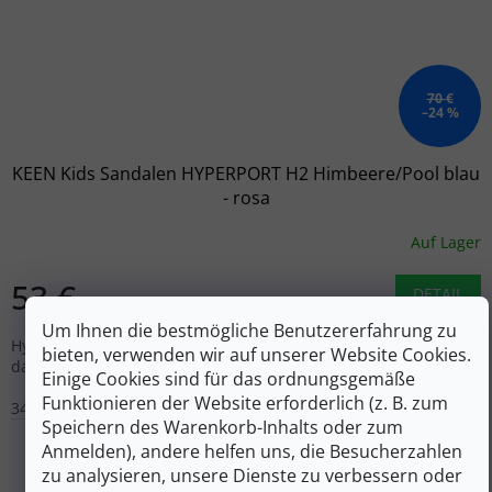
70 €
–24 %
KEEN Kids Sandalen HYPERPORT H2 Himbeere/Pool blau
- rosa
Auf Lager
53 €
DETAIL
Um Ihnen die bestmögliche Benutzererfahrung zu
Hyperport H2 Kindersandalen mit einem robusteren Look für
bieten, verwenden wir auf unserer Website Cookies.
das Wasser, rundum, aber auch für die Stadt.
Einige Cookies sind für das ordnungsgemäße
Funktionieren der Website erforderlich (z. B. zum
34
35
36
37
38
32/33
Speichern des Warenkorb-Inhalts oder zum
Anmelden), andere helfen uns, die Besucherzahlen
zu analysieren, unsere Dienste zu verbessern oder