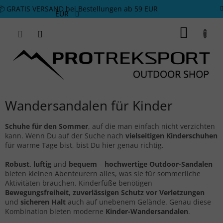
Zum Inhalt springen
📦 GRATIS VERSAND bei Bestellungen ab 59 EUR
EUR
WARE
Wandersandalen für Kinder
Schuhe für den Sommer
, auf die man einfach nicht verzichten
kann. Wenn Du auf der Suche nach
vielseitigen Kinderschuhen
für warme Tage bist, bist Du hier genau richtig.
Robust, luftig
und
bequem
–
hochwertige Outdoor-Sandalen
bieten kleinen Abenteurern alles, was sie für sommerliche
Aktivitäten brauchen. Kinderfüße benötigen
Bewegungsfreiheit, zuverlässigen Schutz vor Verletzungen
und
sicheren Halt
auch auf unebenem Gelände. Genau diese
Kombination bieten moderne
Kinder-Wandersandalen
.