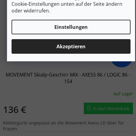
Cookie-Einstellungen unten auf der Seite ändern
oder widerrufen.
Einstellungen
Akzeptieren
194 €
–29 %
MOVEMENT Skialp-Geschirr MIX - AXESS 86 / LOGIC 86 -
154
Auf Lager
136 €
In den Warenkorb
Klettergurte angepasst an die Movement Axess LD Skier für
Frauen