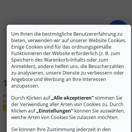
194 €
–29 %
Um Ihnen die bestmögliche Benutzererfahrung zu
bieten, verwenden wir auf unserer Website Cookies.
Einige Cookies sind für das ordnungsgemäße
MOVEMENT Skialp-Bänder MIX - AXESS 86 / LOGIC 86 -
Funktionieren der Website erforderlich (z. B. zum
161
Speichern des Warenkorb-Inhalts oder zum
Anmelden), andere helfen uns, die Besucherzahlen
Auf Lager
zu analysieren, unsere Dienste zu verbessern oder
Angebote und Werbung an Ihre Interessen
136 €
In den Warenkorb
anzupassen.
Klettergurte angepasst an die Movement Axess LD Skier für
Durch Klicken auf
„Alle akzeptieren”
stimmen Sie
Frauen
der Verwendung aller Arten von Cookies zu. Durch
Verkauf
Klicken auf
„Einstellungen”
können Sie auswählen,
welche Arten von Cookies Sie zulassen möchten.
Sie können Ihre Zustimmung jederzeit in den