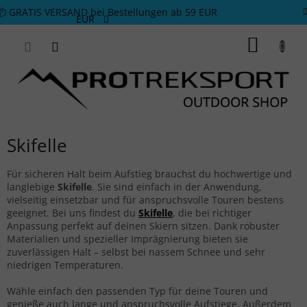
Zum Inhalt springen
📦 GRATIS VERSAND bei Bestellungen ab 59 EUR
EUR
WARE
Skifelle
Für sicheren Halt beim Aufstieg brauchst du hochwertige und
langlebige
Skifelle
. Sie sind einfach in der Anwendung,
vielseitig einsetzbar und für anspruchsvolle Touren bestens
geeignet. Bei uns findest du
Skifelle
, die bei richtiger
Anpassung perfekt auf deinen Skiern sitzen. Dank robuster
Materialien und spezieller Imprägnierung bieten sie
zuverlässigen Halt – selbst bei nassem Schnee und sehr
niedrigen Temperaturen.
Wähle einfach den passenden Typ für deine Touren und
genieße auch lange und anspruchsvolle Aufstiege. Außerdem