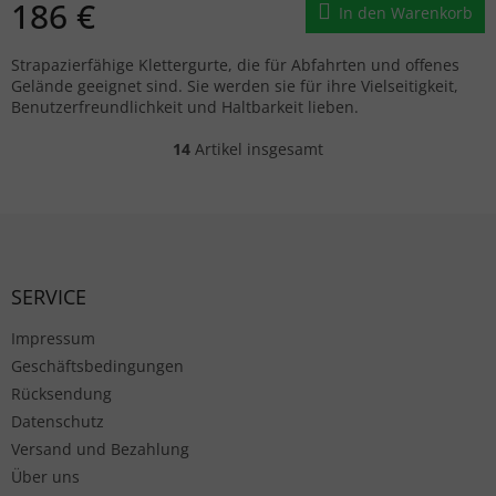
186 €
In den Warenkorb
Strapazierfähige Klettergurte, die für Abfahrten und offenes
Gelände geeignet sind. Sie werden sie für ihre Vielseitigkeit,
Benutzerfreundlichkeit und Haltbarkeit lieben.
14
Artikel insgesamt
Steuerelemente der Liste
Fußzeile
SERVICE
Impressum
Geschäftsbedingungen
Rücksendung
Datenschutz
Versand und Bezahlung
Über uns