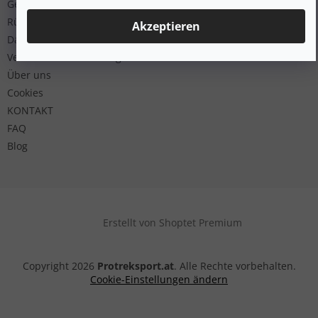
Geschäftsbedingungen
Rücksendung
Akzeptieren
Datenschutz
Versand und Bezahlung
Über uns
Cookies
KONTAKT
FAQ
Blog
Erstellt von Shoptet Premium
Copyright 2026
Protreksport.at
. Alle Rechte vorbehalten.
Cookie-Einstellungen ändern