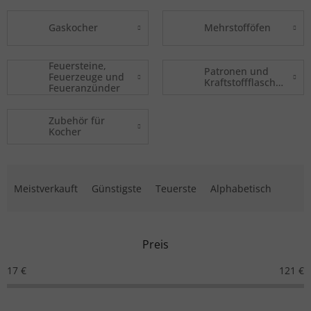
Gaskocher
Mehrstofföfen
Feuersteine,
Patronen und
Feuerzeuge und
Kraftstoffflaschen
Feueranzünder
Zubehör für
Kocher
Produktsortierung
Meistverkauft
Günstigste
Teuerste
Alphabetisch
Preis
17
€
121
€