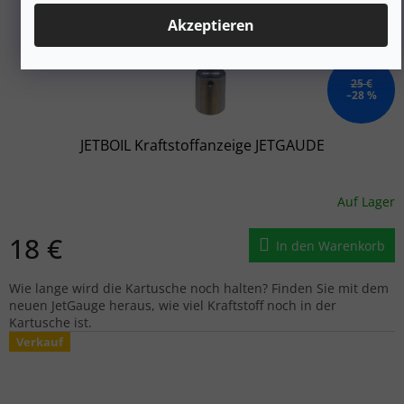
Akzeptieren
25 €
–28 %
JETBOIL Kraftstoffanzeige JETGAUDE
Auf Lager
18 €
In den Warenkorb
Wie lange wird die Kartusche noch halten? Finden Sie mit dem
neuen JetGauge heraus, wie viel Kraftstoff noch in der
Kartusche ist.
Verkauf