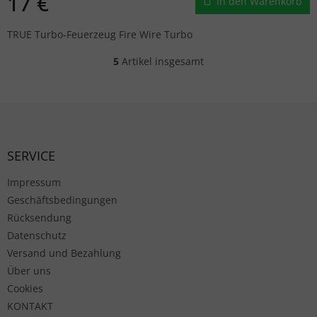
17 €
In den Warenkorb
TRUE Turbo-Feuerzeug Fire Wire Turbo
5
Artikel insgesamt
Steuerelemente der Liste
Fußzeile
SERVICE
Impressum
Geschäftsbedingungen
Rücksendung
Datenschutz
Versand und Bezahlung
Über uns
Cookies
KONTAKT