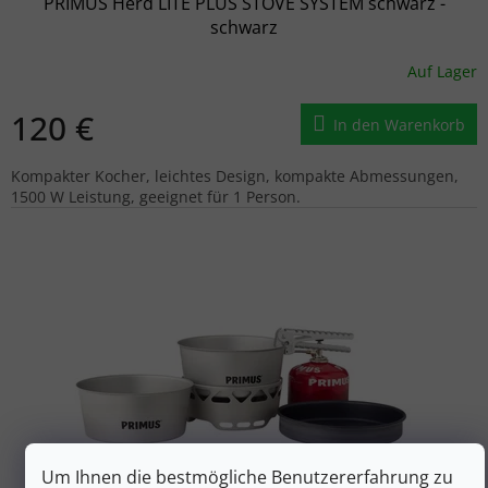
PRIMUS Herd LITE PLUS STOVE SYSTEM schwarz -
schwarz
Auf Lager
120 €
In den Warenkorb
Kompakter Kocher, leichtes Design, kompakte Abmessungen,
1500 W Leistung, geeignet für 1 Person.
Um Ihnen die bestmögliche Benutzererfahrung zu