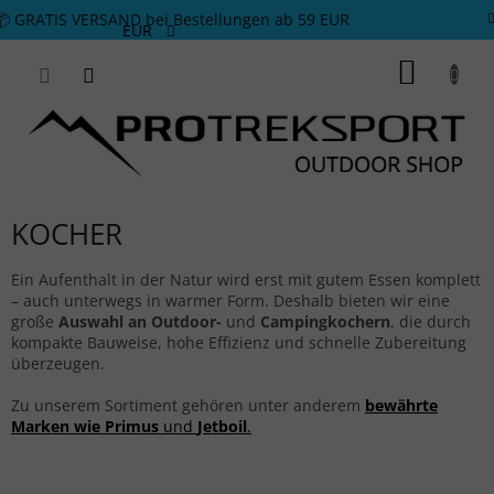
Zum Inhalt springen
📦 GRATIS VERSAND bei Bestellungen ab 59 EUR
EUR
WARE
KOCHER
Ein Aufenthalt in der Natur wird erst mit gutem Essen komplett
– auch unterwegs in warmer Form. Deshalb bieten wir eine
große
Auswahl an Outdoor-
und
Campingkochern
, die durch
kompakte Bauweise, hohe Effizienz und schnelle Zubereitung
überzeugen.
Zu unserem Sortiment gehören unter anderem
bewährte
Marken wie
Primus
und
Jetboil
.