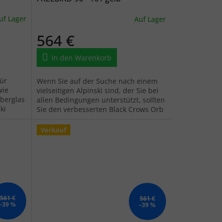
uf Lager
Auf Lager
564 €
In den Warenkorb
für
Wenn Sie auf der Suche nach einem
wie
vielseitigen Alpinski sind, der Sie bei
iberglas
allen Bedingungen unterstützt, sollten
ki
Sie den verbesserten Black Crows Orb
n.
Freebird ausprobieren. Sie...
Verkauf
561 €
561 €
–39 %
–39 %