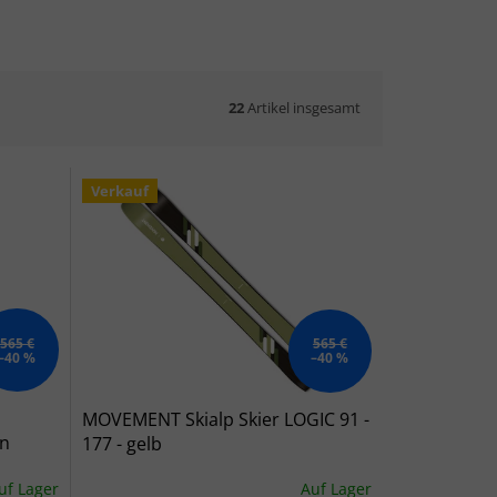
22
Artikel insgesamt
Verkauf
565 €
565 €
–40 %
–40 %
MOVEMENT Skialp Skier LOGIC 91 -
ün
177 - gelb
uf Lager
Auf Lager