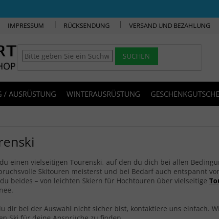
IMPRESSUM
RÜCKSENDUNG
VERSAND UND BEZAHLUNG
SUCHEN
 / AUSRÜSTUNG
WINTERAUSRÜSTUNG
GESCHENKGUTSCHE
renski
du einen vielseitigen Tourenski, auf den du dich bei allen Beding
ruchsvolle Skitouren meisterst und bei Bedarf auch entspannt vom
 du beides – von leichten Skiern für Hochtouren über vielseitige
To
nee.
 dir bei der Auswahl nicht sicher bist, kontaktiere uns einfach. W
en Ski für deine Ansprüche zu finden.