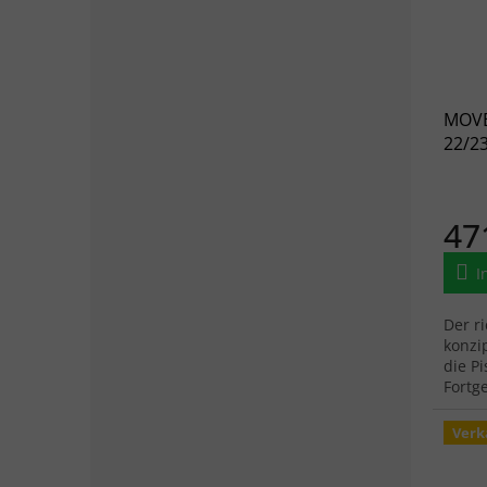
MOVE
22/23
47
I
Der ri
konzi
die P
Fortg
ihn z
Verk