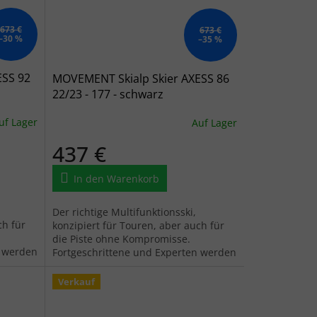
673 €
673 €
–30 %
–35 %
ESS 92
MOVEMENT Skialp Skier AXESS 86
22/23 - 177 - schwarz
uf Lager
Auf Lager
437 €
In den Warenkorb
Der richtige Multifunktionsski,
ch für
konzipiert für Touren, aber auch für
die Piste ohne Kompromisse.
n werden
Fortgeschrittene und Experten werden
ihn zu schätzen wissen.
Verkauf