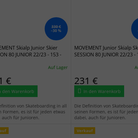
330 €
–30 %
MENT Skialp Junior Skier
MOVEMENT Junior Skialp Sk
ON 80 JUNIOR 22/23 - 153 -
SESSION 80 JUNIOR 22/23 - 
arz
schwarz
Auf Lager
A
1 €
231 €
n den Warenkorb
In den Warenkorb
finition von Skateboarding in all
Die Definition von Skateboardin
n Formen, es ist für jeden etwas
seinen Formen, es ist für jede
, auch für Junioren.
dabei, auch für Junioren.
auf
Verkauf