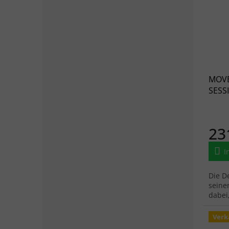
MOVE
SESSI
schw
23
I
Die De
seine
dabei
Verk