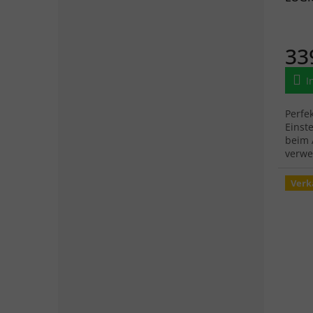
33
I
Perfe
Einst
beim 
verwe
identi
Verk