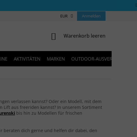
ÜBER UNS
COOKIES
EUR
KONTAKT
Anmelden
FAQ
BLOG
WARENKORB
Warenkorb leeren
INE
AKTIVITÄTEN
MARKEN
OUTDOOR-AUSVERKAUF
ungen verlassen kannst? Oder ein Modell, mit dem
 Lift aus freeriden kannst? In unserem Sortiment
urenski
bis hin zu Modellen für frischen
ir beraten dich gerne und helfen dir dabei, den