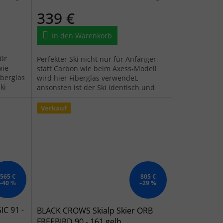
339 €
In den Warenkorb
für
Perfekter Ski nicht nur für Anfänger,
wie
statt Carbon wie beim Axess-Modell
iberglas
wird hier Fiberglas verwendet,
ki
ansonsten ist der Ski identisch und
n.
hat viel zu bieten.
Verkauf
565 €
805 €
–40 %
–29 %
C 91 -
BLACK CROWS Skialp Skier ORB
FREEBIRD 90 - 161 gelb