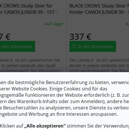
 CROWS Skialp Skier für
BLACK CROWS Skialp Skier 
r CAMOX JUNIOR 90 - 157 -
Kinder CAMOX JUNIOR 90 - 1
2022/2023
rot 2022/2023
Auf Lager
A
7 €
337 €
n den Warenkorb
In den Warenkorb
mox jr. ist ein spielerischer Ski,
Der camox jr. ist ein spielerisc
r in jedem Gelände den Spaß
derdir in jedem Gelände den 
 verderbenwird. Der Pappelkern
nicht verderbenwird. Der Pap
ie klassische Camber-Mitte
und die klassische Camber-Mit
en die bestmögliche Benutzererfahrung zu bieten, verwen
 dich in langen, schnellen...
halten dich in langen, schnelle
serer Website Cookies. Einige Cookies sind für das
auf
Verkauf
gsgemäße Funktionieren der Website erforderlich (z. B. z
ern des Warenkorb-Inhalts oder zum Anmelden), andere he
ie Besucherzahlen zu analysieren, unsere Dienste zu verbes
ngebote und Werbung an Ihre Interessen anzupassen.
Klicken auf
„Alle akzeptieren”
stimmen Sie der Verwendung
673 €