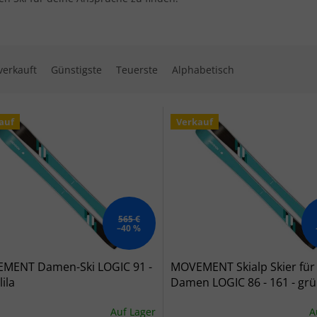
ktsortierung
verkauft
Günstigste
Teuerste
Alphabetisch
 der Produkte
auf
Verkauf
565 €
–40 %
MENT Damen-Ski LOGIC 91 -
MOVEMENT Skialp Skier für
lila
Damen LOGIC 86 - 161 - gr
Auf Lager
A