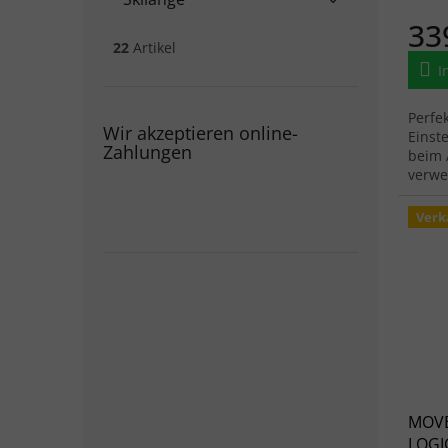
33
22
Artikel
I
Perfe
Wir akzeptieren online-
Einst
Zahlungen
beim 
verwe
identi
Verk
MOVE
LOGIC