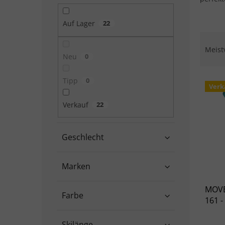
Auf Lager
22
Produ
Meist
Neu
0
Liste
Tipp
0
Verk
Verkauf
22
Geschlecht
Marken
MOVE
Farbe
161 - 
Skilänge