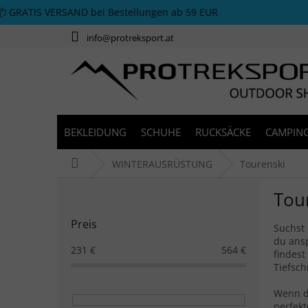
Zum Inhalt springen
📦 GRATIS VERSAND bei Bestellungen ab 59 EUR
info@protreksport.at
BEKLEIDUNG
SCHUHE
RUCKSÄCKE
CAMPING
Startseite
WINTERAUSRÜSTUNG
Tourenski
Seitenleiste
Tou
Preis
Suchst 
du ansp
231
€
564
€
findest
Tiefsch
Wenn du
perfekt