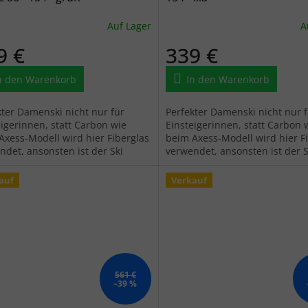
Auf Lager
A
9 €
339 €
n den Warenkorb
In den Warenkorb
kter Damenski nicht nur für
Perfekter Damenski nicht nur 
eigerinnen, statt Carbon wie
Einsteigerinnen, statt Carbon 
Axess-Modell wird hier Fiberglas
beim Axess-Modell wird hier F
ndet, ansonsten ist der Ski
verwendet, ansonsten ist der S
sch und hat viel zu bieten.
identisch und hat viel zu biete
auf
Verkauf
561 €
–39 %