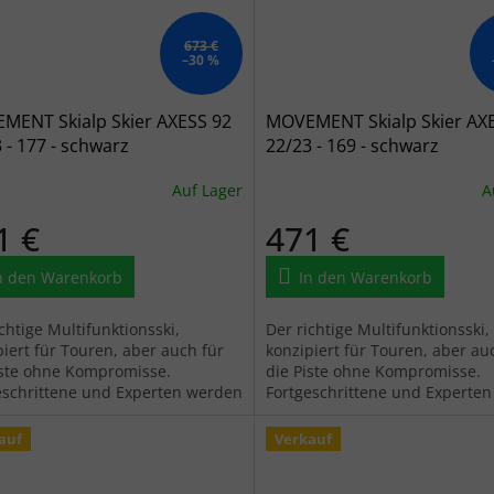
673 €
–30 %
MENT Skialp Skier AXESS 92
MOVEMENT Skialp Skier AX
 - 177 - schwarz
22/23 - 169 - schwarz
Auf Lager
A
1 €
471 €
n den Warenkorb
In den Warenkorb
chtige Multifunktionsski,
Der richtige Multifunktionsski,
piert für Touren, aber auch für
konzipiert für Touren, aber au
iste ohne Kompromisse.
die Piste ohne Kompromisse.
eschrittene und Experten werden
Fortgeschrittene und Experte
u schätzen wissen.
ihn zu schätzen wissen.
auf
Verkauf