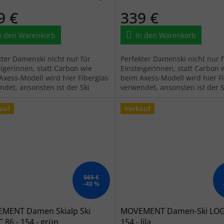
9 €
339 €
n den Warenkorb
In den Warenkorb
kter Damenski nicht nur für
Perfekter Damenski nicht nur 
eigerinnen, statt Carbon wie
Einsteigerinnen, statt Carbon 
Axess-Modell wird hier Fiberglas
beim Axess-Modell wird hier F
ndet, ansonsten ist der Ski
verwendet, ansonsten ist der S
sch und hat viel zu bieten.
identisch und hat viel zu biete
auf
Verkauf
565 €
–40 %
MENT Damen Skialp Ski
MOVEMENT Damen-Ski LOGI
 86 - 154 - grün
154 - lila