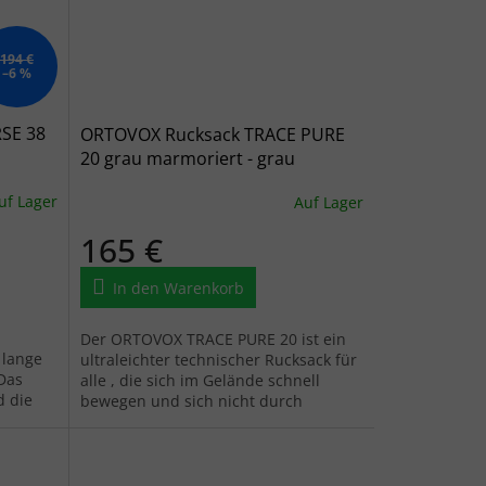
194 €
–6 %
SE 38
ORTOVOX Rucksack TRACE PURE
20 grau marmoriert - grau
uf Lager
Auf Lager
165 €
In den Warenkorb
Der ORTOVOX TRACE PURE 20 ist ein
 lange
ultraleichter technischer Rucksack für
Das
alle , die sich im Gelände schnell
d die
bewegen und sich nicht durch
sowie
unnötiges Gewicht einschränken
lassen...