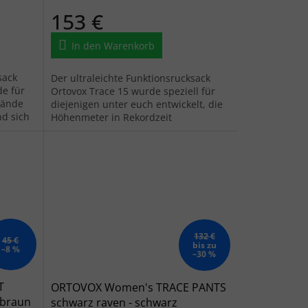
153 €
In den Warenkorb
sack
Der ultraleichte Funktionsrucksack
e für
Ortovox Trace 15 wurde speziell für
elände
diejenigen unter euch entwickelt, die
d sich
Höhenmeter in Rekordzeit
..
überwinden wollen, ohne dass euch
eure...
132 €
45 €
bis zu
–8 %
–30 %
T
ORTOVOX Women's TRACE PANTS
 braun
schwarz raven - schwarz