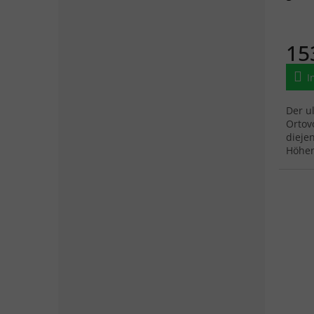
15
I
Der u
Ortov
dieje
Höhen
überw
eure..