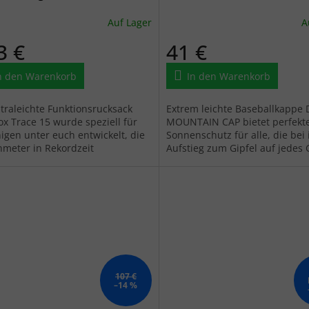
Auf Lager
A
3 €
41 €
n den Warenkorb
In den Warenkorb
ltraleichte Funktionsrucksack
Extrem leichte Baseballkappe 
ox Trace 15 wurde speziell für
MOUNTAIN CAP bietet perfekt
nigen unter euch entwickelt, die
Sonnenschutz für alle, die bei
meter in Rekordzeit
Aufstieg zum Gipfel auf jede
inden wollen, ohne dass euch
und jede Sekunde achten.
.
107 €
–14 %