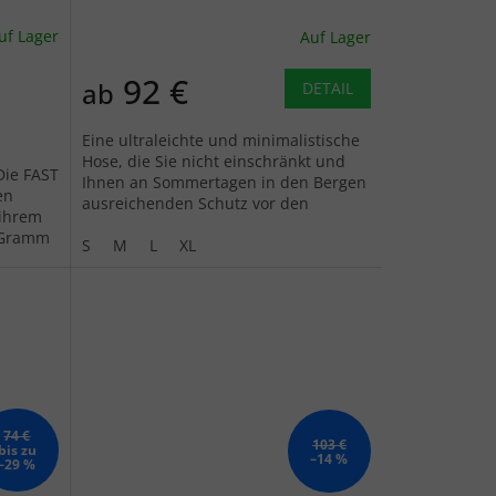
uf Lager
Auf Lager
92 €
ab
DETAIL
Eine ultraleichte und minimalistische
Hose, die Sie nicht einschränkt und
Die FAST
Ihnen an Sommertagen in den Bergen
en
ausreichenden Schutz vor den
 ihrem
Elementen bietet.
s Gramm
S
M
L
XL
74 €
103 €
bis zu
–14 %
–29 %