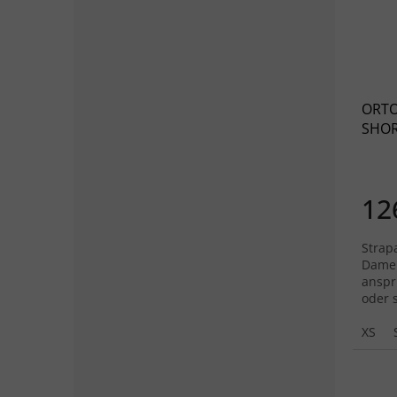
ORTO
SHOR
12
Strap
Damen
anspr
oder 
XS