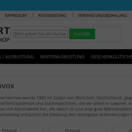
IMPRESSUM
RÜCKSENDUNG
VERSAND UND BEZAHLUNG
SUCHEN
 / AUSRÜSTUNG
WINTERAUSRÜSTUNG
GESCHENKGUTSCHE
ovox
ternehmen wurde 1980 im Süden von München, Deutschland, gegründ
herheitssystemen und Suchmaschinen, die vor allem in Lawinen ein
en mit Merinowolle her, die weich ist und eine gute Wärmeisolieru
rarbeitung entspricht die Kleidung den strengsten Anforderunge
Ortovox
Ortovox
O