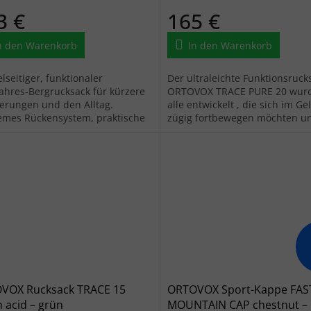
3 €
165 €
n den Warenkorb
In den Warenkorb
elseitiger, funktionaler
Der ultraleichte Funktionsruck
ahres-Bergrucksack für kürzere
ORTOVOX TRACE PURE 20 wurd
rungen und den Alltag.
alle entwickelt , die sich im G
mes Rückensystem, praktische
zügig fortbewegen möchten un
erschlusstaschen für
nicht durch unnötiges Gewicht.
rtablen Einsatz...
VOX Rucksack TRACE 15
ORTOVOX Sport-Kappe FAS
 acid – grün
MOUNTAIN CAP chestnut –