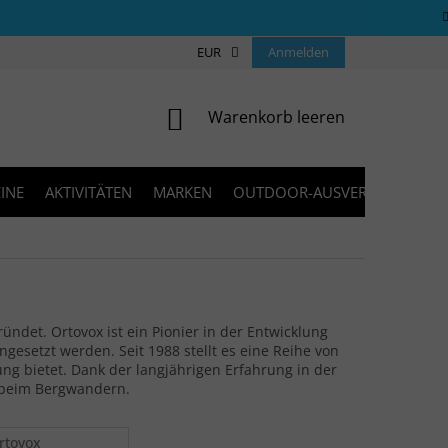
ÜBER UNS
COOKIES
EUR
KONTAKT
Anmelden
FAQ
BLOG
WARENKORB
Warenkorb leeren
INE
AKTIVITÄTEN
MARKEN
OUTDOOR-AUSVERKAUF
et. Ortovox ist ein Pionier in der Entwicklung
gesetzt werden. Seit 1988 stellt es eine Reihe von
ng bietet. Dank der langjährigen Erfahrung in der
n beim Bergwandern.
rtovox