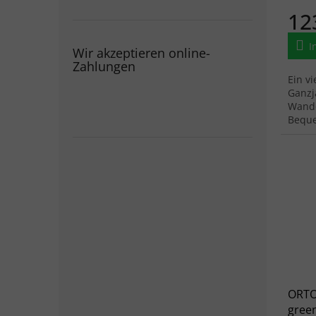
12
I
Wir akzeptieren online-
Zahlungen
Ein vi
Ganzj
Wande
Beque
Reißv
komfo
ORTO
green