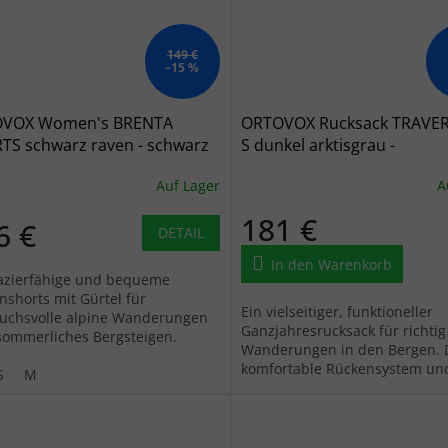
149 €
–15 %
VOX Women's BRENTA
ORTOVOX Rucksack TRAVER
TS schwarz raven - schwarz
S dunkel arktisgrau -
grau/schwarz
Auf Lager
A
181 €
6 €
DETAIL
In den Warenkorb
azierfähige und bequeme
shorts mit Gürtel für
Ein vielseitiger, funktioneller
uchsvolle alpine Wanderungen
Ganzjahresrucksack für richtig
sommerliches Bergsteigen.
Wanderungen in den Bergen. 
komfortable Rückensystem un
S
M
praktische Taschenaufteilung 
die...