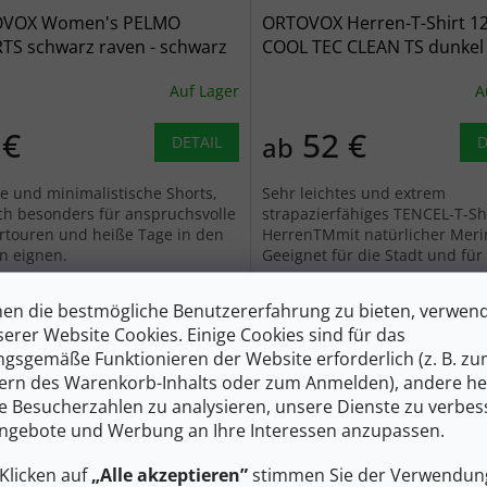
VOX Women's PELMO
ORTOVOX Herren-T-Shirt 1
TS schwarz raven - schwarz
COOL TEC CLEAN TS dunkel
arktisgrau meliert - grau
Auf Lager
A
 €
52 €
ab
DETAIL
D
te und minimalistische Shorts,
Sehr leichtes und extrem
ich besonders für anspruchsvolle
strapazierfähiges TENCEL-T-Shi
ertouren und heiße Tage in den
HerrenTMmit natürlicher Meri
n eignen.
Geeignet für die Stadt und für
Leistung in der größten Hitze.
S
XL
en die bestmögliche Benutzererfahrung zu bieten, verwen
serer Website Cookies. Einige Cookies sind für das
gsgemäße Funktionieren der Website erforderlich (z. B. z
ern des Warenkorb-Inhalts oder zum Anmelden), andere he
ie Besucherzahlen zu analysieren, unsere Dienste zu verbes
ngebote und Werbung an Ihre Interessen anzupassen.
Klicken auf
„Alle akzeptieren”
stimmen Sie der Verwendung