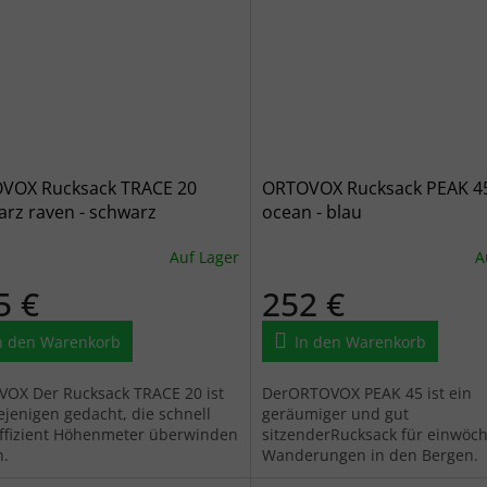
VOX Rucksack TRACE 20
ORTOVOX Rucksack PEAK 4
rz raven - schwarz
ocean - blau
Auf Lager
A
5 €
252 €
n den Warenkorb
In den Warenkorb
OX Der Rucksack TRACE 20 ist
DerORTOVOX PEAK 45 ist ein
iejenigen gedacht, die schnell
geräumiger und gut
ffizient Höhenmeter überwinden
sitzenderRucksack für einwöch
n.
Wanderungen in den Bergen.