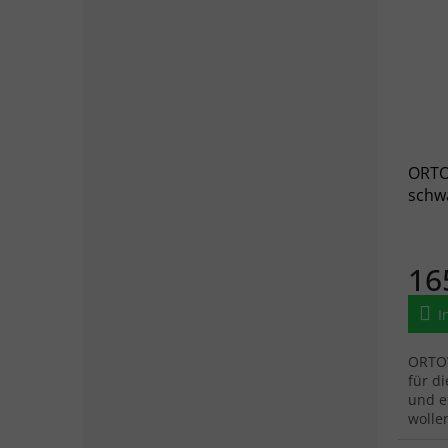
ORTO
schwa
16
I
ORTOV
für d
und e
wolle