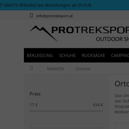
Zum Inhalt springen
📦 GRATIS VERSAND bei Bestellungen ab 59 EUR
info@protreksport.at
BEKLEIDUNG
SCHUHE
RUCKSÄCKE
CAMPING
Startseite
MARKEN
Ortovox
Seitenleiste
Ort
Preis
Das Un
von Sic
17
€
434
€
Produkt
Wollve