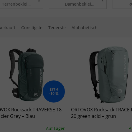
Herrenbekleidung
Damenbekleidung
R
ktsortierung
verkauft
Günstigste
Teuerste
Alphabetisch
 der Produkte
137 €
–10 %
VOX Rucksack TRAVERSE 18
ORTOVOX Rucksack TRACE
acier Grey – Blau
20 green acid – grün
Auf Lager
A