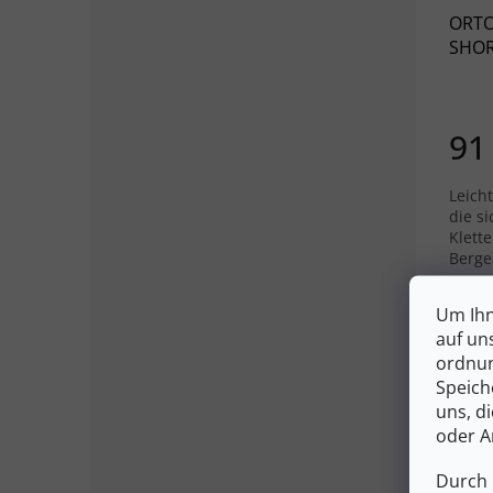
ORTO
SHOR
91
Leich
die s
Klett
Berge
S
Um Ihn
auf un
ordnun
Speich
uns, d
oder A
Durch 