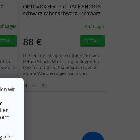
20
ORTOVOX Herren TRACE SHORTS
schwarz rabenschwarz - schwarz
uf Lager
Auf Lager
88 €
ETAIL
DETAIL
Die leichte, strapazierfähige Ortovox
rt für
Pelmo Shorts M mit eng anliegender
nowolle.
Passform für mäßig anspruchsvolle
alpine Wanderungen wird von
Bergsteigern geliebt, weil sie ihnen...
M
L
XL
den wir
um
lfen
sern
 aller