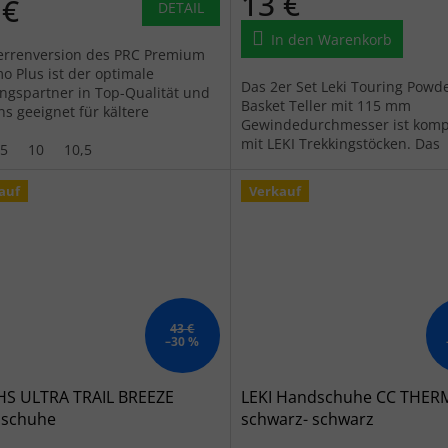
13 €
 €
DETAIL
In den Warenkorb
errenversion des PRC Premium
o Plus ist der optimale
Das 2er Set Leki Touring Powd
ingspartner in Top-Qualität und
Basket Teller mit 115 mm
ns geeignet für kältere
Gewindedurchmesser ist komp
raturen im Schnee.
mit LEKI Trekkingstöcken. Das
,5
10
10,5
Nylonband sorgt für die ideale
Neigung des Korbes, wenn...
auf
Verkauf
43 €
–30 %
 HS ULTRA TRAIL BREEZE
LEKI Handschuhe CC THER
schuhe
schwarz- schwarz
arz/rot/neongelb - schwarz