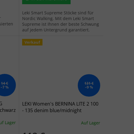
Leki Smart Supreme Stöcke sind für
r
Nordic Walking. Mit dem Leki Smart
sierten
Supreme ist Ihnen der beste Schwung
auf jedem Untergrund garantiert.
Verkauf
14 €
131 €
–7 %
–9 %
G
LEKI Women's BERNINA LITE 2 100
chwarz
- 135 denim blue/midnight
blue/mint - blau
uf Lager
Auf Lager