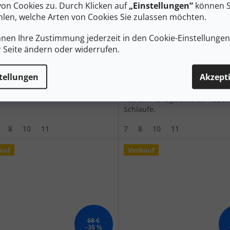
von Cookies zu. Durch Klicken auf
„Einstellungen”
können S
azit/petrol/weiß - schwarz
Handschuhe
len, welche Arten von Cookies Sie zulassen möchten.
schwarz/rot/neongelb - sc
Auf Lager
A
nnen Ihre Zustimmung jederzeit in den Cookie-Einstellunge
r Seite ändern oder widerrufen.
 €
46 €
DETAIL
D
tellungen
Akzept
Laufhandschuhe, leicht, Silikon
Handfläche und Fingern, verlä
Teil am Handgelenk, MF Touch
Schlaufe.
8
10
11
7
8
10
11
auf
Verkauf
68 €
–30 %