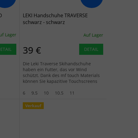
O
LEKI Handschuhe TRAVERSE
schwarz - schwarz
uf Lager
Auf Lager
39 €
ETAIL
DETAIL
Die Leki Traverse Skihandschuhe
haben ein Futter, das vor Wind
schützt. Dank des mf touch Materials
können Sie kapazitive Touchscreens
von Handys oder Navigationsgeräten
bedienen.
6
9.5
10
10.5
11
Verkauf