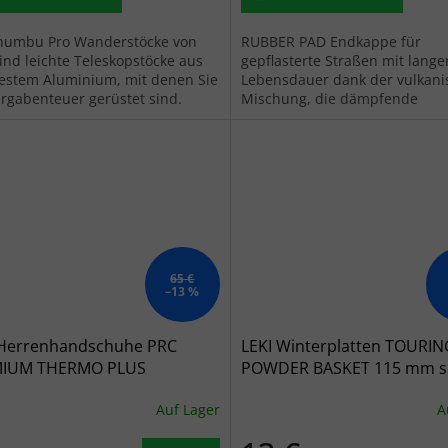
humbu Pro Wanderstöcke von
RUBBER PAD Endkappe für
sind leichte Teleskopstöcke aus
gepflasterte Straßen mit lange
estem Aluminium, mit denen Sie
Lebensdauer dank der vulkani
ergabenteuer gerüstet sind.
Mischung, die dämpfende
Eigenschaften hat.
65 €
–13 %
 Herrenhandschuhe PRC
LEKI Winterplatten TOURIN
IUM THERMO PLUS
POWDER BASKET 115 mm s
arz/sand - schwarz
Auf Lager
A