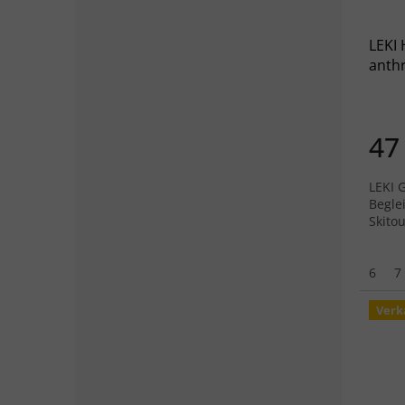
LEKI
anthr
schw
47
LEKI 
Begle
Skito
6
7
Verk