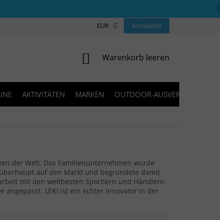
ÜBER UNS
COOKIES
EUR
KONTAKT
Anmelden
FAQ
BLOG
WARENKORB
Warenkorb leeren
INE
AKTIVITÄTEN
MARKEN
OUTDOOR-AUSVERKAUF
öcken der Welt. Das Familienunternehmen wurde
n überhaupt auf den Markt und begründete damit
beit mit den weltbesten Sportlern und Händlern
 angepasst. LEKI ist ein echter Innovator in der