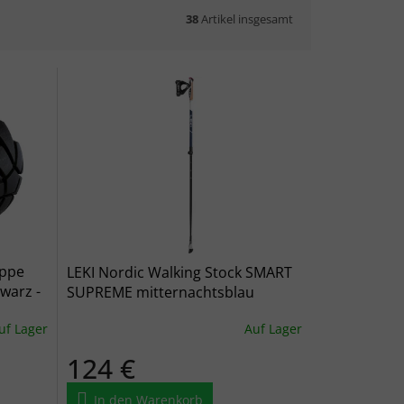
38
Artikel insgesamt
appe
LEKI Nordic Walking Stock SMART
warz -
SUPREME mitternachtsblau
dunkel metallic/dunkelblau/weiß -
uf Lager
Auf Lager
blau
124 €
In den Warenkorb