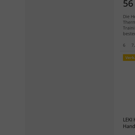
56
Die H
Therm
Train
beste
Tempe
6
7
Verk
LEKI
Hand
schw