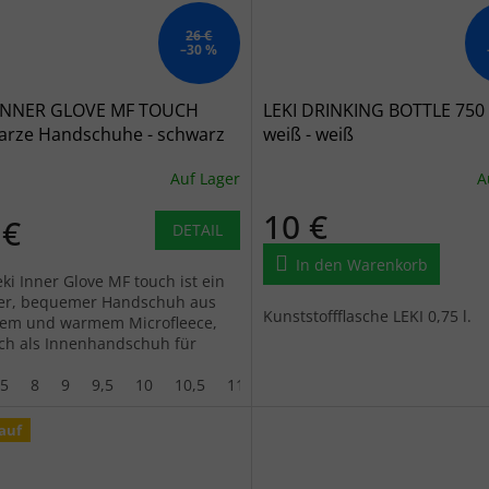
26 €
–30 %
 INNER GLOVE MF TOUCH
LEKI DRINKING BOTTLE 750
arze Handschuhe - schwarz
weiß - weiß
Auf Lager
A
10 €
 €
DETAIL
In den Warenkorb
ki Inner Glove MF touch ist ein
ter, bequemer Handschuh aus
Kunststoffflasche LEKI 0,75 l.
em und warmem Microfleece,
ich als Innenhandschuh für
ge Bedingungen eignet. Darüber
...
,5
8
9
9,5
10
10,5
11
auf