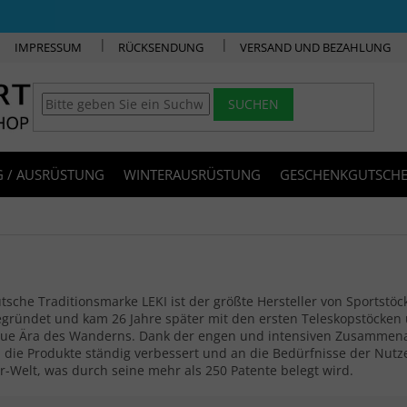
IMPRESSUM
RÜCKSENDUNG
VERSAND UND BEZAHLUNG
SUCHEN
 / AUSRÜSTUNG
WINTERAUSRÜSTUNG
GESCHENKGUTSCHE
tsche Traditionsmarke LEKI ist der größte Hersteller von Sportst
egründet und kam 26 Jahre später mit den ersten Teleskopstöcke
eue Ära des Wanderns. Dank der engen und intensiven Zusammenar
die Produkte ständig verbessert und an die Bedürfnisse der Nutzer
-Welt, was durch seine mehr als 250 Patente belegt wird.
ktsortierung