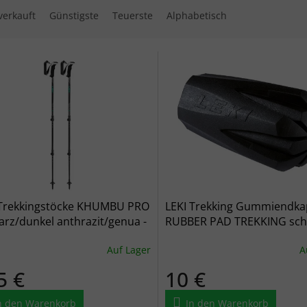
verkauft
Günstigste
Teuerste
Alphabetisch
 der Produkte
 Trekkingstöcke KHUMBU PRO
LEKI Trekking Gummiendk
rz/dunkel anthrazit/genua -
RUBBER PAD TREKKING sch
arz
schwarz
Auf Lager
A
5 €
10 €
n den Warenkorb
In den Warenkorb