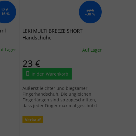
12 €
33 €
–16 %
–30 %
 ml
LEKI MULTI BREEZE SHORT
Handschuhe
uf Lager
Auf Lager
23 €
In den Warenkorb
Äußerst leichter und biegsamer
Fingerhandschuh. Die ungleichen
Fingerlängen sind so zugeschnitten,
dass jeder Finger maximal geschützt
ist.
Verkauf