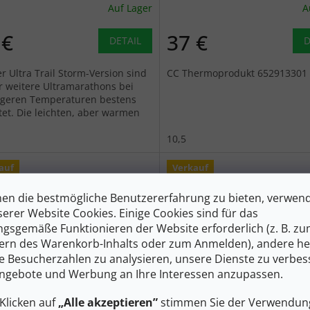
Auf Lager
A
 €
37 €
DETAIL
D
r Ultra Trail Storm-Version sind
CC Thermoprodukt 652913301 
ür weitere Ultramarathons bei
igeren Temperaturen bestens
tet. Die leichten, aber warmen
chuhe sind wie eine zweite...
10,5
auf
Verkauf
en die bestmögliche Benutzererfahrung zu bieten, verwen
serer Website Cookies. Einige Cookies sind für das
gsgemäße Funktionieren der Website erforderlich (z. B. z
ern des Warenkorb-Inhalts oder zum Anmelden), andere he
ie Besucherzahlen zu analysieren, unsere Dienste zu verbes
49 €
–30 %
ngebote und Werbung an Ihre Interessen anzupassen.
Klicken auf
„Alle akzeptieren”
stimmen Sie der Verwendung
 Handschuhe GUIDE LITE
LEKI HS ULTRA TRAIL STOR