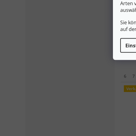
Arten 
anthr
auswäh
Sie kö
auf de
34
Eins
6
7
Verk