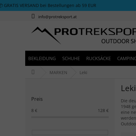
Zum Inhalt springen
📦 GRATIS VERSAND bei Bestellungen ab 59 EUR
info@protreksport.at
BEKLEIDUNG
SCHUHE
RUCKSÄCKE
CAMPING
Startseite
MARKEN
Leki
Seitenleiste
Leki
Preis
Die deu
1948 g
8
€
128
€
eine n
werden 
Outdoor
Produ