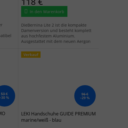
118 €
In den Warenkorb
er
DieBernina Lite 2 ist die kompakte
Damenversion und besteht komplett
atibel
aus hochfestem Aluminium.
Ausgestattet mit dem neuen Aergon
Air Griff, bietet die Bernina Lite 2 noch
mehr...
Verkauf
53 €
96 €
–30 %
–29 %
MO
LEKI Handschuhe GUIDE PREMIUM
marine/weiß - blau