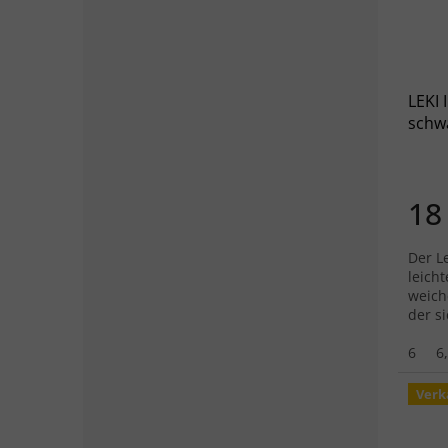
LEKI
schw
18
Der Le
leich
weich
der s
widri
hinaus
6
6
Verk