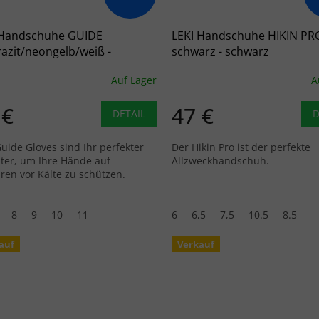
 Handschuhe GUIDE
LEKI Handschuhe HIKIN PR
azit/neongelb/weiß -
schwarz - schwarz
arz
Auf Lager
A
 €
47 €
DETAIL
D
Guide Gloves sind Ihr perfekter
Der Hikin Pro ist der perfekte
iter, um Ihre Hände auf
Allzweckhandschuh.
uren vor Kälte zu schützen.
8
9
10
11
6
6,5
7,5
10.5
8.5
auf
Verkauf