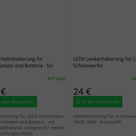
 Helmhalterung für
LEDX Lenkerhalterung für 
lampe und Batterie - für
Scheinwerfer
ten Helm
Auf Lager
A
 €
24 €
n den Warenkorb
In den Warenkorb
alterung für LEDX-Stirnlampen -
Lenkerhalterung für Scheinwer
tirnlampe und Batterie - mit
SNOK 2000 - Kunststoff.
tklebeband. Geeignet für Helme
Lüftungsschlitze.