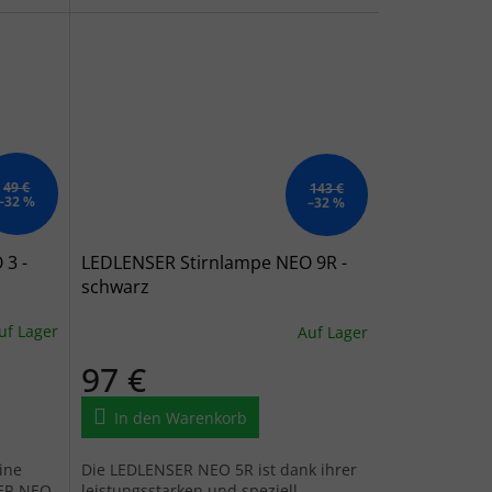
49 €
143 €
–32 %
–32 %
 3 -
LEDLENSER Stirnlampe NEO 9R -
schwarz
uf Lager
Auf Lager
97 €
In den Warenkorb
ine
Die LEDLENSER NEO 5R ist dank ihrer
SER NEO
leistungsstarken und speziell