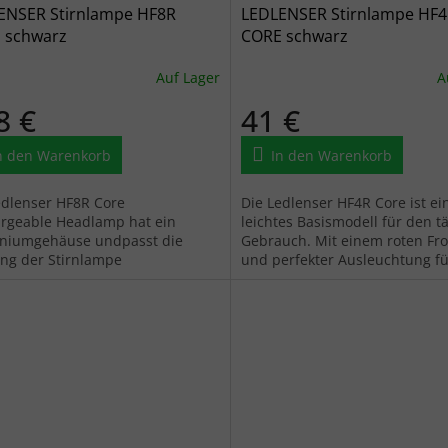
ENSER Stirnlampe HF8R
LEDLENSER Stirnlampe HF
 schwarz
CORE schwarz
Auf Lager
A
8 €
41 €
n den Warenkorb
In den Warenkorb
edlenser HF8R Core
Die Ledlenser HF4R Core ist ei
rgeable Headlamp hat ein
leichtes Basismodell für den t
niumgehäuse undpasst die
Gebrauch. Mit einem roten Fro
ung der Stirnlampe
und perfekter Ausleuchtung f
atischan die Lichtverhältnisse
und fern mit zwei Lichtquellen i