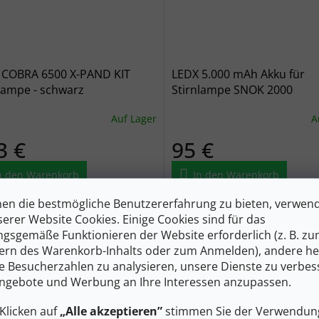
 COBRA 6500 X-PAND KIT
LEDX 5.000 mAh Akku für
lampe - schwarz
Stirnlampe SNOK 2000
Auf Lager
A
3 €
95 €
n den Warenkorb
In den Warenkorb
en die bestmögliche Benutzererfahrung zu bieten, verwen
bra 6500 X-Pand ist eine der
Akku für Snok 2000 X-pand.
serer Website Cookies. Einige Cookies sind für das
ungsstärksten Stirnlampen auf
gsgemäße Funktionieren der Website erforderlich (z. B. z
arkt, mit mehr Leistung als die
 Autoscheinwerfers. Mit ihrer
ern des Warenkorb-Inhalts oder zum Anmelden), andere he
ng ist sie prädestiniert für...
ie Besucherzahlen zu analysieren, unsere Dienste zu verbes
ngebote und Werbung an Ihre Interessen anzupassen.
Klicken auf
„Alle akzeptieren”
stimmen Sie der Verwendung