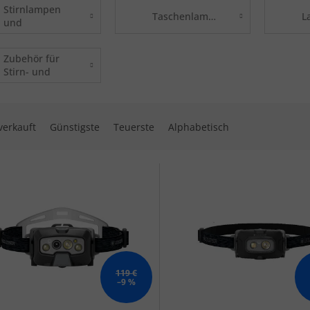
Stirnlampen
Taschenlampen
L
und
Scheinwerfer
Zubehör für
Stirn- und
Taschenlampen
ktsortierung
verkauft
Günstigste
Teuerste
Alphabetisch
 der Produkte
119 €
–9 %