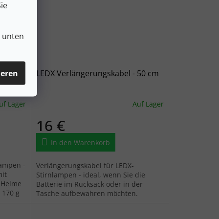
ie
n unten
ieren
LEDX Verlängerungskabel - 50 cm
Helme
uf Lager
Auf Lager
16 €
In den Warenkorb
lampen -
Verlängerungskabel für LEDX-
mit
Stirnlampen - ideal, wenn Sie die
r Helme
Batterie im Rucksack oder in der
 170 g
Tasche aufbewahren möchten.