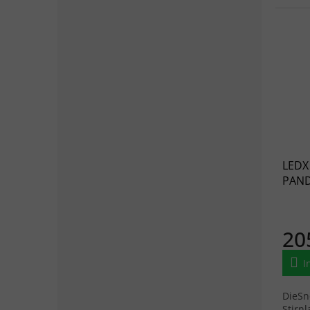
LEDX
PAND
20
I
DieSn
Stirnl