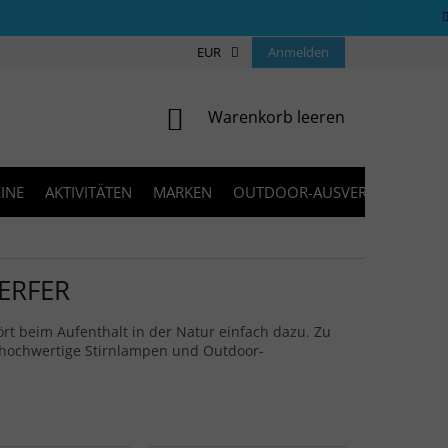
ÜBER UNS
COOKIES
EUR
KONTAKT
Anmelden
FAQ
BLOG
WARENKORB
Warenkorb leeren
INE
AKTIVITÄTEN
MARKEN
OUTDOOR-AUSVERKAUF
ERFER
rt beim Aufenthalt in der Natur einfach dazu. Zu
e hochwertige Stirnlampen und Outdoor-