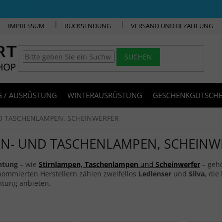
IMPRESSUM
RÜCKSENDUNG
VERSAND UND BEZAHLUNG
SUCHEN
 / AUSRÜSTUNG
WINTERAUSRÜSTUNG
GESCHENKGUTSCHE
D TASCHENLAMPEN, SCHEINWERFER
RN- UND TASCHENLAMPEN, SCHEINW
htung
– wie
Stirnlampen, Taschenlampen
und
Scheinwerfer
– gehö
nommierten Herstellern zählen zweifellos
Ledlenser
und
Silva
, di
htung anbieten.