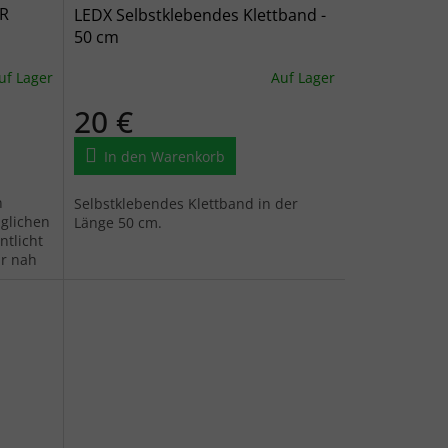
4R
LEDX Selbstklebendes Klettband -
50 cm
uf Lager
Auf Lager
20 €
In den Warenkorb
n
Selbstklebendes Klettband in der
äglichen
Länge 50 cm.
ntlicht
ür nah
st...