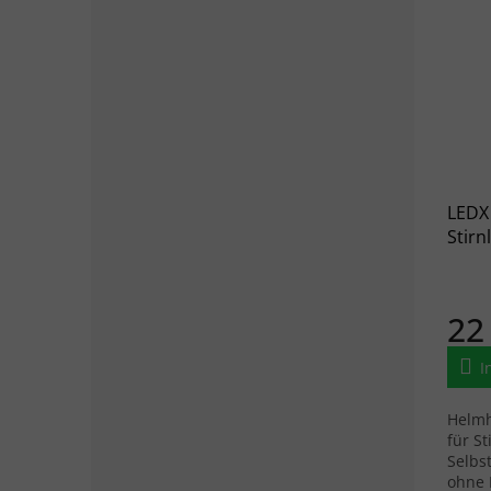
LEDX
Stirn
glat
22
I
Helmh
für S
Selbs
ohne 