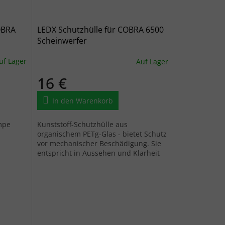
OBRA
LEDX Schutzhülle für COBRA 6500
Scheinwerfer
uf Lager
Auf Lager
16 €
In den Warenkorb
mpe
Kunststoff-Schutzhülle aus
organischem PETg-Glas - bietet Schutz
vor mechanischer Beschädigung. Sie
entspricht in Aussehen und Klarheit
dem Glas, ist aber praktisch...