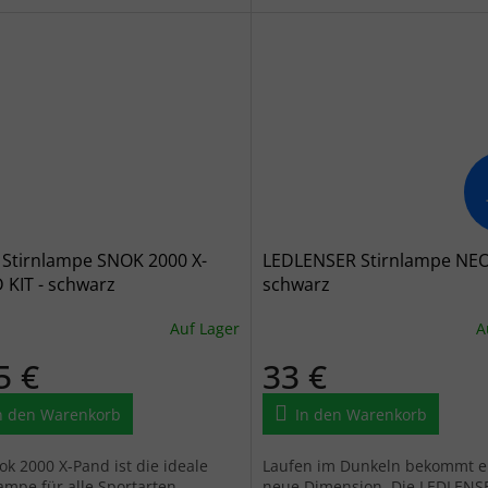
 Stirnlampe SNOK 2000 X-
LEDLENSER Stirnlampe NEO
 KIT - schwarz
schwarz
Auf Lager
A
5 €
33 €
n den Warenkorb
In den Warenkorb
ok 2000 X-Pand ist die ideale
Laufen im Dunkeln bekommt e
ampe für alle Sportarten,
neue Dimension. Die LEDLEN