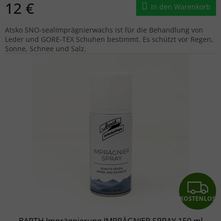
12 €
In den Warenkorb
Atsko SNO-sealImprägnierwachs ist für die Behandlung von
Leder und GORE-TEX Schuhen bestimmt. Es schützt vor Regen,
Sonne, Schnee und Salz.
K
KOSTENLOS
BARTH Imprägnierung IMPRÄGNIER SPRAY 150 ml