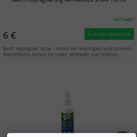
Auf Lager
6 €
In den Warenkorb
Barth Imprägnier Spray - Schutz vor Feuchtigkeit und Schmutz.
Wasserfestes Aerosol für Leder, Wildleder und Textilien.