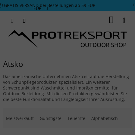
Zum Inhalt springen
📦 GRATIS VERSAND bei Bestellungen ab 59 EUR
EUR
WARE
Atsko
Das amerikanische Unternehmen Atsko ist auf die Herstellung
von Schuhpflegeprodukten spezialisiert. Ein weiterer
Schwerpunkt sind Waschmittel und Imprägniermittel für
Outdoor-Bekleidung. Mit diesen Produkten gewährleisten Sie
die beste Funktionalität und Langlebigkeit Ihrer Ausrüstung.
Produktsortierung
Meistverkauft
Günstigste
Teuerste
Alphabetisch