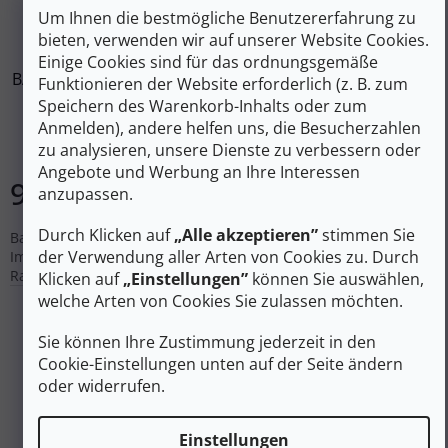
K
Um Ihnen die bestmögliche Benutzererfahrung zu
KOSTENLOS
bieten, verwenden wir auf unserer Website Cookies.
Einige Cookies sind für das ordnungsgemäße
BARTH Ökologische Imprägnierung ECO PROTECT SPRAY
Funktionieren der Website erforderlich (z. B. zum
150 ml
Speichern des Warenkorb-Inhalts oder zum
Anmelden), andere helfen uns, die Besucherzahlen
Auf Lager
zu analysieren, unsere Dienste zu verbessern oder
Angebote und Werbung an Ihre Interessen
9 €
In den Warenkorb
anzupassen.
Durch Klicken auf
„Alle akzeptieren”
stimmen Sie
Barth Eco Protect Spray - umweltfreundliches Produkt -
der Verwendung aller Arten von Cookies zu. Durch
Imprägnierung für Ihre Schuhe. Geeignet für Glatt- und
Rauleder und Textilien.
Klicken auf
„Einstellungen”
können Sie auswählen,
welche Arten von Cookies Sie zulassen möchten.
Sie können Ihre Zustimmung jederzeit in den
Cookie-Einstellungen unten auf der Seite ändern
oder widerrufen.
Einstellungen