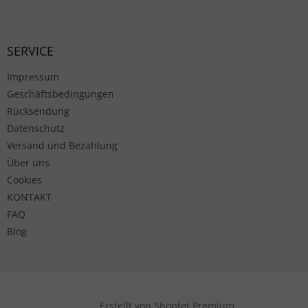
Fußzeile
SERVICE
Impressum
Geschäftsbedingungen
Rücksendung
Datenschutz
Versand und Bezahlung
Über uns
Cookies
KONTAKT
FAQ
Blog
Erstellt von Shoptet Premium