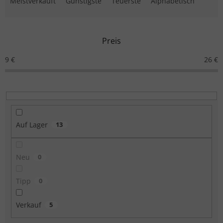
Meistverkauft
Günstigste
Teuerste
Alphabetisch
Preis
9
€
26
€
Auf Lager
13
Neu
0
Tipp
0
Verkauf
5