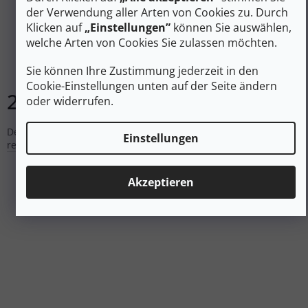
der Verwendung aller Arten von Cookies zu. Durch
TATONKA COMPRESSION SACK 18 l schwarz - schwarz
Klicken auf
„Einstellungen”
können Sie auswählen,
welche Arten von Cookies Sie zulassen möchten.
Auf Lager
Sie können Ihre Zustimmung jederzeit in den
Cookie-Einstellungen unten auf der Seite ändern
20 €
In den Warenkorb
oder widerrufen.
Der leichte 18-Liter-Kompressionskleidersack von Tatonka aus
Einstellungen
recyceltem Polyester.
Akzeptieren