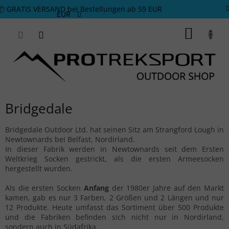
Zum Inhalt springen
📦 GRATIS VERSAND bei Bestellungen ab 59 EUR
EUR
WARE
Bridgedale
Bridgedale Outdoor Ltd. hat seinen Sitz am Strangford Lough in
Newtownards bei Belfast, Nordirland.
In dieser Fabrik werden in Newtownards seit dem Ersten
Weltkrieg Socken gestrickt, als die ersten Armeesocken
hergestellt wurden.
Als die ersten Socken
Anfang
der 1980er Jahre auf den Markt
kamen, gab es nur 3 Farben, 2 Größen und 2 Längen und nur
12 Produkte. Heute umfasst das Sortiment über 500 Produkte
und die Fabriken befinden sich nicht nur in Nordirland,
sondern auch in Südafrika.