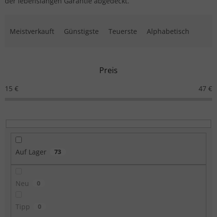
der lebenslangen Garantie abgedeckt.
Produktsortierung
Meistverkauft
Günstigste
Teuerste
Alphabetisch
Preis
15
€
47
€
Auf Lager
73
Neu
0
Tipp
0