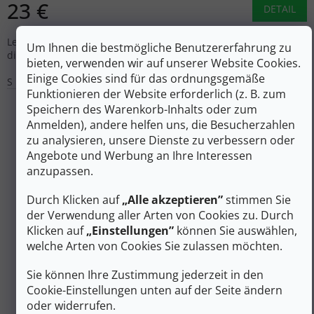
23 €
DETAIL
Leichte Trekkingsocken für wärmeres Wetter. Entworfen, um
Um Ihnen die bestmögliche Benutzererfahrung zu
die Füße unter allen Bedingungen trocken zu halten.
bieten, verwenden wir auf unserer Website Cookies.
Einige Cookies sind für das ordnungsgemäße
S
M
L
XL
Funktionieren der Website erforderlich (z. B. zum
Speichern des Warenkorb-Inhalts oder zum
Anmelden), andere helfen uns, die Besucherzahlen
zu analysieren, unsere Dienste zu verbessern oder
Angebote und Werbung an Ihre Interessen
anzupassen.
Durch Klicken auf
„Alle akzeptieren”
stimmen Sie
der Verwendung aller Arten von Cookies zu. Durch
Klicken auf
„Einstellungen”
können Sie auswählen,
welche Arten von Cookies Sie zulassen möchten.
Sie können Ihre Zustimmung jederzeit in den
17 €
–5 %
Cookie-Einstellungen unten auf der Seite ändern
oder widerrufen.