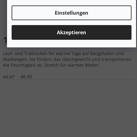
BRIDGEDALE Herren TRAIL RUN ULTRALIGHT T2
COOLMAX SPORT 3/4 CREW navy Socken - blau
Einstellungen
Auf Lager
Akzeptieren
16 €
DETAIL
Lauf- und Trailsocken für warme Tage auf Bergpfaden und
Waldwegen. Sie fördern das Gleichgewicht und transportieren
die Feuchtigkeit ab. Stretch für warmes Wetter.
44-47
48-50