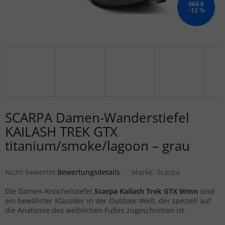
262 €
–12 %
SCARPA Damen-Wanderstiefel
KAILASH TREK GTX
titanium/smoke/lagoon – grau
Die durchschnittliche Produktbewertung ist 0,0 von 5 Sternen.
Nicht bewertet
Bewertungsdetails
Marke:
Scarpa
Die Damen-Knöchelstiefel
Scarpa Kailash Trek GTX Wmn
sind
ein bewährter Klassiker in der Outdoor-Welt, der speziell auf
die Anatomie des weiblichen Fußes zugeschnitten ist.