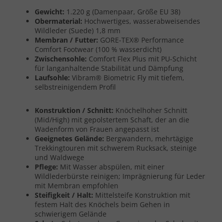
Gewicht:
1.220 g (Damenpaar, Größe EU 38)
Obermaterial:
Hochwertiges, wasserabweisendes
Wildleder (Suede) 1,8 mm
Membran / Futter:
GORE-TEX® Performance
Comfort Footwear (100 % wasserdicht)
Zwischensohle:
Comfort Flex Plus mit PU-Schicht
für langanhaltende Stabilität und Dämpfung
Laufsohle:
Vibram® Biometric Fly mit tiefem,
selbstreinigendem Profil
Konstruktion / Schnitt:
Knöchelhoher Schnitt
(Mid/High) mit gepolstertem Schaft, der an die
Wadenform von Frauen angepasst ist
Geeignetes Gelände:
Bergwandern, mehrtägige
Trekkingtouren mit schwerem Rucksack, steinige
und Waldwege
Pflege:
Mit Wasser abspülen, mit einer
Wildlederbürste reinigen; Imprägnierung für Leder
mit Membran empfohlen
Steifigkeit / Halt:
Mittelsteife Konstruktion mit
festem Halt des Knöchels beim Gehen in
schwierigem Gelände