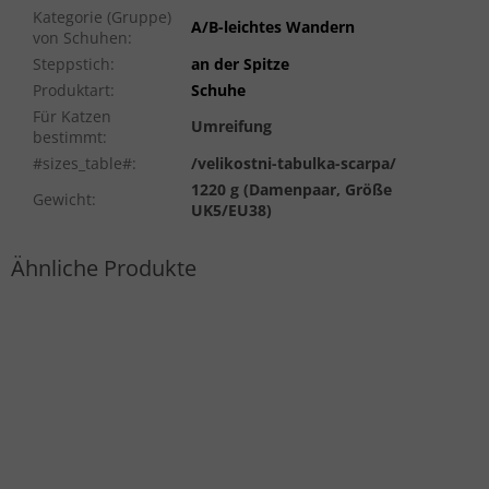
Kategorie (Gruppe)
A/B-leichtes Wandern
von Schuhen
:
Steppstich
:
an der Spitze
Produktart
:
Schuhe
Für Katzen
Umreifung
bestimmt
:
#sizes_table#
:
/velikostni-tabulka-scarpa/
1220 g (Damenpaar, Größe
Gewicht
:
UK5/EU38)