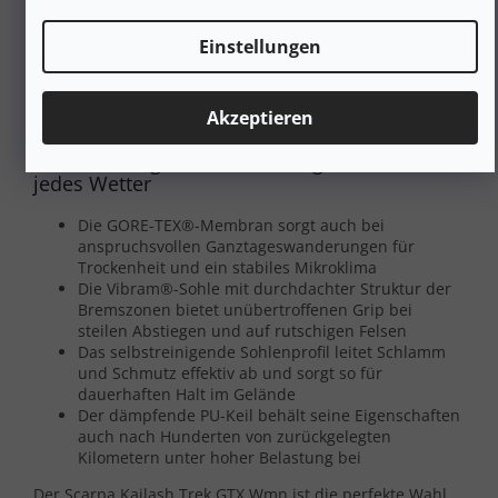
die hochwertige Sohle **Vibram® Biometric Fly**. In
Kombination mit der Polyurethan-Zwischensohle (PU)
Einstellungen
absorbiert sie harte Stöße hervorragend, dämpft
Vibrationen ausgezeichnet und garantiert perfekte
Torsionsstabilität – was Sie besonders beim Wandern mit
Akzeptieren
schwerem Rucksack zu schätzen wissen werden.
Sichere und gefederte Trekkingschuhe für
jedes Wetter
Die GORE-TEX®-Membran sorgt auch bei
anspruchsvollen Ganztageswanderungen für
Trockenheit und ein stabiles Mikroklima
Die Vibram®-Sohle mit durchdachter Struktur der
Bremszonen bietet unübertroffenen Grip bei
steilen Abstiegen und auf rutschigen Felsen
Das selbstreinigende Sohlenprofil leitet Schlamm
und Schmutz effektiv ab und sorgt so für
dauerhaften Halt im Gelände
Der dämpfende PU-Keil behält seine Eigenschaften
auch nach Hunderten von zurückgelegten
Kilometern unter hoher Belastung bei
Der Scarpa Kailash Trek GTX Wmn ist die perfekte Wahl