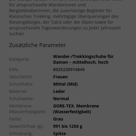
für anspruchsvolle Wanderinnen und
Bergliebhaberinnen, die zuverlässige Begleiter für
klassisches Trekking, mehrtägige Überquerungen des
Riesengebirges, der Tatra oder der Alpen sowie für
anspruchsvolle Tageswanderungen zu jeder Jahreszeit
suchen.
Zusätzliche Parameter
Wander-/Trekkingschuhe für
Kategorie
:
Damen – mittelhoch, hoch
EAN
:
8025228914849
Geschlecht
:
Frauen
Schuhhöhe
:
Mittel (Mid)
Material
:
Leder
Schuhweite
:
Normal
Membrane
GORE-TEX
,
Membrane
(Wasserfestigkeit)
:
(Wasserfestigkeit)
Farbe
:
Grau
Gewicht/Paar (g)
:
991 bis 1250 g
Schnürung
:
Spitze