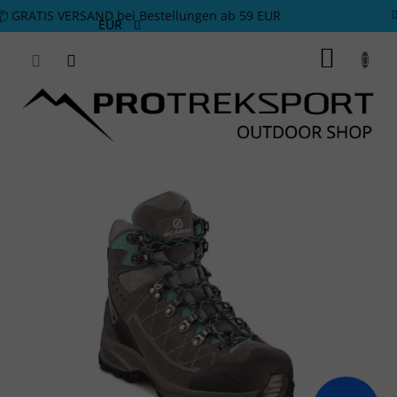
Zum Inhalt springen
📦 GRATIS VERSAND bei Bestellungen ab 59 EUR
EUR
WARE