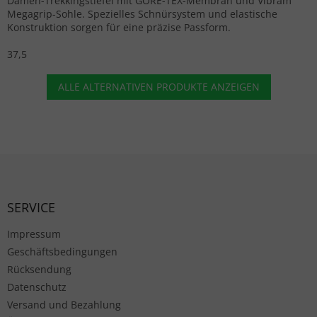
Damen-Trekkingstiefel mit GORE-TEX-Membran und Vibram
Megagrip-Sohle. Spezielles Schnürsystem und elastische
Konstruktion sorgen für eine präzise Passform.
37,5
ALLE ALTERNATIVEN PRODUKTE ANZEIGEN
Fußzeile
SERVICE
Impressum
Geschäftsbedingungen
Rücksendung
Datenschutz
Versand und Bezahlung