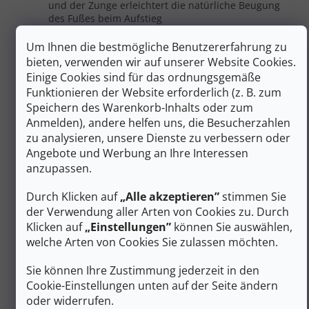
und der Zunge erleichtert die natürliche Beugung
des Fußes beim Aufstieg
Der verstärkte Gummischutz an der Schuhspitze
schützt die Zehen und das Leder zuverlässig vor
Um Ihnen die bestmögliche Benutzererfahrung zu
scharfen Steinen und Geröll
bieten, verwenden wir auf unserer Website Cookies.
Lange Lebensdauer des Leders bei richtiger Pflege
Einige Cookies sind für das ordnungsgemäße
und regelmäßiger Imprägnierung
Funktionieren der Website erforderlich (z. B. zum
Speichern des Warenkorb-Inhalts oder zum
Dank dieser ausgewogenen Konstruktion erhalten Sie
Wanderschuhe, die zwar kompromisslosen Halt wie
Anmelden), andere helfen uns, die Besucherzahlen
schwere Expeditionsschuhe bieten, aber dennoch eine
zu analysieren, unsere Dienste zu verbessern oder
überraschende Flexibilität und Leichtigkeit bewahren,
Angebote und Werbung an Ihre Interessen
um Kilometer für Kilometer bequem zu gehen.
anzupassen.
100 % wasserdichte GORE-TEX®-
Durch Klicken auf
„Alle akzeptieren”
stimmen Sie
Membran und stabile Vibram®-Sohle
der Verwendung aller Arten von Cookies zu. Durch
Klicken auf
„Einstellungen”
können Sie auswählen,
Für absoluten Schutz vor den Launen des Bergwetters
sorgt die fortschrittliche Klimamembran **GORE-TEX®
welche Arten von Cookies Sie zulassen möchten.
Performance Comfort**. Diese hält Wasser in Form von
starkem Regen, schmelzendem Schnee oder Morgentau
Sie können Ihre Zustimmung jederzeit in den
zuverlässig ab und leitet gleichzeitig Körperfeuchtigkeit
Cookie-Einstellungen unten auf der Seite ändern
und Schweiß vom Fuß nach außen aus dem Schuh ab.
oder widerrufen.
Maximale Sicherheit auf jedem Untergrund gewährleistet