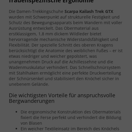
frauenspezifische Ergonomie
Die Damen-Trekkingschuhe
Scarpa Kailash Trek GTX
wurden mit Schwerpunkt auf strukturelle Festigkeit und
Schutz des Bewegungsapparats beim Wandern mit voller
Ausrüstung entwickelt. Das Obermaterial aus
erstklassigem, 1,8 mm dickem Wildleder bietet
hervorragende mechanische Widerstandsfähigkeit und
Flexibilität. Der spezielle Schnitt des oberen Kragens
berücksichtigt die Anatomie des weiblichen Fußes – er ist
etwas niedriger und weicher gepolstert, was
unangenehmen Druck auf die Achillessehne und die
Wadenmuskulatur verhindert. Das Schnellschnürsystem
mit Stahlhaken ermöglicht eine perfekte Druckverteilung
der Schnürsenkel und stabilisiert den Knöchel sicher in
unebenem Gelände.
Die wichtigsten Vorteile für anspruchsvolle
Bergwanderungen
Die ergonomische Konstruktion des Obermaterials
fixiert die Ferse perfekt und verhindert die Bildung
von Blasen
Ein weicher Textileinsatz im Bereich des Knöchels