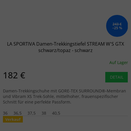
243 €
–25 %
LA SPORTIVA Damen-Trekkingstiefel STREAM W'S GTX
schwarz/topaz - schwarz
Auf Lager
182 €
DETAIL
Damen-Trekkingschuhe mit GORE-TEX SURROUND®-Membran
und Vibram XS Trek-Sohle, mittelhoher, frauenspezifischer
Schnitt für eine perfekte Passform.
36
36,5
37,5
38
40,5
Verkauf