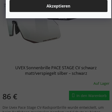
Akzeptieren
UVEX Sonnenbrille PACE STAGE CV schwarz
matt/verspiegelt silber – schwarz
Auf Lager
86 €
In den Warenkorb
Die Uvex Pace Stage CV-Radsportbrille wurde entwickelt, um