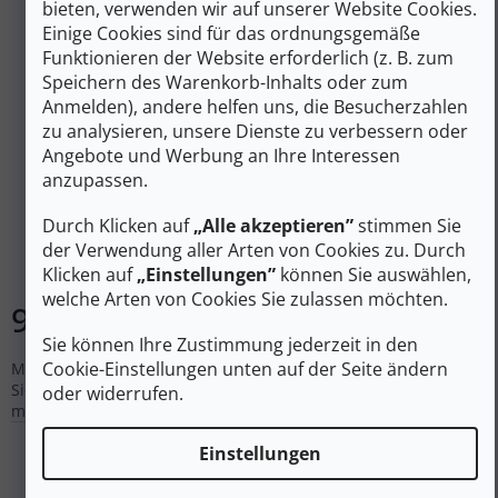
bieten, verwenden wir auf unserer Website Cookies.
Einige Cookies sind für das ordnungsgemäße
Funktionieren der Website erforderlich (z. B. zum
Speichern des Warenkorb-Inhalts oder zum
Anmelden), andere helfen uns, die Besucherzahlen
zu analysieren, unsere Dienste zu verbessern oder
Angebote und Werbung an Ihre Interessen
anzupassen.
UVEX Sonnenbrille SKYRYSE V black matt/litemirror
silver – schwarz
Durch Klicken auf
„Alle akzeptieren”
stimmen Sie
der Verwendung aller Arten von Cookies zu. Durch
Auf Lager
Klicken auf
„Einstellungen”
können Sie auswählen,
welche Arten von Cookies Sie zulassen möchten.
99 €
In den Warenkorb
Sie können Ihre Zustimmung jederzeit in den
Cookie-Einstellungen unten auf der Seite ändern
Mit der Uvex Skyryse V-Brille genießen Sie Freiheit und klare
Sicht bei jedem Wetter. Diese leichte Sportbrille vereint
oder widerrufen.
modernes Design mit maximaler Funktionalität.
Einstellungen