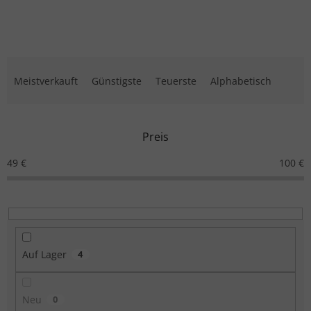
Produktsortierung
Meistverkauft
Günstigste
Teuerste
Alphabetisch
Preis
49
€
100
€
Auf Lager
4
Neu
0