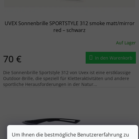
UVEX Sonnenbrille SPORTSTYLE 312 smoke matt/mirror
red – schwarz
Auf Lager
70 €
In den Warenkorb
Die Sonnenbrille Sportstyle 312 von Uvex ist eine erstklassige
Outdoor-Brille, die speziell für Kletteraktivitäten und andere
sportliche Herausforderungen in der Natur...
Um Ihnen die bestmögliche Benutzererfahrung zu