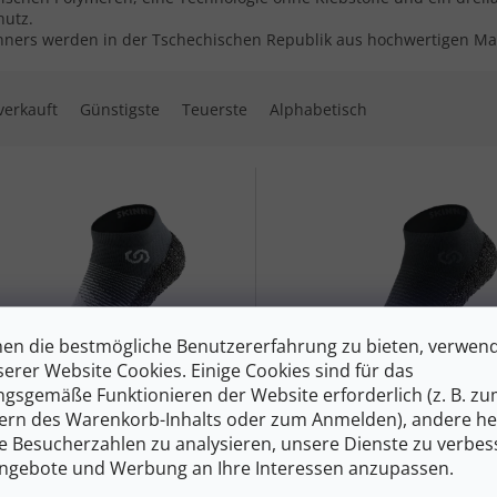
hutz.
nners werden in der Tschechischen Republik aus hochwertigen Mater
ktsortierung
verkauft
Günstigste
Teuerste
Alphabetisch
 der Produkte
en die bestmögliche Benutzererfahrung zu bieten, verwen
62 €
–33 %
serer Website Cookies. Einige Cookies sind für das
gsgemäße Funktionieren der Website erforderlich (z. B. z
ern des Warenkorb-Inhalts oder zum Anmelden), andere he
NERS COMFORT 2.0 Stein -
SKINNERS COMFORT 2.0
ie Besucherzahlen zu analysieren, unsere Dienste zu verbes
anthrazitfarbene Sockenstie
ngebote und Werbung an Ihre Interessen anzupassen.
schwarz
Auf Lager
A