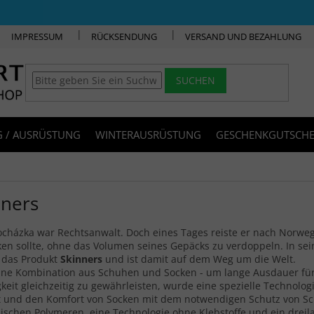
IMPRESSUM
RÜCKSENDUNG
VERSAND UND BEZAHLUNG
SUCHEN
 / AUSRÜSTUNG
WINTERAUSRÜSTUNG
GESCHENKGUTSCHE
nners
ocházka war Rechtsanwalt. Doch eines Tages reiste er nach Norweg
en sollte, ohne das Volumen seines Gepäcks zu verdoppeln. In se
 das Produkt
Skinners
und ist damit auf dem Weg um die Welt.
eine Kombination aus Schuhen und Socken - um lange Ausdauer für 
gkeit gleichzeitig zu gewährleisten, wurde eine spezielle Technolog
it und den Komfort von Socken mit dem notwendigen Schutz von Sc
schen Polymeren, eine Technologie ohne Klebstoffe und ein dreila