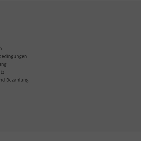
m
sbedingungen
ung
tz
nd Bezahlung