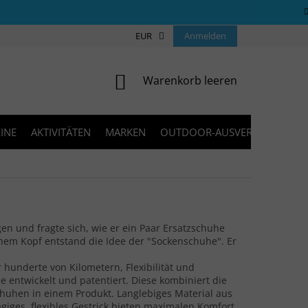
ÜBER UNS
COOKIES
EUR
KONTAKT
Anmelden
FAQ
BLOG
WARENKORB
Warenkorb leeren
INE
AKTIVITÄTEN
MARKEN
OUTDOOR-AUSVERKAUF
en und fragte sich, wie er ein Paar Ersatzschuhe
inem Kopf entstand die Idee der "Sockenschuhe". Er
hunderte von Kilometern, Flexibilität und
ie entwickelt und patentiert. Diese kombiniert die
huhen in einem Produkt. Langlebiges Material aus
giges, flexibles Gestrick bieten maximalen Komfort