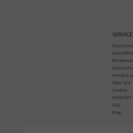
Fußzeile
SERVICE
Impressu
Geschäft
Rücksend
Datenschu
Versand u
Über uns
Cookies
KONTAKT
FAQ
Blog