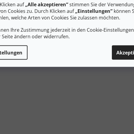
Klicken auf
„Alle akzeptieren”
stimmen Sie der Verwendung
 €
41 €
von Cookies zu. Durch Klicken auf
„Einstellungen”
können S
DETAIL
D
len, welche Arten von Cookies Sie zulassen möchten.
kinners Comfort 2.0 Socken und
Barfuß-Sockenstiefel mit 3 mm
nnen Ihre Zustimmung jederzeit in den Cookie-Einstellunge
e sind die ideale Kombination
Reibungssohle für natürliche
r Seite ändern oder widerrufen.
ocken und Schuhen. Man kann
Bewegung. Dreilagiges Stretch
s vollwertigen Schuh auf Reisen,
Material bietet Atmungsaktivit
 Stadt, aber auch im...
Flexibilität bei nur 160 g.
tellungen
Akzept
47-48
Steuerel