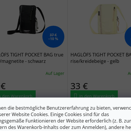
37 €
–10 %
ÖFS TIGHT POCKET BAG true
HAGLÖFS TIGHT POCKET BA
/magnetite - schwarz
rise/kreidebeige - gelb
Auf Lager
A
 €
33 €
n den Warenkorb
In den Warenkorb
en die bestmögliche Benutzererfahrung zu bieten, verwen
 robuste Taschentasche eignet
Diese robuste Taschentasche 
serer Website Cookies. Einige Cookies sind für das
für Reisen und Alltagsabenteuer.
sich für Reisen und Alltagsabe
gsgemäße Funktionieren der Website erforderlich (z. B. z
t ein schlankes, leicht zu
Sie hat ein schlankes, leicht zu
ndes Design und mehrere kleine
tragendes Design und mehrere
ern des Warenkorb-Inhalts oder zum Anmelden), andere he