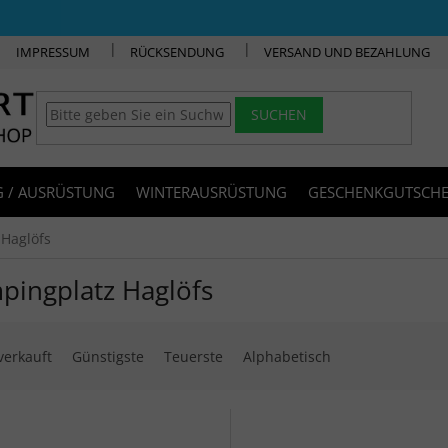
IMPRESSUM
RÜCKSENDUNG
VERSAND UND BEZAHLUNG
SUCHEN
 / AUSRÜSTUNG
WINTERAUSRÜSTUNG
GESCHENKGUTSCHE
Haglöfs
pingplatz Haglöfs
ktsortierung
verkauft
Günstigste
Teuerste
Alphabetisch
 der Produkte