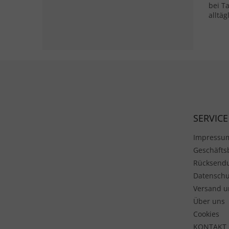
bei T
alltä
griff
bietet.
Fußzeile
SERVICE
Impressu
Geschäft
Rücksend
Datenschu
Versand u
Über uns
Cookies
KONTAKT