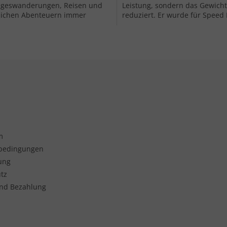
ageswanderungen, Reisen und
Leistung, sondern das Gewicht
glichen Abenteuern immer
reduziert. Er wurde für Speed 
bereit. Der abnehmbare Gurt
und Rennen entwickelt, hat ei
..
kuschelige...
Steuerel
m
sbedingungen
ung
tz
nd Bezahlung