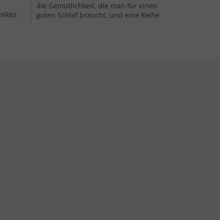
die Gemütlichkeit, die man für einen
Hikes
guten Schlaf braucht, und eine Reihe
ne
von Funktionen, die das Tragen...
emente der Liste