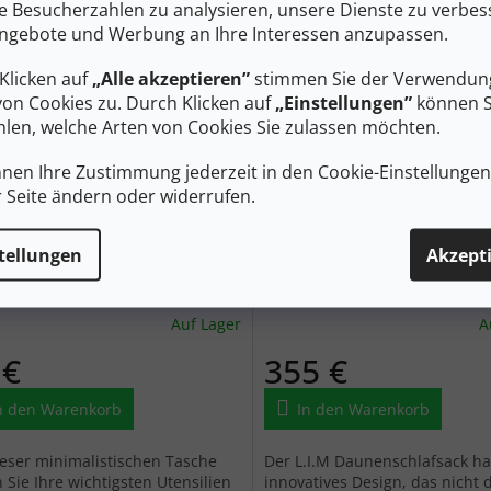
en und Griffe zum
Taschen und Griffe zum
ie Besucherzahlen zu analysieren, unsere Dienste zu verbes
sieren...
Organisieren...
ngebote und Werbung an Ihre Interessen anzupassen.
Klicken auf
„Alle akzeptieren”
stimmen Sie der Verwendung
von Cookies zu. Durch Klicken auf
„Einstellungen”
können S
len, welche Arten von Cookies Sie zulassen möchten.
nnen Ihre Zustimmung jederzeit in den Cookie-Einstellunge
35 €
r Seite ändern oder widerrufen.
–11 %
ÖFS FLAT ACCESSOIRES BAG
HAGLÖFS Schlafsack L.I.M
tellungen
Akzept
na pink - pink
195 magnetite/flame orang
schwarz
Auf Lager
A
 €
355 €
n den Warenkorb
In den Warenkorb
ieser minimalistischen Tasche
Der L.I.M Daunenschlafsack ha
 Sie Ihre wichtigsten Utensilien
innovatives Design, das nicht 