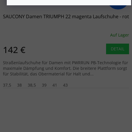
–29 %
SAUCONY Damen TRIUMPH 22 magenta Laufschuhe - rot
Auf Lager
142 €
DETAIL
Straßenlaufschuhe für Damen mit PWRRUN PB-Technologie für
maximale Dämpfung und Komfort. Die breitere Plattform sorgt
für Stabilität, das Obermaterial für Halt und...
37,5
38
38,5
39
41
43