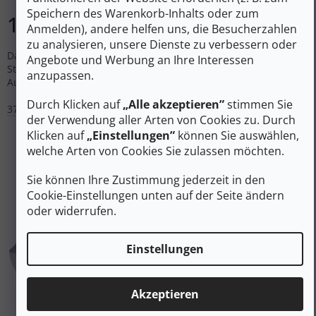
Speichern des Warenkorb-Inhalts oder zum
124 €
DETAIL
Anmelden), andere helfen uns, die Besucherzahlen
zu analysieren, unsere Dienste zu verbessern oder
Damen-Laufschuhe mit PWRRUN+ Technologie für Trail und
Angebote und Werbung an Ihre Interessen
Straße. Ausgewogene 8,0 mm Sprengung, PWRTRAC-
anzupassen.
Außensohle mit 3,5 mm Stollen und Felsplatte für Fußschutz.
Durch Klicken auf
„Alle akzeptieren”
stimmen Sie
37,5
38
38,5
39
41
der Verwendung aller Arten von Cookies zu. Durch
Klicken auf
„Einstellungen”
können Sie auswählen,
welche Arten von Cookies Sie zulassen möchten.
Sie können Ihre Zustimmung jederzeit in den
Cookie-Einstellungen unten auf der Seite ändern
oder widerrufen.
Einstellungen
Akzeptieren
202 €