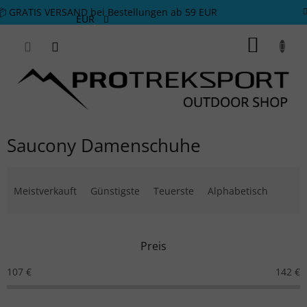
Zum Inhalt springen
📦 GRATIS VERSAND bei Bestellungen ab 59 EUR
EUR
WARE
Saucony Damenschuhe
Produktsortierung
Meistverkauft
Günstigste
Teuerste
Alphabetisch
Preis
107
€
142
€