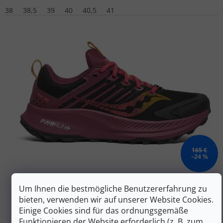
38
38,5
39
40
40,5
41
165 €
–24 %
SAUCONY Women's RIDE TR2 schwarz noir/terra
Um Ihnen die bestmögliche Benutzererfahrung zu
Laufschuhe - schwarz
bieten, verwenden wir auf unserer Website Cookies.
Einige Cookies sind für das ordnungsgemäße
Auf Lager
Funktionieren der Website erforderlich (z. B. zum