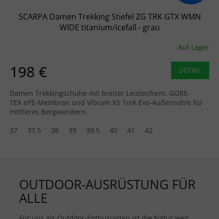
SCARPA Damen Trekking Stiefel ZG TRK GTX WMN
WIDE titanium/icefall - grau
Auf Lager
198 €
DETAIL
Damen Trekkingschuhe mit breiter Leistenform, GORE-
TEX ePE-Membran und Vibram XS Trek Evo-Außensohle für
mittleres Bergwandern.
37
37,5
38
39
39,5
40
41
42
OUTDOOR-AUSRÜSTUNG FÜR
ALLE
Für uns als Outdoor-Enthusiasten ist die Natur weit