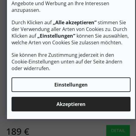
Angebote und Werbung an Ihre Interessen
anzupassen.
Durch Klicken auf
„Alle akzeptieren”
stimmen Sie
der Verwendung aller Arten von Cookies zu. Durch
Klicken auf
„Einstellungen”
können Sie auswählen,
welche Arten von Cookies Sie zulassen möchten.
Sie können Ihre Zustimmung jederzeit in den
Cookie-Einstellungen unten auf der Seite ändern
oder widerrufen.
223 €
–15 %
Einstellungen
SCARPA Damen-Trekkingstiefel TERRA GTX WMN
braun - braun
Akzeptieren
Auf Lager
189 €
DETAIL