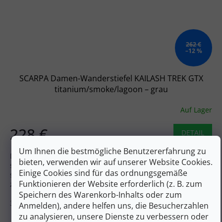
262 €
–12 %
SCARPA Damen-Wanderstiefel KAILASH TREK GTX
titanium/smoke/lagoon – grau
Auf Lager
228 €
DETAIL
Um Ihnen die bestmögliche Benutzererfahrung zu
Die Damen-Knöchelstiefel Scarpa Kailash Trek GTX Wmn
bieten, verwenden wir auf unserer Website Cookies.
sind ein bewährter Klassiker in der Outdoor-Welt, der
Einige Cookies sind für das ordnungsgemäße
speziell auf die Anatomie des weiblichen Fußes
Funktionieren der Website erforderlich (z. B. zum
zugeschnitten ist.
Speichern des Warenkorb-Inhalts oder zum
37
37,5
38
38,5
39,5
40
40,5
41
Anmelden), andere helfen uns, die Besucherzahlen
zu analysieren, unsere Dienste zu verbessern oder