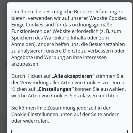
Wir bereiten Ihre Produkte noch vor.
Um Ihnen die bestmögliche Benutzererfahrung zu
bieten, verwenden wir auf unserer Website Cookies.
Einige Cookies sind für das ordnungsgemäße
Funktionieren der Website erforderlich (z. B. zum
Speichern des Warenkorb-Inhalts oder zum
Anmelden), andere helfen uns, die Besucherzahlen
zu analysieren, unsere Dienste zu verbessern oder
Angebote und Werbung an Ihre Interessen
anzupassen.
Sie können sich aber auch andere Kategorien
ansehen.
Durch Klicken auf
„Alle akzeptieren”
stimmen Sie
der Verwendung aller Arten von Cookies zu. Durch
Klicken auf
„Einstellungen”
können Sie auswählen,
EINKAUF FORTSETZEN
welche Arten von Cookies Sie zulassen möchten.
Sie können Ihre Zustimmung jederzeit in den
Cookie-Einstellungen unten auf der Seite ändern
Fußzeile
oder widerrufen.