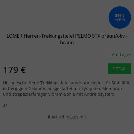
289 €
–38 %
LOMER Herren-Trekkingstiefel PELMO STX braun/oliv -
braun
Auf Lager
179 €
DETAIL
Hochgeschnittene Trekkingstiefel aus Nubukleder für Stabilität
in bergigem Gelände, ausgestattet mit Sympatex-Membran
und strapazierfähiger Vibram-Sohle mit Antireibsystem.
41
8
Artikel insgesamt
Steuerelemente der Liste