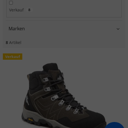
Verkauf
8
Marken
8
Artikel
Liste der Produkte
Verkauf