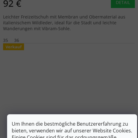
92 €
DETAIL
Leichter Freizeitschuh mit Membran und Obermaterial aus
italienischem Wildleder, ideal für die Stadt und leichte
Wanderungen mit Vibram-Sohle.
35
36
Verkauf
Um Ihnen die bestmögliche Benutzererfahrung zu
136 €
bieten, verwenden wir auf unserer Website Cookies.
–38 %
Einige Cookies sind für das ordnungsgemäße