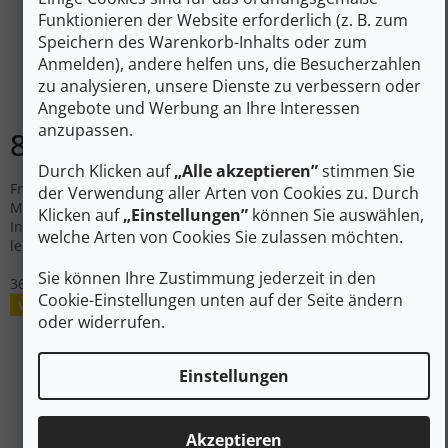
Funktionieren der Website erforderlich (z. B. zum
LOMER Damen Freizeitschuhe MAIPOS SUEDE MTX
Speichern des Warenkorb-Inhalts oder zum
erd/hell - beige
Anmelden), andere helfen uns, die Besucherzahlen
zu analysieren, unsere Dienste zu verbessern oder
Auf Lager
Angebote und Werbung an Ihre Interessen
anzupassen.
84 €
DETAIL
Durch Klicken auf
„Alle akzeptieren”
stimmen Sie
Freizeitschuhe aus hochwertigem Veloursleder mit Mer-Tex-
der Verwendung aller Arten von Cookies zu. Durch
Membran und Vibram-Sohle. Die anatomisch geformte
Klicken auf
„Einstellungen”
können Sie auswählen,
Innensohle sorgt für Komfort bei Stadtspaziergängen und
welche Arten von Cookies Sie zulassen möchten.
leichten...
Sie können Ihre Zustimmung jederzeit in den
36
37
Cookie-Einstellungen unten auf der Seite ändern
Verkauf
oder widerrufen.
Einstellungen
Akzeptieren