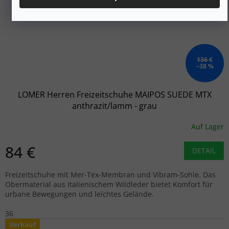
136 €
–38 %
LOMER Herren Freizeitschuhe MAIPOS SUEDE MTX
anthrazit/lamm - grau
Auf Lager
84 €
DETAIL
Freizeitschuhe mit Mer-Tex-Membran und Vibram-Sohle. Das
Obermaterial aus italienischem Wildleder bietet Komfort für
urbane Bewegungen und leichtes Gelände.
36
Verkauf