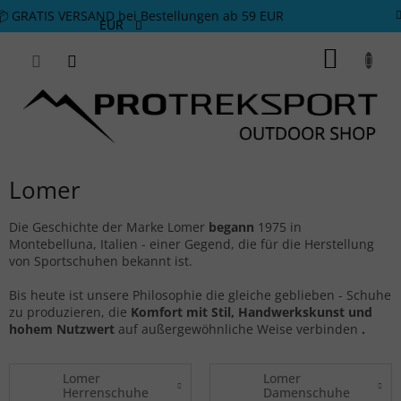
Zum Inhalt springen
📦 GRATIS VERSAND bei Bestellungen ab 59 EUR
EUR
WARE
Lomer
Die Geschichte der Marke Lomer
begann
1975 in
Montebelluna, Italien - einer Gegend, die für die Herstellung
von Sportschuhen bekannt ist.
Bis heute ist unsere Philosophie die gleiche geblieben - Schuhe
zu produzieren, die
Komfort mit Stil, Handwerkskunst und
hohem Nutzwert
auf außergewöhnliche Weise verbinden
.
Lomer
Lomer
Herrenschuhe
Damenschuhe