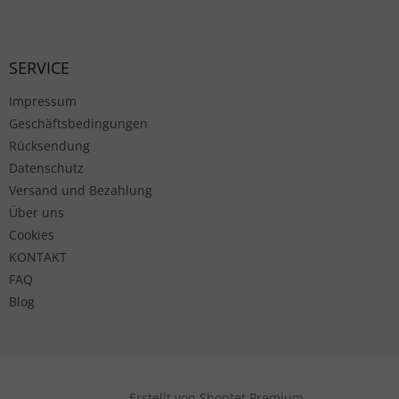
Fußzeile
SERVICE
Impressum
Geschäftsbedingungen
Rücksendung
Datenschutz
Versand und Bezahlung
Über uns
Cookies
KONTAKT
FAQ
Blog
Erstellt von Shoptet Premium