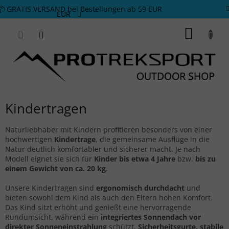
Zum Inhalt springen
📦 GRATIS VERSAND bei Bestellungen ab 59 EUR
EUR
WARE
Kindertragen
Naturliebhaber mit Kindern profitieren besonders von einer
hochwertigen
Kindertrage
, die gemeinsame Ausflüge in die
Natur deutlich komfortabler und sicherer macht. Je nach
Modell eignet sie sich für
Kinder bis etwa 4 Jahre
bzw.
bis zu
einem Gewicht von ca. 20 kg
.
Unsere Kindertragen sind
ergonomisch durchdacht
und
bieten sowohl dem Kind als auch den Eltern hohen Komfort.
Das Kind sitzt erhöht und genießt eine hervorragende
Rundumsicht, während ein
integriertes Sonnendach vor
direkter Sonneneinstrahlung
schützt.
Sicherheitsgurte, stabile