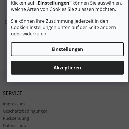
Klicken auf
„Einstellungen”
können Sie auswählen,
welche Arten von Cookies Sie zulassen möchten.
Sie können sich aber auch andere Kategorien
Sie können Ihre Zustimmung jederzeit in den
Cookie-Einstellungen unten auf der Seite ändern
ansehen.
oder widerrufen.
Einstellungen
EINKAUF FORTSETZEN
Akzeptieren
Fußzeile
SERVICE
Impressum
Geschäftsbedingungen
Rücksendung
Datenschutz