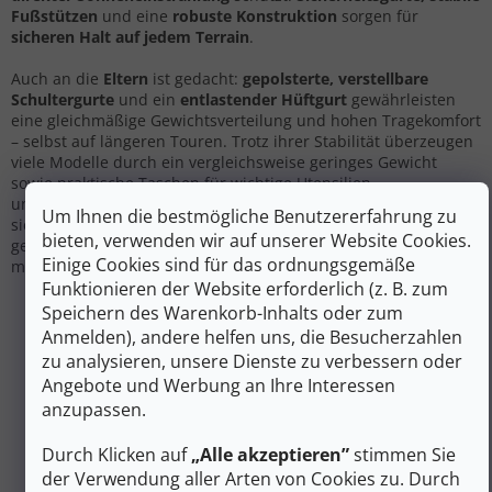
Fußstützen
und eine
robuste Konstruktion
sorgen für
sicheren Halt auf jedem Terrain
.
Auch an die
Eltern
ist gedacht:
gepolsterte, verstellbare
Schultergurte
und ein
entlastender Hüftgurt
gewährleisten
eine gleichmäßige Gewichtsverteilung und hohen Tragekomfort
– selbst auf längeren Touren. Trotz ihrer Stabilität überzeugen
viele Modelle durch ein vergleichsweise geringes Gewicht
sowie praktische Taschen für wichtige Utensilien
unterwegs.
Hochwertige Kindertragen sind so konzipiert, dass
Um Ihnen die bestmögliche Benutzererfahrung zu
sie mit der wachsenden Familie Schritt halten und
bieten, verwenden wir auf unserer Website Cookies.
gemeinsame Abenteuer in der Natur noch angenehmer
Einige Cookies sind für das ordnungsgemäße
machen.
Funktionieren der Website erforderlich (z. B. zum
Speichern des Warenkorb-Inhalts oder zum
Anmelden), andere helfen uns, die Besucherzahlen
zu analysieren, unsere Dienste zu verbessern oder
Wir bereiten Ihre Produkte noch vor.
Angebote und Werbung an Ihre Interessen
anzupassen.
Durch Klicken auf
„Alle akzeptieren”
stimmen Sie
der Verwendung aller Arten von Cookies zu. Durch