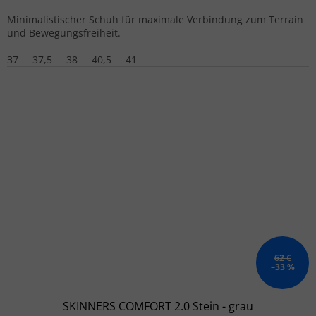
Minimalistischer Schuh für maximale Verbindung zum Terrain
und Bewegungsfreiheit.
37
37,5
38
40,5
41
62 €
–33 %
SKINNERS COMFORT 2.0 Stein - grau