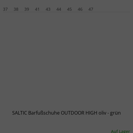
37
38
39
41
43
44
45
46
47
SALTIC Barfußschuhe OUTDOOR HIGH oliv - grün
Auf Lager