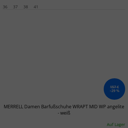
36
37
38
41
157 €
–29 %
MERRELL Damen Barfußschuhe WRAPT MID WP angelite
- weiß
Auf Lager