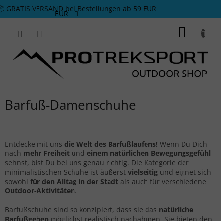
Zum Inhalt springen
📦 GRATIS VERSAND bei Bestellungen ab 59 EUR
EUR
WARE
Barfuß-Damenschuhe
Entdecke mit uns
die Welt des Barfußlaufens!
Wenn Du Dich
nach
mehr Freiheit
und
einem natürlichen Bewegungsgefühl
sehnst, bist Du bei uns genau richtig. Die Kategorie der
minimalistischen Schuhe ist äußerst
vielseitig
und eignet sich
sowohl
für den Alltag in der Stadt
als auch für verschiedene
Outdoor-Aktivitäten
.
Barfußschuhe sind so konzipiert, dass sie das
natürliche
Barfußgehen
möglichst realistisch nachahmen. Sie bieten den