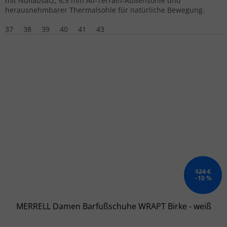
mit Nullabsatz, 6,5 mm All-Terrain-Außensohle und
herausnehmbarer Thermalsohle für natürliche Bewegung.
37
38
39
40
41
43
124 €
–10 %
MERRELL Damen Barfußschuhe WRAPT Birke - weiß