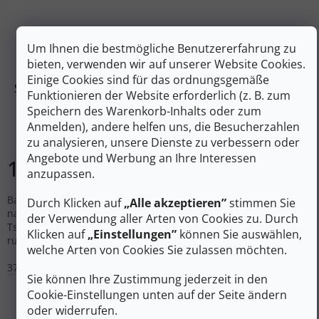
Um Ihnen die bestmögliche Benutzererfahrung zu
bieten, verwenden wir auf unserer Website Cookies.
Einige Cookies sind für das ordnungsgemäße
SALTIC Barfußschuhe OUTDOOR Flach schwarz nappa-
Funktionieren der Website erforderlich (z. B. zum
schwarz
Speichern des Warenkorb-Inhalts oder zum
Anmelden), andere helfen uns, die Besucherzahlen
Auf Lager
zu analysieren, unsere Dienste zu verbessern oder
Angebote und Werbung an Ihre Interessen
157 €
DETAIL
anzupassen.
Barfußschuhe mit breitem Vorfuß und Zero-Drop-Plateau für
Durch Klicken auf
„Alle akzeptieren”
stimmen Sie
natürliche Bewegungsabläufe, handgefertigt in der
der Verwendung aller Arten von Cookies zu. Durch
Tschechischen Republik, mit schützendem Gummibesatz
Klicken auf
„Einstellungen”
können Sie auswählen,
rundum.
welche Arten von Cookies Sie zulassen möchten.
37
38
40
41
42
43
44
45
46
Sie können Ihre Zustimmung jederzeit in den
Cookie-Einstellungen unten auf der Seite ändern
oder widerrufen.