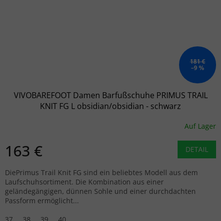
181 €
–9 %
VIVOBAREFOOT Damen Barfußschuhe PRIMUS TRAIL
KNIT FG L obsidian/obsidian - schwarz
Auf Lager
163 €
DETAIL
DiePrimus Trail Knit FG sind ein beliebtes Modell aus dem
Laufschuhsortiment. Die Kombination aus einer
geländegängigen, dünnen Sohle und einer durchdachten
Passform ermöglicht...
37
38
39
40