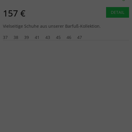
157 €
DETAIL
Vielseitige Schuhe aus unserer Barfuß-Kollektion.
37
38
39
41
43
45
46
47