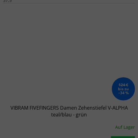
37,5
124 €
bis zu
–34 %
VIBRAM FIVEFINGERS Damen Zehenstiefel V-ALPHA
teal/blau - grün
Auf Lager