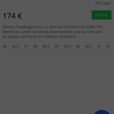
Auf Lager
174 €
DETAIL
Damen-Trekkingschuhe La Sportiva TX5 EVO mit GORE-TEX-
Membran, Leder-Synthetik-Obermaterial und Gummirand
an Spitze und Ferse für mittleres Wandern.
36
36,5
37
38
38,5
39
39,5
40
40,5
41
41,5