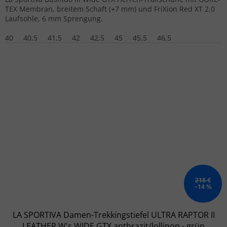
TEX Membran, breitem Schaft (+7 mm) und FriXion Red XT 2.0
Laufsohle, 6 mm Sprengung.
40
40,5
41,5
42
42,5
45
45,5
46,5
218 €
–14 %
LA SPORTIVA Damen-Trekkingstiefel ULTRA RAPTOR II
LEATHER W's WIDE GTX anthrazit/lollipop - grün