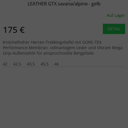
LEATHER GTX savana/alpine - gelb
Auf Lager
175 €
DETAIL
Knöchelhoher Herren-Trekkingstiefel mit GORE-TEX
Performance-Membran, vollnarbigem Leder und Vibram Mega
Grip-Außensohle für anspruchsvolle Bergpfade.
42
42,5
43,5
45,5
46