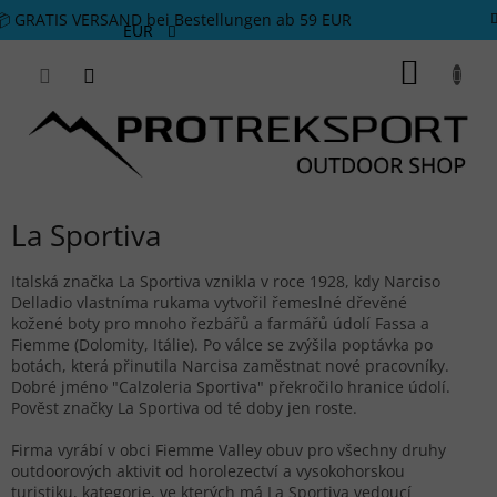
Zum Inhalt springen
📦 GRATIS VERSAND bei Bestellungen ab 59 EUR
EUR
WARE
La Sportiva
Italská značka La Sportiva vznikla v roce 1928, kdy Narciso
Delladio vlastníma rukama vytvořil řemeslné dřevěné
kožené boty pro mnoho řezbářů a farmářů údolí Fassa a
Fiemme (Dolomity, Itálie). Po válce se zvýšila poptávka po
botách, která přinutila Narcisa zaměstnat nové pracovníky.
Dobré jméno "Calzoleria Sportiva" překročilo hranice údolí.
Pověst značky La Sportiva od té doby jen roste.
Firma vyrábí v obci Fiemme Valley obuv pro všechny druhy
outdoorových aktivit od horolezectví a vysokohorskou
turistiku, kategorie, ve kterých má La Sportiva vedoucí