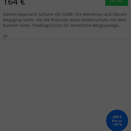
164 €
DETAIL
Damen Approach-Schuhe mit GORE-TEX-Membran und Vibram
Megagrip-Sohle, die die Präzision eines Kletterschuhs mit dem
Komfort eines Trekkingschuhs für technische Bergzustiege...
37
235 €
bis zu
–30 %