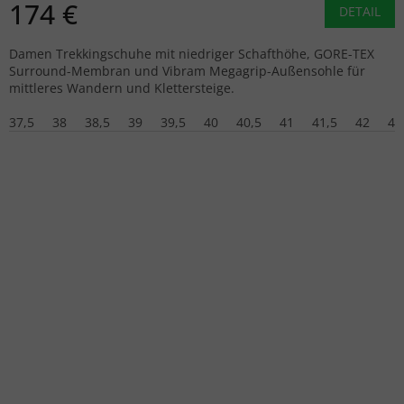
174 €
DETAIL
Damen Trekkingschuhe mit niedriger Schafthöhe, GORE-TEX
Surround-Membran und Vibram Megagrip-Außensohle für
mittleres Wandern und Klettersteige.
37,5
38
38,5
39
39,5
40
40,5
41
41,5
42
42