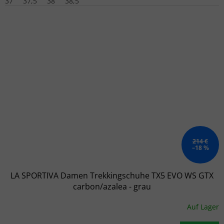
37
37,5
38
38,5
214 €
–18 %
LA SPORTIVA Damen Trekkingschuhe TX5 EVO WS GTX
carbon/azalea - grau
Auf Lager