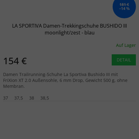
181 €
–14 %
LA SPORTIVA Damen-Trekkingschuhe BUSHIDO III
moonlight/zest - blau
Auf Lager
154 €
DETAIL
Damen Trailrunning-Schuhe La Sportiva Bushido III mit
FriXion XT 2.0 Außensohle, 6 mm Drop, Gewicht 500 g, ohne
Membran.
37
37,5
38
38,5