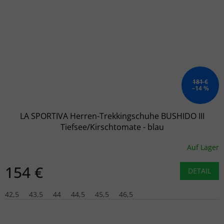
181 €
–14 %
LA SPORTIVA Herren-Trekkingschuhe BUSHIDO III
Tiefsee/Kirschtomate - blau
Auf Lager
154 €
DETAIL
42,5
43,5
44
44,5
45,5
46,5