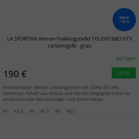
234 €
–18 %
LA SPORTIVA Herren-Trekkingstiefel TX5 EVO MID GTX
carbon/gelb - grau
Auf Lager
190 €
DETAIL
Knöchelhoher Herren-Trekkingstiefel mit GORE-TEX ePE-
Membran, Schaft aus Nubuk und Vibram Megagrip-Sohle für
anspruchsvolle Wanderungen und Klettersteige.
41
42,5
44
45,5
46
48,5