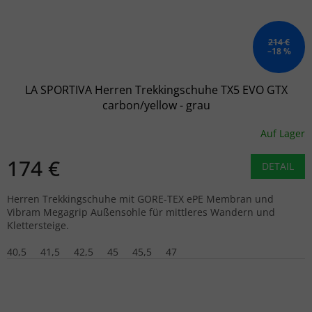
214 €
–18 %
LA SPORTIVA Herren Trekkingschuhe TX5 EVO GTX
carbon/yellow - grau
Auf Lager
174 €
DETAIL
Herren Trekkingschuhe mit GORE-TEX ePE Membran und
Vibram Megagrip Außensohle für mittleres Wandern und
Klettersteige.
40,5
41,5
42,5
45
45,5
47