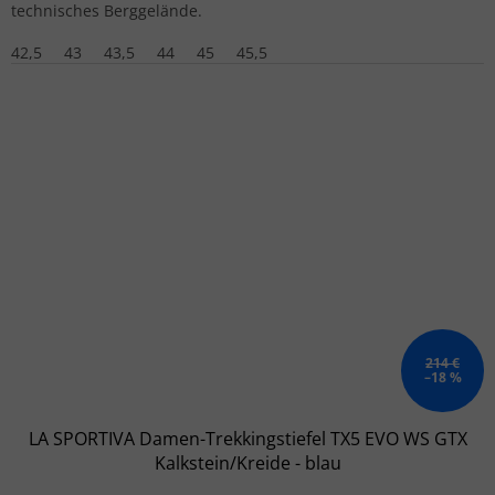
technisches Berggelände.
42,5
43
43,5
44
45
45,5
214 €
–18 %
LA SPORTIVA Damen-Trekkingstiefel TX5 EVO WS GTX
Kalkstein/Kreide - blau