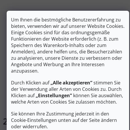
Um Ihnen die bestmögliche Benutzererfahrung zu
bieten, verwenden wir auf unserer Website Cookies.
Einige Cookies sind für das ordnungsgemäße
Funktionieren der Website erforderlich (z. B. zum
Speichern des Warenkorb-Inhalts oder zum
Anmelden), andere helfen uns, die Besucherzahlen
zu analysieren, unsere Dienste zu verbessern oder
Angebote und Werbung an Ihre Interessen
anzupassen.
Durch Klicken auf
„Alle akzeptieren”
stimmen Sie
LA SPORTIVA Trekkingsocken MERINO HIKING SOCKS
der Verwendung aller Arten von Cookies zu. Durch
LIGHTWEIGHT CREW azalea/redwood - rosa
Klicken auf
„Einstellungen”
können Sie auswählen,
welche Arten von Cookies Sie zulassen möchten.
Auf Lager
Sie können Ihre Zustimmung jederzeit in den
26 €
Cookie-Einstellungen unten auf der Seite ändern
DETAIL
oder widerrufen.