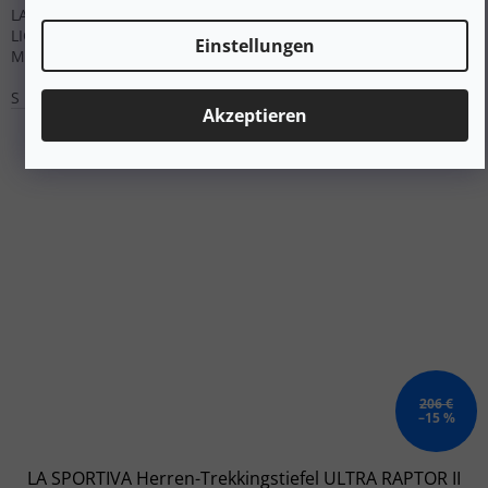
LA SPORTIVA leichte Wandersocken MERINO HIKING SOCKS
LIGHTWEIGHT CREW aus Merinowolle für Tages- und
Einstellungen
Mehrtagestouren.
S
M
L
XL
XXL
Akzeptieren
206 €
–15 %
LA SPORTIVA Herren-Trekkingstiefel ULTRA RAPTOR II