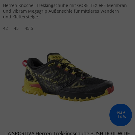
Herren Knöchel-Trekkingschuhe mit GORE-TEX ePE Membran
und Vibram Megagrip Außensohle für mittleres Wandern
und Klettersteige.
42
45
45,5
194 €
–14 %
LA SPORTIVA Herren-Trekkingschuhe BUSHIDO III WIDE