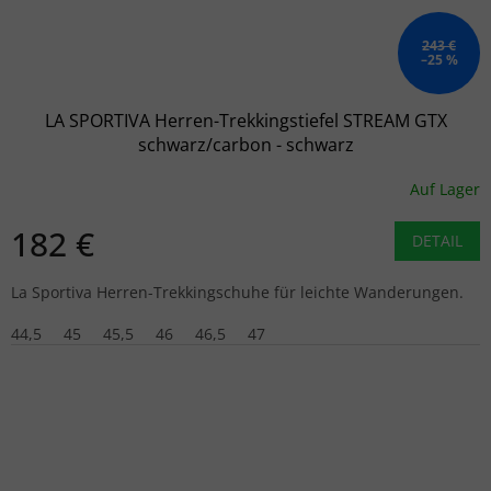
243 €
–25 %
LA SPORTIVA Herren-Trekkingstiefel STREAM GTX
schwarz/carbon - schwarz
Auf Lager
182 €
DETAIL
La Sportiva Herren-Trekkingschuhe für leichte Wanderungen.
44,5
45
45,5
46
46,5
47