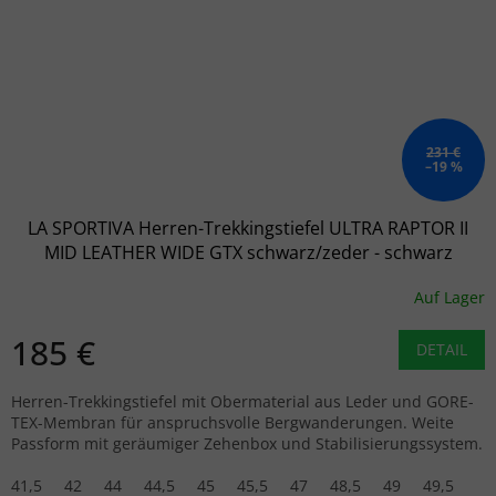
231 €
–19 %
LA SPORTIVA Herren-Trekkingstiefel ULTRA RAPTOR II
MID LEATHER WIDE GTX schwarz/zeder - schwarz
Auf Lager
185 €
DETAIL
Herren-Trekkingstiefel mit Obermaterial aus Leder und GORE-
TEX-Membran für anspruchsvolle Bergwanderungen. Weite
Passform mit geräumiger Zehenbox und Stabilisierungssystem.
41,5
42
44
44,5
45
45,5
47
48,5
49
49,5