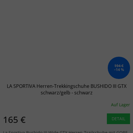
194 €
–14 %
LA SPORTIVA Herren-Trekkingschuhe BUSHIDO III GTX
schwarz/gelb - schwarz
Auf Lager
165 €
DETAIL
La Sportiva Bushido III Wide GTX Herren-Trailschuhe mit GORE-