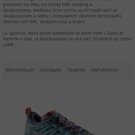
postavení na trhu, po horský běh, trekking a
skialpinismus. Nedávno firma vtrhla na trh zaobírající se
skialpinismem a oděvy s kompletním výběrem technického
oblečení pro běh, skialpinismus a lezení.
La Sportiva, která vyrábí především ve svém sídle v Ziano di
Fiemme v Itálii, je distribuována ve více než 70 zemích po celém
světě.
Produktsortierung
Meistverkauft
Günstigste
Teuerste
Alphabetisch
Liste der Produkte