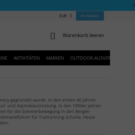
ÜBER UNS
COOKIES
EUR
KONTAKT
Anmelden
FAQ
BLOG
WARENKORB
Warenkorb leeren
INE
AKTIVITÄTEN
MARKEN
OUTDOOR-AUSVERKAUF
necy gegründet wurde. In den ersten 40 Jahren
uf- und Alpinskiausrüstung. In den 1990er Jahren
kten für die Sommerbewegung in den Bergen
tmarktführer für Trailrunning-Schuhe. Heute
äten.