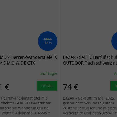
185 €
–18 %
MON Herren-Wanderstiefel X
BAZAR - SALTIC Barfußschu
A 5 MID WIDE GTX
OUTDOOR Flach schwarz n
elgrau/asphalt/weidengrau -
schwarz
Auf Lager
A
1 €
74 €
DETAIL
D
 Herren-Trekkingstiefel mit
BAZAR - Gekauft im Mai 2025,
rdichter GORE-TEX-Membran
gebrauchte Schuhe in gutem
omfortable Wanderungen bei
ZustandBarfußschuhe mit brei
 Wetter. AdvancedCHASSIS™
Vorderseite und Zero-Drop-Pla