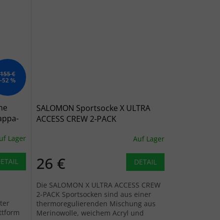
155 €
–52 %
he
SALOMON Sportsocke X ULTRA
appa-
ACCESS CREW 2-PACK
anthrazit/schwarz - schwarz
uf Lager
Auf Lager
26 €
ETAIL
DETAIL
Die SALOMON X ULTRA ACCESS CREW
2-PACK Sportsocken sind aus einer
ter
thermoregulierenden Mischung aus
ttform
Merinowolle, weichem Acryl und