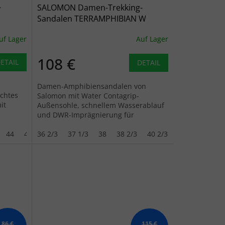
-
SALOMON Damen-Trekking-
Sandalen TERRAMPHIBIAN W
 -
vanilla ice/tapioca/shadow green -
uf Lager
Auf Lager
weiß
108 €
ETAIL
DETAIL
Damen-Amphibiensandalen von
ichtes
Salomon mit Water Contagrip-
it
Außensohle, schnellem Wasserablauf
und DWR-Imprägnierung für
nem
Sommerwanderungen und
44
44 2/3
Bachquerungen.
36 2/3
45 1/3
37 1/3
46
38
46 2/3
38 2/3
40 2/3
41 1/3
42
86 €
115 €