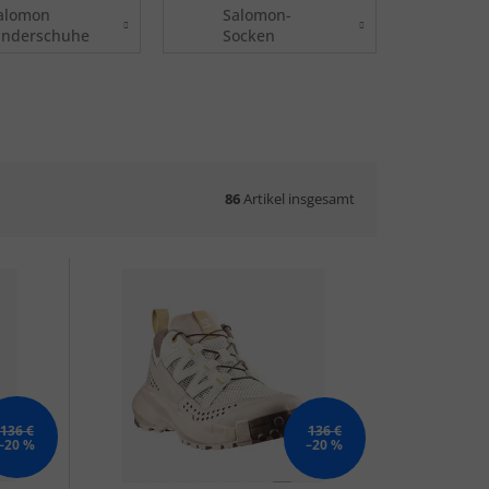
alomon
Salomon-
inderschuhe
Socken
86
Artikel insgesamt
136 €
136 €
–20 %
–20 %