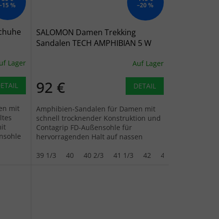
–15 %
–20 %
chuhe
SALOMON Damen Trekking
Sandalen TECH AMPHIBIAN 5 W
schwarz
walnuss/tapioca/klar aqua - beige
uf Lager
Auf Lager
92 €
ETAIL
DETAIL
en mit
Amphibien-Sandalen für Damen mit
ltes
schnell trocknender Konstruktion und
it
Contagrip FD-Außensohle für
ensohle
hervorragenden Halt auf nassen
Oberflächen. Ideal für Wasser und
leichte...
39 1/3
40
40 2/3
41 1/3
42
42 2/3
43 1/3