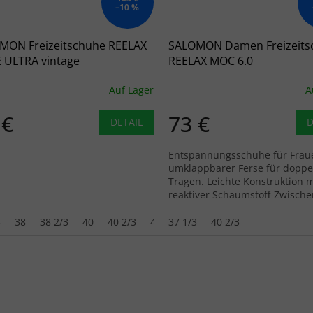
–10 %
MON Freizeitschuhe REELAX
SALOMON Damen Freizeits
E ULTRA vintage
REELAX MOC 6.0
/mandelmilch/falke - braun
schwarz/schwarz/legiert - 
Auf Lager
A
 €
73 €
DETAIL
D
Entspannungsschuhe für Frau
umklappbarer Ferse für doppe
Tragen. Leichte Konstruktion m
reaktiver Schaumstoff-Zwisch
für komfortable Erholung.
3
38
38 2/3
40
40 2/3
41 1/3
37 1/3
42
40 2/3
43 1/3
44