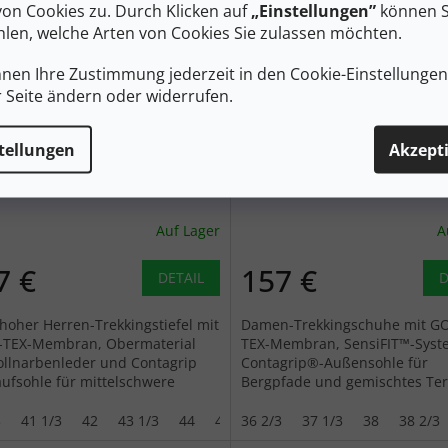
von Cookies zu. Durch Klicken auf
„Einstellungen”
können S
len, welche Arten von Cookies Sie zulassen möchten.
nnen Ihre Zustimmung jederzeit in den Cookie-Einstellunge
r Seite ändern oder widerrufen.
210 €
–25 %
tellungen
Akzept
MON Herren-Trekkingschuhe
SALOMON Women's QUEST
T ECHO GTX
GTX W schwarzer
rz/castlerock/schwarz -
Kaffee/Schattengrau/Schw
Auf Lager
A
arz
Trekkingstiefel - braun
7 €
157 €
DETAIL
D
lhoher Herren-Trekkingstiefel mit
Damen-Trekkingschuhe mit G
TEX-Membran, Obermaterial
TEX-Membran, SensiFIT™-Syst
ollnarbenleder und Contagrip
Contagrip®-Außensohle für
ufsohle für mittelschwere
Bergpfade und gemischtes Ter
erungen.
3
41 1/3
42
43 1/3
44
44 2/3
36 2/3
45 1/3
37 1/3
46
38
46 2/3
38 2/3
47