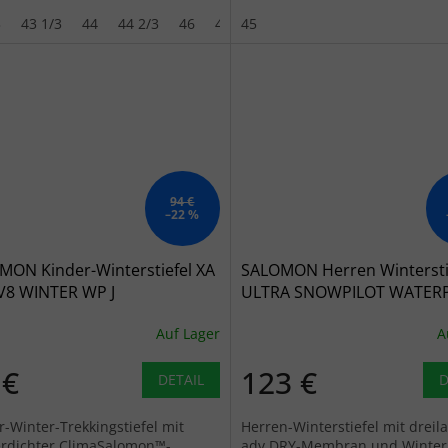
logie für Stabilität in
für natürliche Bewegung.
gsamem Gelände.
Handgefertigt in der...
3
43 1/3
44
44 2/3
46
47 1/3
45
48
94 €
–22 %
MON Kinder-Winterstiefel XA
SALOMON Herren Winterstie
V8 WINTER WP J
ULTRA SNOWPILOT WATER
Schwarz/Pfirsichflaum - grau
schwarz/military olive/gothi
Auf Lager
A
- schwarz
 €
123 €
DETAIL
D
r-Winter-Trekkingstiefel mit
Herren-Winterstiefel mit dreil
rdichter ClimaSalomon™-
adv.DRY-Membran und Winter