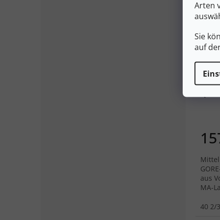
Arten 
auswäh
Sie kö
auf de
Eins
SALO
QUES
schwa
schw
15
Mitte
GORE-
aus V
MA-La
Wand
40 2/