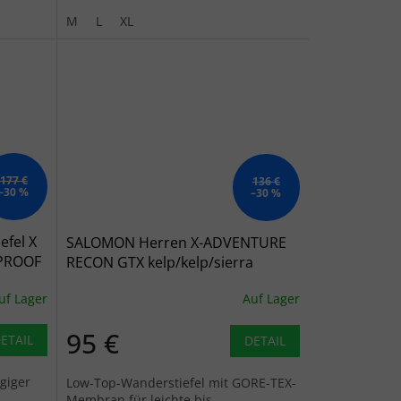
feuchtigkeitsableitendem, schnell
trocknendem...
M
L
XL
177 €
136 €
–30 %
–30 %
fel X
SALOMON Herren X-ADVENTURE
PROOF
RECON GTX kelp/kelp/sierra
c olive
trekking stiefel - braun
uf Lager
Auf Lager
95 €
ETAIL
DETAIL
agiger
Low-Top-Wanderstiefel mit GORE-TEX-
Membran für leichte bis