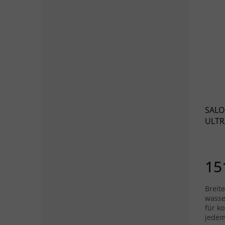
SALO
ULTR
dunk
grau
15
Breite
wasse
für k
jedem