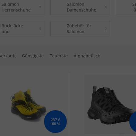
Salomon
Salomon
S
Herrenschuhe
Damenschuhe
K
Rucksäcke
Zubehör für
und
Salomon
Hüfttaschen
Schuhe
Salomon
ktsortierung
verkauft
Günstigste
Teuerste
Alphabetisch
 der Produkte
237 €
–60 %