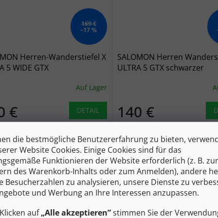
169 €
–17 %
MON Herren-Wanderstiefel X
SALOMON Herren Wandersti
A 5 WIDE GTX
ULTRA 5 GTX schwarzer
elgrau/asphalt/weidengrau -
Kaffee/Walnuss/arabisches
Auf Lager
A
arz
Gewürz - beige-braun
0 €
140 €
DETAIL
D
ige Herren-Trekkingstiefel mit
Herren-Wanderstiefel mit GOR
en die bestmögliche Benutzererfahrung zu bieten, verwen
em Absatz und PFC-freier GORE-
Membran für trockene Füße a
serer Website Cookies. Einige Cookies sind für das
embran. Das
nassen Trails. Das Advanced C
gsgemäße Funktionieren der Website erforderlich (z. B. z
chrittlicheCHASSIS-System sorgt
System sorgt für Stabilität in
tabilität in schwierigem Gelände.
anspruchsvollem Gelände.
ern des Warenkorb-Inhalts oder zum Anmelden), andere he
3
44
44 2/3
46 2/3
47 1/3
49 1/3
42
42 2/3
43 1/3
44
4
ie Besucherzahlen zu analysieren, unsere Dienste zu verbes
ngebote und Werbung an Ihre Interessen anzupassen.
Klicken auf
„Alle akzeptieren”
stimmen Sie der Verwendung