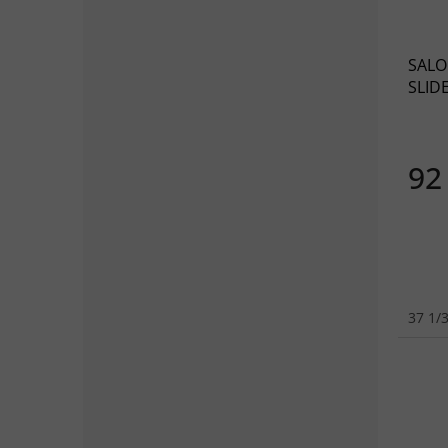
SALO
SLID
khaki
92
37 1/