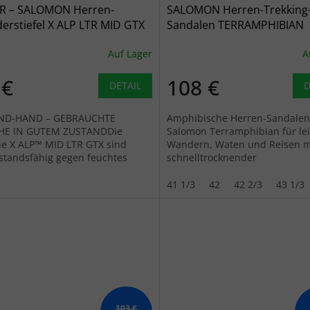
R – SALOMON Herren-
SALOMON Herren-Trekking
erstiefel X ALP LTR MID GTX
Sandalen TERRAMPHIBIAN
b
schwarz/schwarz/castlerock
Auf Lager
A
schwarz
 €
108 €
DETAIL
D
ND-HAND – GEBRAUCHTE
Amphibische Herren-Sandalen
HE IN GUTEM ZUSTANDDie
Salomon Terramphibian für le
e X ALP™ MID LTR GTX sind
Wandern, Waten und Reisen m
standsfähig gegen feuchtes
schnelltrocknender
rwetter.
Synthetikkonstruktion und ei
Gewicht von 680 g.
41 1/3
42
42 2/3
43 1/3
103 €