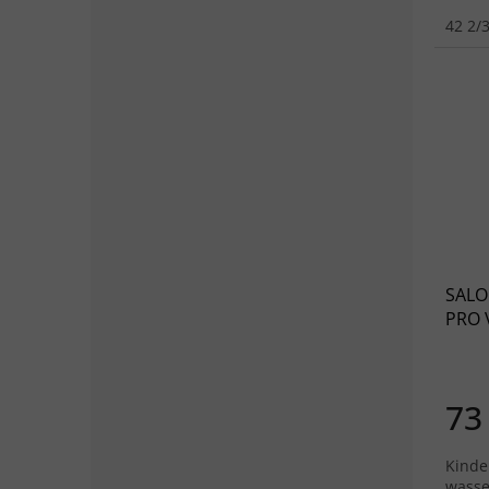
Techno
unwe
42 2/
SALO
PRO 
Zinn/
73
Kinde
wasse