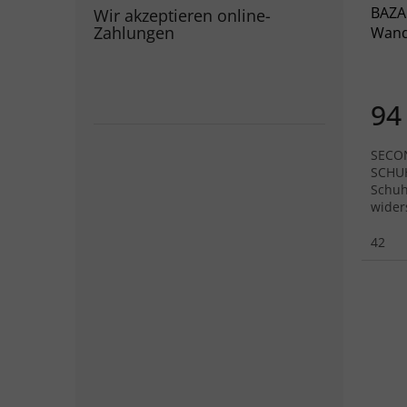
BAZA
Wir akzeptieren online-
Zahlungen
Wand
– gel
94
SECO
SCHU
Schuh
wider
Winte
42