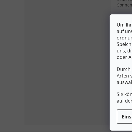
Sonnene
Um Ihn
auf un
ordnun
Speich
uns, d
oder A
Durch 
Arten 
auswäh
Sie kö
auf de
Eins