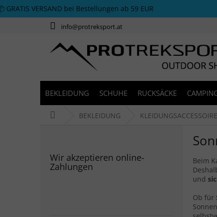
Zum Inhalt springen
📦 GRATIS VERSAND bei Bestellungen ab 59 EUR
info@protreksport.at
BEKLEIDUNG
SCHUHE
RUCKSÄCKE
CAMPING
Startseite
BEKLEIDUNG
KLEIDUNGSACCESSOIR
Seitenleiste
Son
Wir akzeptieren online-
Beim K
Zahlungen
Deshalb
und
sic
Ob für
Sonnene
selbstv