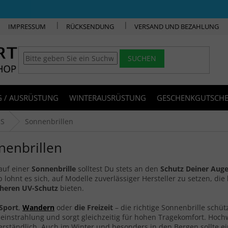
IMPRESSUM
RÜCKSENDUNG
VERSAND UND BEZAHLUNG
SUCHEN
 / AUSRÜSTUNG
WINTERAUSRÜSTUNG
GESCHENKGUTSCHE
ES
Sonnenbrillen
nenbrillen
auf einer
Sonnenbrille
solltest Du stets an den
Schutz Deiner Aug
 lohnt es sich, auf Modelle zuverlässiger Hersteller zu setzen, die
heren UV-Schutz
bieten.
Sport
,
Wandern
oder
die Freizeit
– die richtige Sonnenbrille schüt
instrahlung und sorgt gleichzeitig für hohen Tragekomfort. Hochwe
erständlich. Auch im Winter und besonders in den Bergen sollte ei