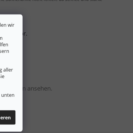
den wir
 noch vor.
um
lfen
sern
 aller
ie
Kategorien ansehen.
n unten
ieren