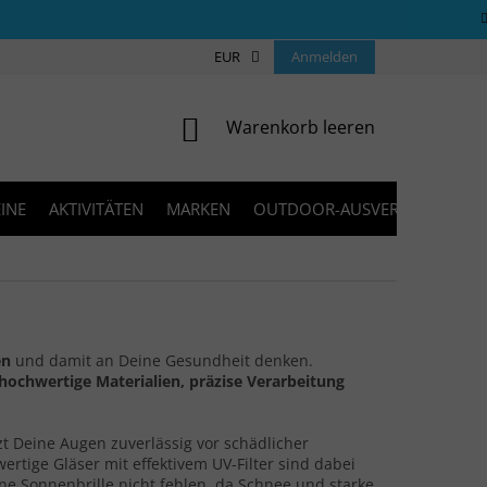
ÜBER UNS
COOKIES
EUR
KONTAKT
Anmelden
FAQ
BLOG
WARENKORB
Warenkorb leeren
INE
AKTIVITÄTEN
MARKEN
OUTDOOR-AUSVERKAUF
en
und damit an Deine Gesundheit denken.
hochwertige Materialien, präzise Verarbeitung
zt Deine Augen zuverlässig vor schädlicher
rtige Gläser mit effektivem UV-Filter sind dabei
ne Sonnenbrille nicht fehlen, da Schnee und starke