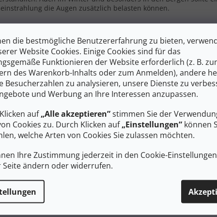
instrahlung die Augen zusätzlich belasten können.
en die bestmögliche Benutzererfahrung zu bieten, verwen
serer Website Cookies. Einige Cookies sind für das
Wir bereiten Ihre Produkte
gsgemäße Funktionieren der Website erforderlich (z. B. z
ern des Warenkorb-Inhalts oder zum Anmelden), andere he
ie Besucherzahlen zu analysieren, unsere Dienste zu verbes
ngebote und Werbung an Ihre Interessen anzupassen.
Klicken auf
„Alle akzeptieren”
stimmen Sie der Verwendung
von Cookies zu. Durch Klicken auf
„Einstellungen”
können S
len, welche Arten von Cookies Sie zulassen möchten.
Sie können sich aber auch andere 
nnen Ihre Zustimmung jederzeit in den Cookie-Einstellunge
r Seite ändern oder widerrufen.
EINKAUF FORTSETZEN
tellungen
Akzept