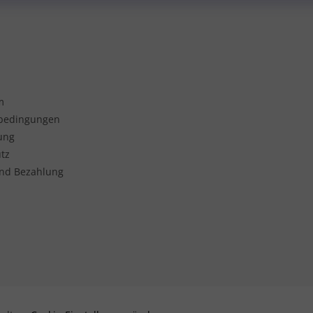
m
sbedingungen
ung
tz
nd Bezahlung