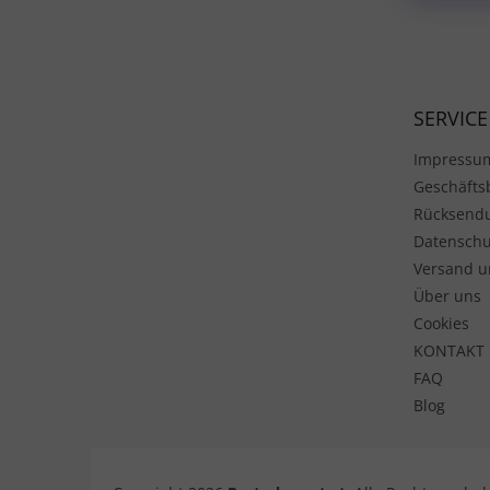
Fußzeile
SERVICE
Impressu
Geschäft
Rücksend
Datenschu
Versand u
Über uns
Cookies
KONTAKT
FAQ
Blog