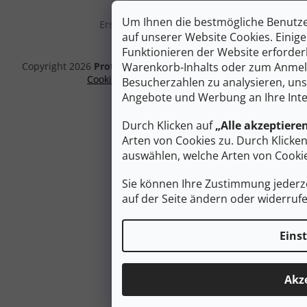
Um Ihnen die bestmögliche Benutze
Erstellt von Shoptet Premium
auf unserer Website Cookies. Eini
Funktionieren der Website erforderl
Warenkorb-Inhalts oder zum Anmeld
Copyright 2026
Protreksport.at
. Alle Rechte vorbehalten.
Cookie-Einstellungen ändern
Besucherzahlen zu analysieren, uns
Angebote und Werbung an Ihre Int
Durch Klicken auf
„Alle akzeptiere
Arten von Cookies zu. Durch Klicke
auswählen, welche Arten von Cooki
Sie können Ihre Zustimmung jederze
auf der Seite ändern oder widerrufe
Eins
Akz