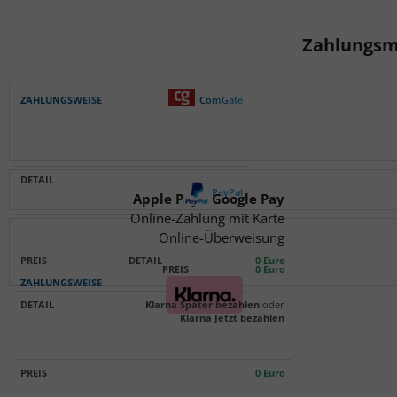
Zahlungsm
Zahlungsweise
Details
Preis
ComGate
PayPal
Apple Pay / Google Pay
Online-Zahlung mit Karte
Online-Überweisung
0 Euro
0 Euro
Klarna Später bezahlen
oder
Klarna Jetzt bezahlen
0 Euro