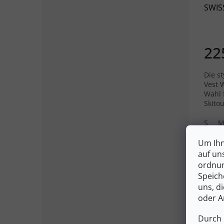
SWIS
Meere
22
Die s
Vest W
Wahl 
Skito
S
Um Ihn
auf un
ordnun
Speich
uns, d
oder A
Durch 