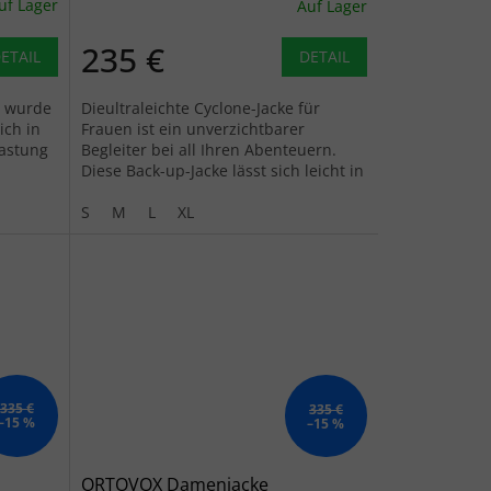
uf Lager
Auf Lager
235 €
ETAIL
DETAIL
T wurde
Dieultraleichte Cyclone-Jacke für
ich in
Frauen ist ein unverzichtbarer
astung
Begleiter bei all Ihren Abenteuern.
Diese Back-up-Jacke lässt sich leicht in
die Kapuze einklappen und mit dem...
S
M
L
XL
335 €
335 €
–15 %
–15 %
ORTOVOX Damenjacke