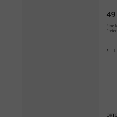
49
Eine l
Freien
S
L
ORTO