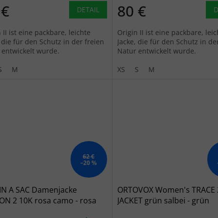
 €
80 €
DETAIL
D
 II ist eine packbare, leichte
Origin II ist eine packbare, lei
 die für den Schutz in der freien
Jacke, die für den Schutz in de
 entwickelt wurde.
Natur entwickelt wurde.
S
M
XS
S
M
62 €
–20 %
IN A SAC Damenjacke
ORTOVOX Women's TRACE 
ON 2 10K rosa camo - rosa
JACKET grün salbei - grün