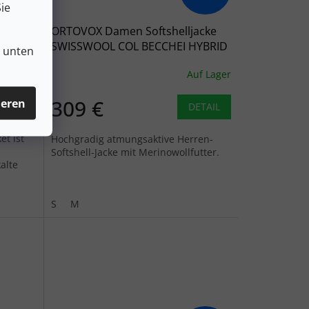
ie
ORTOVOX Damen Softshelljacke
pig
SWISSWOOL COL BECCHEI HYBRID
n unten
JACKET gletschergrau - hellblau
uf Lager
Auf Lager
309 €
ieren
ETAIL
DETAIL
et ist
Hochgradig atmungsaktive Herren-
Softshell-Jacke mit Merinowollfutter.
alte
S
M