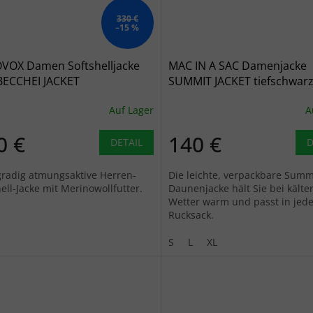
330 €
–15 %
VOX Damen Softshelljacke
MAC IN A SAC Damenjacke
BECCHEI JACKET
SUMMIT JACKET tiefschwarz
chergrau - grau
schwarz
Auf Lager
A
0 €
140 €
DETAIL
D
radig atmungsaktive Herren-
Die leichte, verpackbare Summ
ell-Jacke mit Merinowollfutter.
Daunenjacke hält Sie bei kält
Wetter warm und passt in jed
Rucksack.
S
L
XL