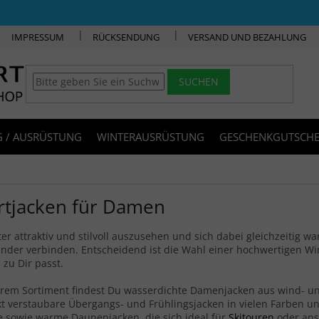
IMPRESSUM
RÜCKSENDUNG
VERSAND UND BEZAHLUNG
SUCHEN
 / AUSRÜSTUNG
WINTERAUSRÜSTUNG
GESCHENKGUTSCHE
rtjacken für Damen
er attraktiv und stilvoll auszusehen und sich dabei gleichzeitig wa
nder verbinden. Entscheidend ist die Wahl einer hochwertigen Wint
 zu Dir passt.
rem Sortiment findest Du wasserdichte Damenjacken aus wind- und
 verstaubare Übergangs- und Frühlingsjacken in vielen Farben u
 sowie warme Daunenjacken, die sich ideal für
Skitouren
oder an