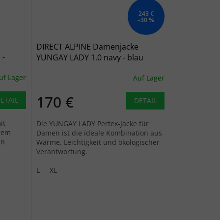
243 €
–30 %
DIRECT ALPINE Damenjacke
 -
YUNGAY LADY 1.0 navy - blau
uf Lager
Auf Lager
170 €
ETAIL
DETAIL
it-
Die YUNGAY LADY Pertex-Jacke für
erem
Damen ist die ideale Kombination aus
en
Wärme, Leichtigkeit und ökologischer
Verantwortung.
L
XL