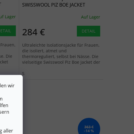
T
SWISSWOOL PIZ BOE JACKET
schwarz rabenschwarz - schwarz
uf Lager
Auf Lager
284 €
ETAIL
DETAIL
r Frauen,
Ultraleichte Isolationsjacke für Frauen,
die isoliert, atmet und
e. Die
thermoreguliert, selbst bei Nässe. Die
acket
vielseitige Swisswool Piz Boe Jacket der
acht...
Schweizer Marke Ortovox macht...
S
den wir
um
lfen
sern
537 €
363 €
 aller
–29 %
–14 %