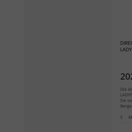
DIRE
LADY 
20
Die le
LADYf
Sie so
Berge
ange
S