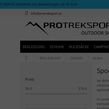
Zum Inhalt springen
📦 GRATIS VERSAND bei Bestellungen ab 59 EUR
info@protreksport.at
BEKLEIDUNG
SCHUHE
RUCKSÄCKE
CAMPING
Startseite
BEKLEIDUNG
DAMEN
Jacken
Seitenleiste
Spo
Preis
Im Wint
miteina
36
€
376
€
optimal
In unse
kompakt
Modelle