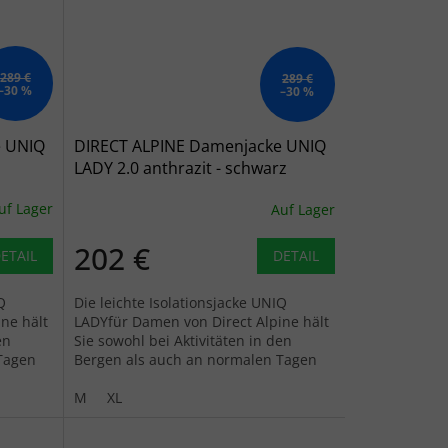
289 €
289 €
–30 %
–30 %
e UNIQ
DIRECT ALPINE Damenjacke UNIQ
LADY 2.0 anthrazit - schwarz
uf Lager
Auf Lager
202 €
ETAIL
DETAIL
Q
Die leichte Isolationsjacke UNIQ
ne hält
LADYfür Damen von Direct Alpine hält
en
Sie sowohl bei Aktivitäten in den
Tagen
Bergen als auch an normalen Tagen
angenehm warm.
M
XL