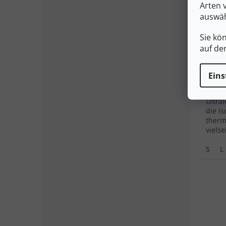
Arten 
auswäh
ORTO
SWIS
Sie kö
surfa
auf de
28
Eins
Ultral
die is
therm
vielse
der S
S
L