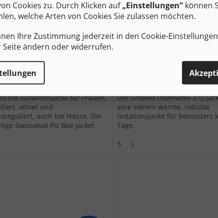
von Cookies zu. Durch Klicken auf
„Einstellungen”
können S
len, welche Arten von Cookies Sie zulassen möchten.
VOX Damenjacke
ORTOVOX Damenjacke
SWOOL PIZ BOE JACKET sea
DOWNWOOL 270 JACKET üp
nnen Ihre Zustimmung jederzeit in den Cookie-Einstellunge
ce - blau
lavendel - lila
r Seite ändern oder widerrufen.
Auf Lager
A
4 €
376 €
tellungen
Akzept
DETAIL
D
eichte Isolationsjacke für Frauen,
Die Ortovox Downwool 270 Jack
oliert, atmet und
eine extrem warme, robuste
oreguliert, auch bei Nässe. Die
Isolationsjacke für besonders k
itige Swisswool Piz Boe Jacket
Tage.
chweizer Marke Ortovox macht...
S
L