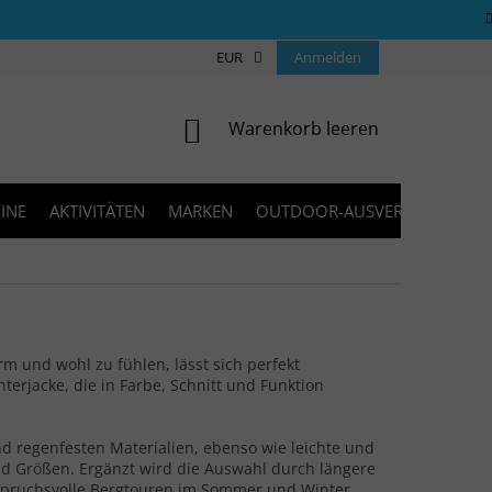
ÜBER UNS
COOKIES
EUR
KONTAKT
Anmelden
FAQ
BLOG
WARENKORB
Warenkorb leeren
INE
AKTIVITÄTEN
MARKEN
OUTDOOR-AUSVERKAUF
rm und wohl zu fühlen, lässt sich perfekt
erjacke, die in Farbe, Schnitt und Funktion
 regenfesten Materialien, ebenso wie leichte und
nd Größen. Ergänzt wird die Auswahl durch längere
spruchsvolle Bergtouren im Sommer und Winter