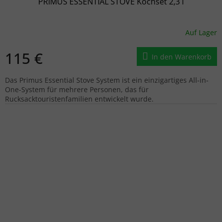
PRIMUS ESSENTIAL STOVE Kochset 2,3 l
Auf Lager
115 €
In den Warenkorb
Das Primus Essential Stove System ist ein einzigartiges All-in-
One-System für mehrere Personen, das für
Rucksacktouristenfamilien entwickelt wurde.