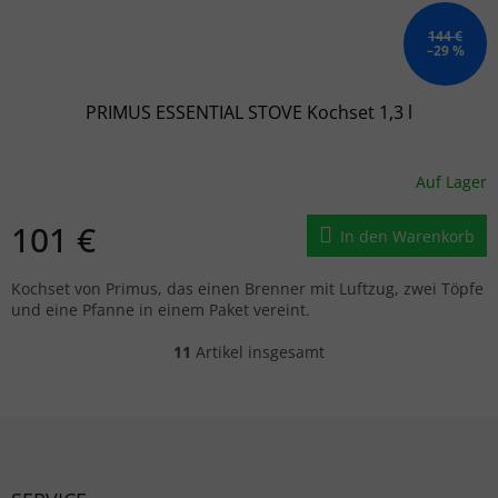
144 €
–29 %
PRIMUS ESSENTIAL STOVE Kochset 1,3 l
Auf Lager
101 €
In den Warenkorb
Kochset von Primus, das einen Brenner mit Luftzug, zwei Töpfe
und eine Pfanne in einem Paket vereint.
11
Artikel insgesamt
Steuerelemente der Liste
Fußzeile