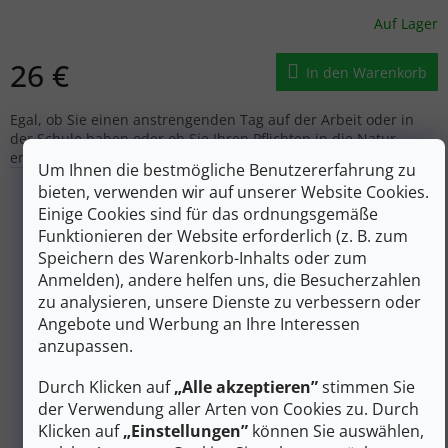
Auf Lager
26 €
In den Warenkorb
Egal, ob Sie einen anstrengenden Tag auf der Arbeit oder in
der Schule haben oder ob Sie Ihren Pflichten in die Natur
entfliehen wollen, vergessen Sie nicht, die praktische,...
Um Ihnen die bestmögliche Benutzererfahrung zu
bieten, verwenden wir auf unserer Website Cookies.
Einige Cookies sind für das ordnungsgemäße
Funktionieren der Website erforderlich (z. B. zum
Speichern des Warenkorb-Inhalts oder zum
Anmelden), andere helfen uns, die Besucherzahlen
zu analysieren, unsere Dienste zu verbessern oder
Angebote und Werbung an Ihre Interessen
anzupassen.
Durch Klicken auf
„Alle akzeptieren”
stimmen Sie
der Verwendung aller Arten von Cookies zu. Durch
Klicken auf
„Einstellungen”
können Sie auswählen,
35 €