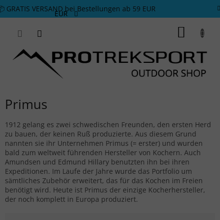
Zum Inhalt springen
📦 GRATIS VERSAND bei Bestellungen ab 59 EUR
EUR
WARE
Primus
1912 gelang es zwei schwedischen Freunden, den ersten Herd
zu bauen, der keinen Ruß produzierte. Aus diesem Grund
nannten sie ihr Unternehmen Primus (= erster) und wurden
bald zum weltweit führenden Hersteller von Kochern. Auch
Amundsen und Edmund Hillary benutzten ihn bei ihren
Expeditionen. Im Laufe der Jahre wurde das Portfolio um
sämtliches Zubehör erweitert, das für das Kochen im Freien
benötigt wird. Heute ist Primus der einzige Kocherhersteller,
der noch komplett in Europa produziert.
Produktsortierung