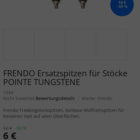
12 €
–50 %
FRENDO Ersatzspitzen für Stöcke
POINTE TUNGSTENE
1544
Die durchschnittliche Produktbewertung ist 0,0 von 5 Sternen.
Nicht bewertet
Bewertungsdetails
Marke:
Frendo
Frendo-Trekkingstockspitzen, konkave Wolframspitzen für
besseren Halt auf allen Oberflächen.
12 €
–50 %
6 €