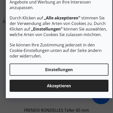
Angebote und Werbung an Ihre Interessen
EAN
:
3123710015441
anzupassen.
#sizes_table#
:
hidden
Durch Klicken auf
„Alle akzeptieren”
stimmen Sie
der Verwendung aller Arten von Cookies zu. Durch
Klicken auf
„Einstellungen”
können Sie auswählen,
welche Arten von Cookies Sie zulassen möchten.
Sie können Ihre Zustimmung jederzeit in den
Cookie-Einstellungen unten auf der Seite ändern
oder widerrufen.
Einstellungen
Akzeptieren
7 €
–57 %
FRENDO RONDELLES Teller 85 mm