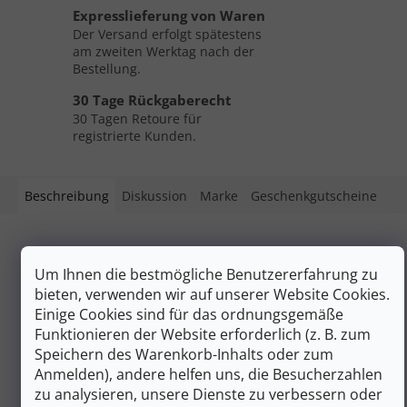
Expresslieferung von Waren
Der Versand erfolgt spätestens
am zweiten Werktag nach der
Bestellung.
30 Tage Rückgaberecht
30 Tagen Retoure für
registrierte Kunden.
Beschreibung
Diskussion
Marke
Geschenkgutscheine
Produktdetailbeschreibung
Um Ihnen die bestmögliche Benutzererfahrung zu
Leicht und robust, passt sich die kurze Spitze den
bieten, verwenden wir auf unserer Website Cookies.
Frendo-Trekkingstöcken, Trekking- oder Wanderstöcken
Einige Cookies sind für das ordnungsgemäße
an.
Funktionieren der Website erforderlich (z. B. zum
Speichern des Warenkorb-Inhalts oder zum
Zusätzliche Parameter
Anmelden), andere helfen uns, die Besucherzahlen
Kategorie
:
Zubehör für Stöcke
zu analysieren, unsere Dienste zu verbessern oder