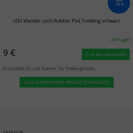
10 €
–10 %
LEKI Wander Loch Rubber Pad Trekking schwarz
Auf Lager
9 €
In den Warenkorb
Ersatzfüße für Leki Rubber Tip Trekkingstöcke.
ALLE ALTERNATIVEN PRODUKTE ANZEIGEN
Fußzeile
SERVICE