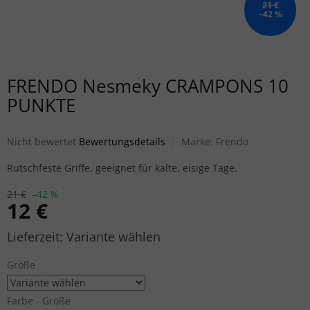
21 €
–42 %
FRENDO Nesmeky CRAMPONS 10
PUNKTE
Die durchschnittliche Produktbewertung ist 0,0 von 5 Sternen.
Nicht bewertet
Bewertungsdetails
Marke:
Frendo
Rutschfeste Griffe, geeignet für kalte, eisige Tage.
21 €
–42 %
12 €
Verkaufspreis:
Variante wählen
Größe
Farbe - Größe