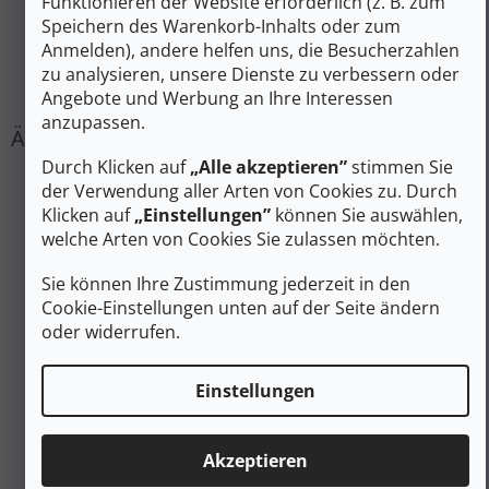
Funktionieren der Website erforderlich (z. B. zum
EAN
:
Variante wählen
Speichern des Warenkorb-Inhalts oder zum
Geschlecht
:
Unisex
Anmelden), andere helfen uns, die Besucherzahlen
Farbe
:
Blau
zu analysieren, unsere Dienste zu verbessern oder
#sizes_table#
:
hidden
Angebote und Werbung an Ihre Interessen
anzupassen.
Durch Klicken auf
„Alle akzeptieren”
stimmen Sie
der Verwendung aller Arten von Cookies zu. Durch
Klicken auf
„Einstellungen”
können Sie auswählen,
welche Arten von Cookies Sie zulassen möchten.
Sie können Ihre Zustimmung jederzeit in den
Cookie-Einstellungen unten auf der Seite ändern
oder widerrufen.
Einstellungen
21 €
Akzeptieren
–42 %