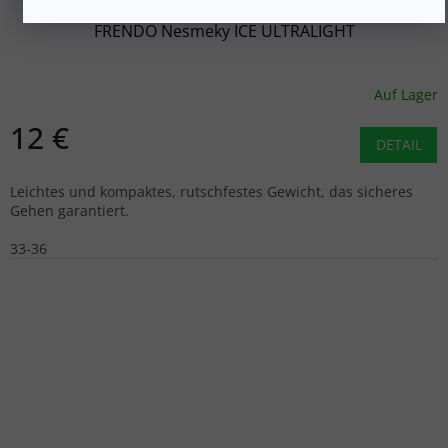
FRENDO Nesmeky ICE ULTRALIGHT
Auf Lager
12 €
DETAIL
Leichtes und kompaktes, rutschfestes Gewicht, das sicheres
Gehen garantiert.
33-36