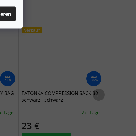
ieren
Verkauf
23 €
31 €
–13 %
–25 %
Nächstes Produkt
RY BAG
TATONKA COMPRESSION SACK 30 l
schwarz - schwarz
f Lager
Auf Lager
23 €