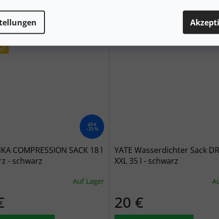
tellungen
Akzept
uf
27 €
–25 %
KA COMPRESSION SACK 18 l
YATE Wasserdichter Sack D
z - schwarz
XXL 35 l - schwarz
Auf Lager
Au
€
20 €