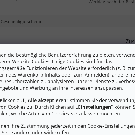
Werktag nach der Best
Geschenkgutscheine
Zus
d Schmutz und reduziert das Volumen der verpackten
Kate
en die bestmögliche Benutzererfahrung zu bieten, verwen
nde Lagerung. Ventil mit Rückschlagklappe zum bequemen
EAN
serer Website Cookies. Einige Cookies sind für das
ichtiges Fenster für eine klare Sicht auf die Gegenstände im
Volu
gsgemäße Funktionieren der Website erforderlich (z. B. z
ern des Warenkorb-Inhalts oder zum Anmelden), andere he
#siz
ie Besucherzahlen zu analysieren, unsere Dienste zu verbes
ngebote und Werbung an Ihre Interessen anzupassen.
Klicken auf
„Alle akzeptieren”
stimmen Sie der Verwendung
von Cookies zu. Durch Klicken auf
„Einstellungen”
können S
len, welche Arten von Cookies Sie zulassen möchten.
nnen Ihre Zustimmung jederzeit in den Cookie-Einstellunge
r Seite ändern oder widerrufen.