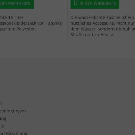
 den Warenkorb
In den Warenkorb
chte 18-Liter-
Die wasserdichte Tasche ist ein
ssionskleidersack von Tatonka
nützliches Accessoire, nicht nur
yceltem Polyester.
dem Wasser, sondern überall a
Straße und zu Hause.
m
sbedingungen
ung
tz
nd Bezahlung