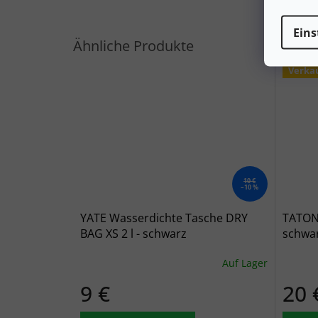
Eins
Verka
10 €
–10 %
YATE Wasserdichte Tasche DRY
TATON
BAG XS 2 l - schwarz
schwar
Auf Lager
9 €
20 