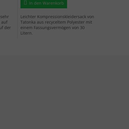
In den Warenkorb
 sehr
Leichter Kompressionskleidersack von
 auf
Tatonka aus recyceltem Polyester mit
uf der
einem Fassungsvermögen von 30
Litern.