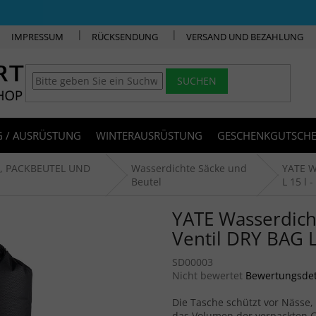
IMPRESSUM
RÜCKSENDUNG
VERSAND UND BEZAHLUNG
SUCHEN
 / AUSRÜSTUNG
WINTERAUSRÜSTUNG
GESCHENKGUTSCHE
, PACKBEUTEL UND
Wasserdichte Säcke und
YATE W
Beutel
L 15 l 
YATE Wasserdich
Ventil DRY BAG L 
SD00003
Die durchschnittliche Produkt
Nicht bewertet
Bewertungsdet
Die Tasche schützt vor Nässe
das Volumen der verpackten 