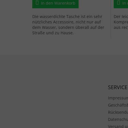
In den Warenkorb
In
Die wasserdichte Tasche ist ein sehr
Der lei
nützliches Accessoire, nicht nur auf
Kompre
dem Wasser, sondern überall auf der
aus rec
Straße und zu Hause.
Fußzeile
SERVICE
Impressu
Geschäft
Rücksend
Datenschu
Versand u