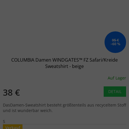
95 €
–60 %
COLUMBIA Damen WINDGATES™ FZ Safari/Kreide
Sweatshirt - beige
Auf Lager
38 €
DETAIL
DasDamen-Sweatshirt besteht größtenteils aus recyceltem Stoff
und ist wunderbar weich.
S
Verkauf