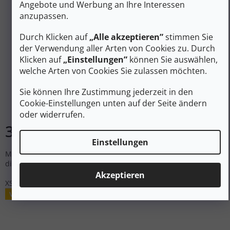
Angebote und Werbung an Ihre Interessen
anzupassen.
Durch Klicken auf
„Alle akzeptieren”
stimmen Sie
74 €
–59 %
der Verwendung aller Arten von Cookies zu. Durch
Klicken auf
„Einstellungen”
können Sie auswählen,
welche Arten von Cookies Sie zulassen möchten.
COLUMBIA Women's WINDGATES™ EU II LEGGING
schwarz - schwarz
Sie können Ihre Zustimmung jederzeit in den
Cookie-Einstellungen unten auf der Seite ändern
Auf Lager
oder widerrufen.
30 €
DETAIL
Einstellungen
Mit der Columbia Windgates EU II Damen-Leggings haben Sie
die Wahl zwischen Laufen und Wandern.
Akzeptieren
XS
Verkauf