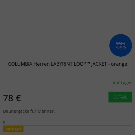
173 €
–54 %
COLUMBIA Herren LABYRINT LOOP™ JACKET - orange
Auf Lager
78 €
DETAIL
Daunenjacke für Männer.
S
Verkauf