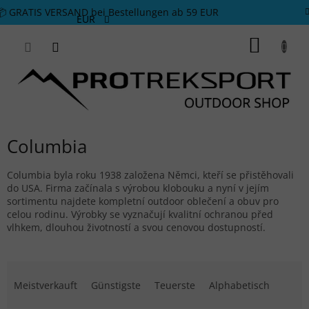
Zum Inhalt springen
📦 GRATIS VERSAND bei Bestellungen ab 59 EUR
EUR
WARE
Columbia
Columbia byla roku 1938 založena Němci, kteří se přistěhovali
do USA. Firma začínala s výrobou klobouku a nyní v jejím
sortimentu najdete kompletní outdoor oblečení a obuv pro
celou rodinu. Výrobky se vyznačují kvalitní ochranou před
vlhkem, dlouhou životností a svou cenovou dostupností.
Produktsortierung
Meistverkauft
Günstigste
Teuerste
Alphabetisch