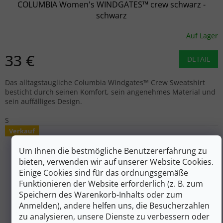
COLUMBIA Women's WINDGATES™ crew schwarz -
schwarz
Auf Lager
33 €
DETAIL
Das alltagstaugliche Columbia Windgates™ Crew Sweatshirt
besticht durch seinen Komfort, sein angenehmes Material und
sein auffälliges Design.
S
Verkauf
Um Ihnen die bestmögliche Benutzererfahrung zu
bieten, verwenden wir auf unserer Website Cookies.
Einige Cookies sind für das ordnungsgemäße
Funktionieren der Website erforderlich (z. B. zum
Speichern des Warenkorb-Inhalts oder zum
Anmelden), andere helfen uns, die Besucherzahlen
zu analysieren, unsere Dienste zu verbessern oder