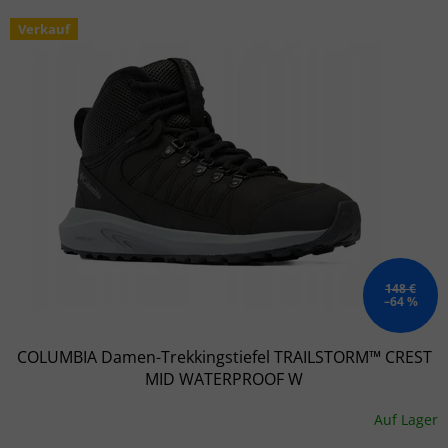
Liste der Produkte
Verkauf
148 €
–64 %
COLUMBIA Damen-Trekkingstiefel TRAILSTORM™ CREST
MID WATERPROOF W
Auf Lager