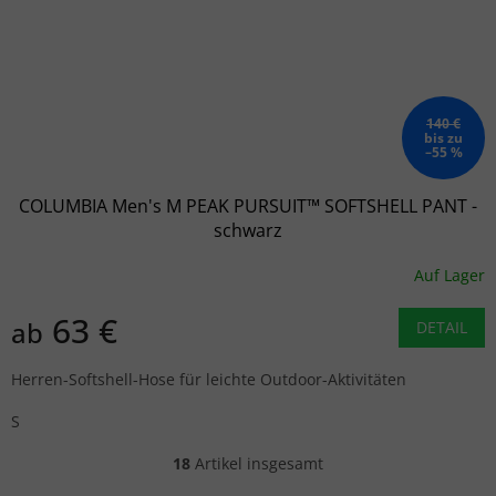
140 €
bis zu
–55 %
COLUMBIA Men's M PEAK PURSUIT™ SOFTSHELL PANT -
schwarz
Auf Lager
63 €
ab
DETAIL
Herren-Softshell-Hose für leichte Outdoor-Aktivitäten
S
18
Artikel insgesamt
Steuerelemente der Liste