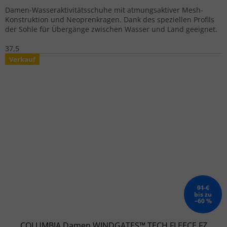
Damen-Wasseraktivitätsschuhe mit atmungsaktiver Mesh-
Konstruktion und Neoprenkragen. Dank des speziellen Profils
der Sohle für Übergänge zwischen Wasser und Land geeignet.
37,5
Verkauf
91 €
bis zu
–60 %
COLUMBIA Damen WINDGATES™ TECH FLEECE FZ