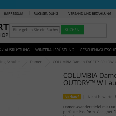
IMPRESSUM
RÜCKSENDUNG
VERSAND UND BEZAHLUNG
SUCHEN
 / AUSRÜSTUNG
WINTERAUSRÜSTUNG
GESCHENKGUTSCHE
ning Schuhe
Damen
COLUMBIA Damen FACET™ 60 LOW 
COLUMBIA Dame
OUTDRY™ W Lau
Die durchschnitt
Nicht bewertet
Verkauf
Damen-Wanderstiefel mit Out
perfekte Passform. Geeignet 