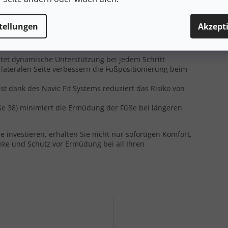
.
Die Techlite+™-Zwischensohle
mit mittlerer Dämpfung
Art d
nke bei längeren Wanderungen. Das
Heel Guide Stabilizers
ers beim Abstieg wichtig ist.
Viels
tellungen
Akzept
Nutz
rn
Vers
etet dynamische Unterstützung bei jedem Schritt
lateralen Seite verbessern die Fußpositionierung beim
t dank des Navic Fit Systems reduziert das Risiko von
ße 38) minimiert die Ermüdung der Füße bei längeren
nvestieren, erhalten Sie nicht nur sofortigen Komfort,
enke und Schutz vor Ermüdung bei all Ihren