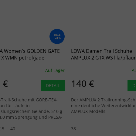
193 €
–24 %
A Women's GOLDEN GATE
LOWA Damen Trail Schuhe
TX WMN petrol/jade
AMPLUX 2 GTX WS lila/pflau
huhe - blau
lila
Auf Lager
Au
 €
140 €
DETAIL
D
Trail-Schuhe mit GORE-TEX-
Der AMPLUX 2 Trailrunning-Sch
n für Läufe in
eine deutliche Weiterentwicklu
slungsreichem Gelände. 510 g
AMPLUX-Modells.
, 4,0 mm Sprengung und PRESA-
it 4 mm Stollen.
,5
40
38