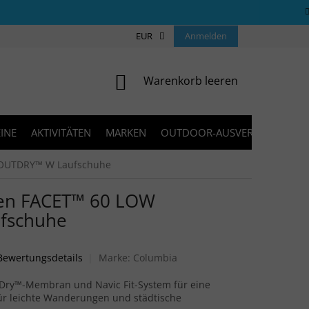
ÜBER UNS
COOKIES
EUR
KONTAKT
Anmelden
FAQ
BLOG
WARENKORB
Warenkorb leeren
INE
AKTIVITÄTEN
MARKEN
OUTDOOR-AUSVERKAUF
OUTDRY™ W Laufschuhe
n FACET™ 60 LOW
fschuhe
liche Produktbewertung ist 0,0 von 5 Sternen.
Bewertungsdetails
Marke:
Columbia
Dry™-Membran und Navic Fit-System für eine
für leichte Wanderungen und städtische