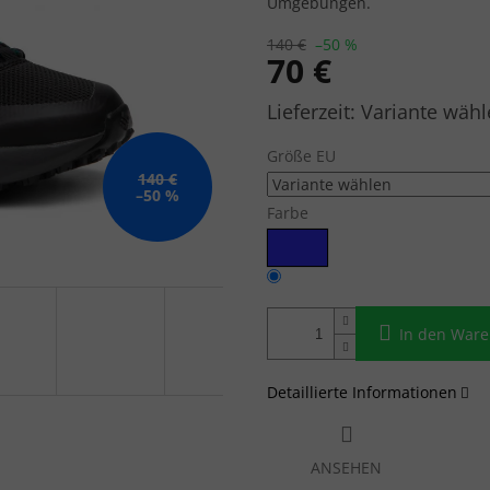
Umgebungen.
140 €
–50 %
70 €
Verkaufspreis:
Variante wähl
Größe EU
140 €
–50 %
Farbe
In den War
Detaillierte Informationen
ANSEHEN