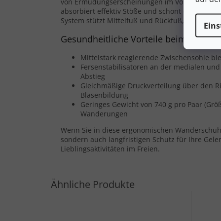
von Ermüdungserscheinungen im Vordergrund
absorbiert effektiv Stöße und schont die Gele
System stützt Mittelfuß und Rückfuß, was besond
Eins
Gesundheitliche Vorteile beim Wande
Mittelstark reagierende Zwischensohle bi
Fersenstabilisatoren an der medialen und 
Abstieg
Gleichmäßige Druckverteilung über den Ris
Blasenbildung
Geringes Gewicht von 740 g pro Paar (Grö
Wanderungen
Wenn Sie in diese ergonomischen Wanderschuhe i
sondern auch langfristigen Schutz für Ihre Gel
Lieblingsaktivitäten im Freien.