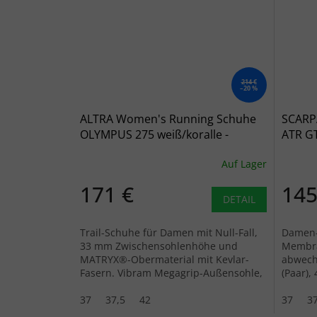
214 €
–20 %
ALTRA Women's Running Schuhe
SCARP
OLYMPUS 275 weiß/koralle -
ATR G
weiß/grau
Laufsc
Auf Lager
171 €
145
DETAIL
Trail-Schuhe für Damen mit Null-Fall,
Damen-
33 mm Zwischensohlenhöhe und
Membra
MATRYX®-Obermaterial mit Kevlar-
abwech
Fasern. Vibram Megagrip-Außensohle,
(Paar)
breiter Zehenbereich FootShape.
Sohle m
37
37,5
42
37
37