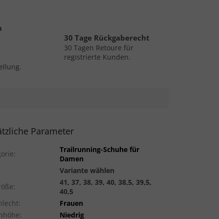
n
30 Tage Rückgaberecht
30 Tagen Retoure für
registrierte Kunden.
ellung.
tzliche Parameter
Trailrunning-Schuhe für
orie
:
Damen
Variante wählen
41, 37, 38, 39, 40, 38,5, 39,5,
röße
:
40,5
hlecht
:
Frauen
hhöhe
:
Niedrig