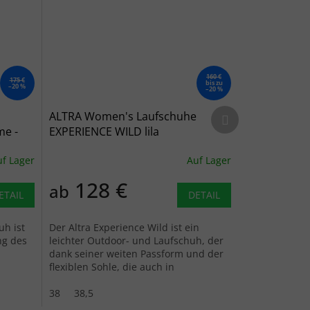
160 €
175 €
bis zu
–20 %
–20 %
Nächstes Produkt
ALTRA Women's Laufschuhe
me -
EXPERIENCE WILD lila
f Lager
Auf Lager
128 €
ab
ETAIL
DETAIL
uh ist
Der Altra Experience Wild ist ein
ng des
leichter Outdoor- und Laufschuh, der
dank seiner weiten Passform und der
flexiblen Sohle, die auch in
anspruchsvollem Gelände für
Stabilität...
38
38,5