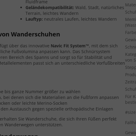
Fluidframe
Mater
Geländekompatibilität:
Wald, Stadt, natürliches
Schu
Terrain, leichtes Wandern
Lauftyp:
neutrales Laufen, leichtes Wandern
Mem
(Wass
Farb
 von Wanderschuhen
Gewic
fügt über das innovative
Navic Fit System™
, mit dem sich
Schn
edliche Fußvolumina anpassen kann. Das Schnürsystem
Kateg
ren Bereich des Spanns und sorgt so für Stabilität und
von 
etallelementen passt sich an unterschiedliche Vorfußbreiten
Stepp
Produ
Zeit
Schu
halbe bis ganze Nummer größer zu wählen
Für K
, bei denen sich die Materialien an die Fußform anpassen
best
cken oder leichte Merino-Socken
den Austausch gegen spezielle orthopädische Einlagen
#size
rhalten Sie Wanderschuhe, die sich Ihren Füßen perfekt
Fall
ren Wanderwegen unterstützen.
Gewi