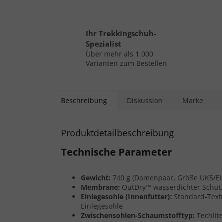
Ihr Trekkingschuh-
Spezialist
Über mehr als 1.000
Varianten zum Bestellen
Beschreibung
Diskussion
Marke
Produktdetailbeschreibung
Technische Parameter
Gewicht:
740 g (Damenpaar, Größe UK5/E
Membrane:
OutDry™ wasserdichter Schut
Einlegesohle (Innenfutter):
Standard-Texti
Einlegesohle
Zwischensohlen-Schaumstofftyp:
Techlit