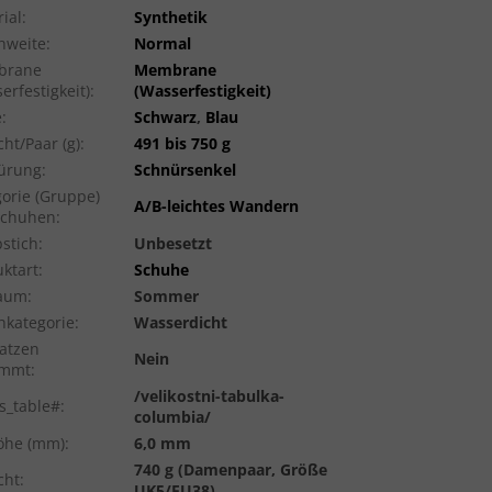
ial
:
Synthetik
hweite
:
Normal
brane
Membrane
erfestigkeit)
:
(Wasserfestigkeit)
e
:
Schwarz
,
Blau
ht/Paar (g)
:
491 bis 750 g
ürung
:
Schnürsenkel
orie (Gruppe)
A/B-leichtes Wandern
Schuhen
:
stich
:
Unbesetzt
ktart
:
Schuhe
raum
:
Sommer
hkategorie
:
Wasserdicht
atzen
Nein
immt
:
/velikostni-tabulka-
s_table#
:
columbia/
höhe (mm)
:
6,0 mm
740 g (Damenpaar, Größe
cht
:
UK5/EU38)