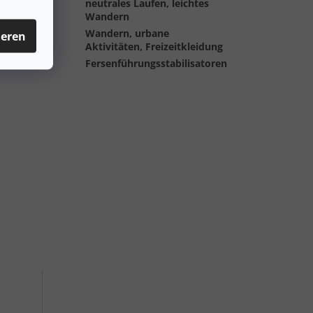
neutrales Laufen, leichtes
es Laufs
:
Wandern
eitigkeit der
Wandern, urbane
ieren
ung
:
Aktivitäten, Freizeitkleidung
tärkung
:
Fersenführungsstabilisatoren