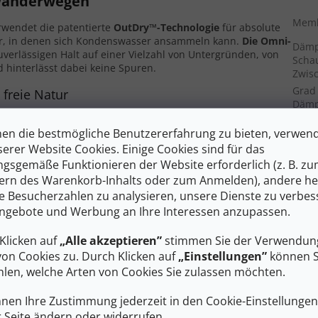
 Wanderwegen
Memb
wendet die patentierte
OutDry™-Technologie
für absolute
er, in denen sich Kondenswasser ansammeln kann.
Die Omni-
Dämp
uverlässigen Halt auf einer Vielzahl von Untergründen, von
Schau
 hinterlässt dabei keine Spuren.
Zwis
Grad
 freie Natur
Dämp
Einzi
 aus thermoplastischem Polyurethan an Zehen und Ferse für
en die bestmögliche Benutzererfahrung zu bieten, verwen
Reakt
serer Website Cookies. Einige Cookies sind für das
iedene Zonen der Dämpfung und Unterstützung für optimale
Einle
gsgemäße Funktionieren der Website erforderlich (z. B. z
(Inne
ahl von Geländetypen anpasst, von befestigten Straßen bis hin
ern des Warenkorb-Inhalts oder zum Anmelden), andere he
ie Besucherzahlen zu analysieren, unsere Dienste zu verbes
Obert
 sorgt auch nach längerem Gebrauch für gleichbleibenden
ngebote und Werbung an Ihre Interessen anzupassen.
Tech
Klicken auf
„Alle akzeptieren”
stimmen Sie der Verwendung
zuverlässigen Halt, Wasserdichtigkeit und Grip für alle Ihre
Wechsel zwischen ländlicher und städtischer Umgebung.
von Cookies zu. Durch Klicken auf
„Einstellungen”
können S
Temp
len, welche Arten von Cookies Sie zulassen möchten.
und die Ergonomie von Wanderschuhen
Gelän
nnen Ihre Zustimmung jederzeit in den Cookie-Einstellunge
erstiefel standen langfristiger Komfort und die Vermeidung
r Seite ändern oder widerrufen.