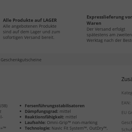
Expresslieferung vo
Alle Produkte auf LAGER
Waren
Alle angebotenen Produkte
Der Versand erfolgt
sind auf dem Lager und zum
spätestens am zweiten
sofortigen Versand bereit.
Werktag nach der Best
Geschenkgutscheine
Zusä
Kateg
EAN
:
U38)
Fersenführungsstabilisatoren
z
Dämpfungsgrad:
mittel
EU G
l-
Reaktionsfähigkeit:
mittel
Laufsohle:
Omni-Grip™ non-marking
Gesc
e+™
Technologie:
Navic Fit System™, OutDry™,
Schu