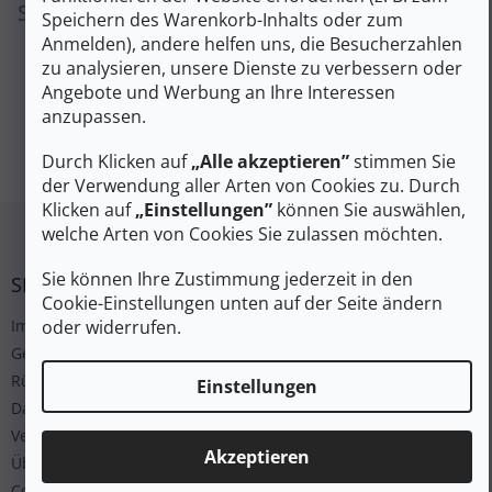
Sie können sich aber auch andere Kategorien
Speichern des Warenkorb-Inhalts oder zum
ansehen.
Anmelden), andere helfen uns, die Besucherzahlen
zu analysieren, unsere Dienste zu verbessern oder
Angebote und Werbung an Ihre Interessen
anzupassen.
EINKAUF FORTSETZEN
Durch Klicken auf
„Alle akzeptieren”
stimmen Sie
der Verwendung aller Arten von Cookies zu. Durch
Klicken auf
„Einstellungen”
können Sie auswählen,
Fußzeile
welche Arten von Cookies Sie zulassen möchten.
Sie können Ihre Zustimmung jederzeit in den
SERVICE
Cookie-Einstellungen unten auf der Seite ändern
oder widerrufen.
Impressum
Geschäftsbedingungen
Rücksendung
Einstellungen
Datenschutz
Versand und Bezahlung
Akzeptieren
Über uns
Cookies