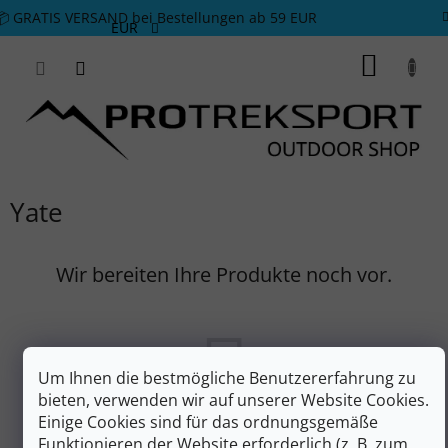
Zum Inhalt springen
📦 GRATIS VERSAND bei Bestellungen ab 59 EUR
EUR
WARE
Yate
Wir bereiten Ihre Produkte noch vor.
Um Ihnen die bestmögliche Benutzererfahrung zu
bieten, verwenden wir auf unserer Website Cookies.
Einige Cookies sind für das ordnungsgemäße
Funktionieren der Website erforderlich (z. B. zum