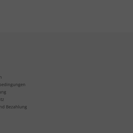
m
sbedingungen
ung
tz
nd Bezahlung