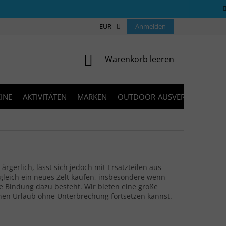
ÜBER UNS
COOKIES
EUR
KONTAKT
Anmelden
FAQ
BLOG
WARENKORB
Warenkorb leeren
INE
AKTIVITÄTEN
MARKEN
OUTDOOR-AUSVERKAUF
ärgerlich, lässt sich jedoch mit Ersatzteilen aus
gleich ein neues Zelt kaufen, insbesondere wenn
e Bindung dazu besteht. Wir bieten eine große
nen Urlaub ohne Unterbrechung fortsetzen kannst.