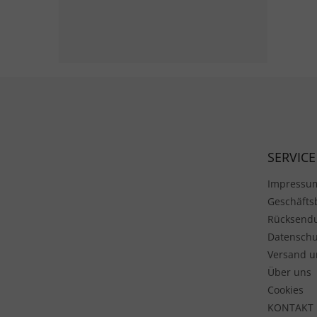
Fußzeile
SERVICE
Impressu
Geschäft
Rücksend
Datenschu
Versand u
Über uns
Cookies
KONTAKT