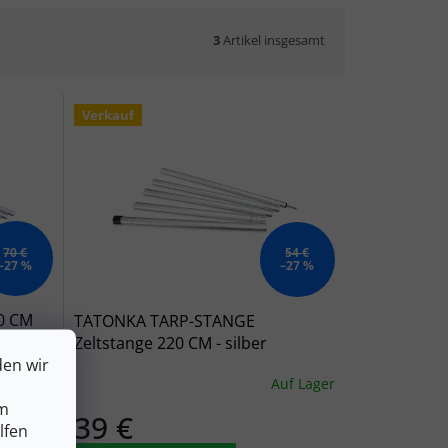
3
Artikel insgesamt
Verkauf
70 €
54 €
–27 %
–27 %
0 CM
TATONKA TARP-STANGE
Zeltstange 220 CM - silber
den wir
uf Lager
Auf Lager
um
39 €
lfen