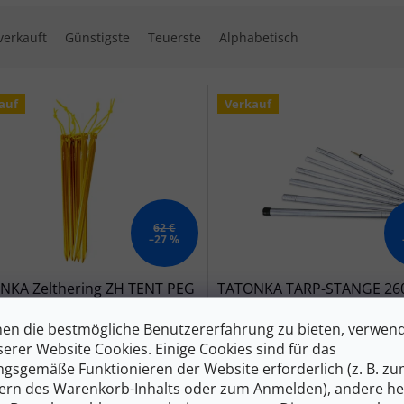
ktsortierung
verkauft
Günstigste
Teuerste
Alphabetisch
 der Produkte
auf
Verkauf
62 €
–27 %
NKA Zelthering ZH TENT PEG
TATONKA TARP-STANGE 26
gold
Zeltstange - silber
en die bestmögliche Benutzererfahrung zu bieten, verwen
Auf Lager
A
serer Website Cookies. Einige Cookies sind für das
gsgemäße Funktionieren der Website erforderlich (z. B. z
 €
51 €
ern des Warenkorb-Inhalts oder zum Anmelden), andere he