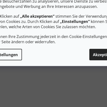
ie Besucherzahlen zu analysieren, unsere Dienste zu verbes
n den Warenkorb
In den Warenkorb
ngebote und Werbung an Ihre Interessen anzupassen.
ter Tatonka Aluminium-
Zeltstange aus Aluminium, 26
Klicken auf
„Alle akzeptieren”
stimmen Sie der Verwendung
ring in heller Goldfarbe mit
lang.
von Cookies zu. Durch Klicken auf
„Einstellungen”
können S
ufe zum Herausziehen.
len, welche Arten von Cookies Sie zulassen möchten.
Steuerel
nnen Ihre Zustimmung jederzeit in den Cookie-Einstellunge
r Seite ändern oder widerrufen.
tellungen
Akzept