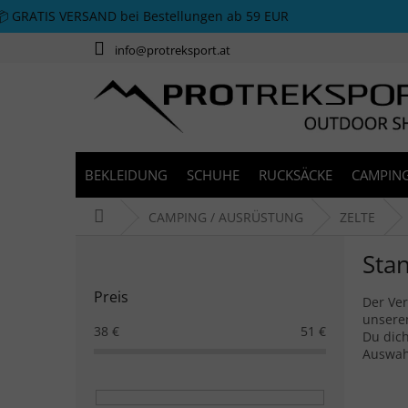
Zum Inhalt springen
📦 GRATIS VERSAND bei Bestellungen ab 59 EUR
info@protreksport.at
BEKLEIDUNG
SCHUHE
RUCKSÄCKE
CAMPING
Startseite
CAMPING / AUSRÜSTUNG
ZELTE
Seitenleiste
Stan
Preis
Der Ver
unserem
38
€
51
€
Du dich
Auswahl