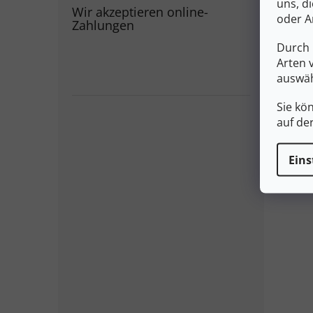
uns, d
I
Wir akzeptieren online-
oder A
Zahlungen
Leich
Durch 
Zelthe
Arten 
Schla
auswäh
Sie kö
auf de
Eins