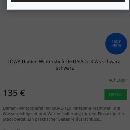
193 €
–30 %
LOWA Damen Winterstiefel FEDAIA GTX Ws schwarz -
schwarz
Auf Lager
135 €
DETAIL
Damen-Winterstiefel mit GORE-TEX Partelana-Membran, die
Wasserdichtigkeit und Wärmeisolierung für den Einsatz in der
Stadt bietet. Ein praktischer Seitenreißverschluss...