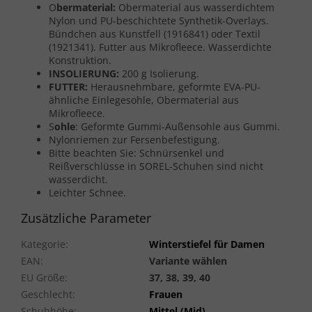
O
bermaterial:
Obermaterial aus wasserdichtem
Nylon und PU-beschichtete Synthetik-Overlays.
Bündchen aus Kunstfell (1916841) oder Textil
(1921341). Futter aus Mikrofleece. Wasserdichte
Konstruktion.
INSOLIERUNG:
200 g Isolierung.
FUTTER:
Herausnehmbare, geformte EVA-PU-
ähnliche Einlegesohle, Obermaterial aus
Mikrofleece.
S
ohle
: Geformte Gummi-Außensohle aus Gummi.
Nylonriemen zur Fersenbefestigung.
Bitte beachten Sie: Schnürsenkel und
Reißverschlüsse in SOREL-Schuhen sind nicht
wasserdicht.
Leichter Schnee.
Zusätzliche Parameter
Kategorie
:
Winterstiefel für Damen
EAN
:
Variante wählen
EU Größe
:
37, 38, 39, 40
Geschlecht
:
Frauen
Schuhhöhe
:
Mittel (Mid)