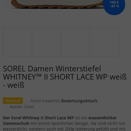
140 €
–45 %
SOREL Damen Winterstiefel
WHITNEY™ II SHORT LACE WP weiß
- weiß
Die durchschnittliche Produktbewertung ist 0,0 von
Nicht bewertet
Bewertungsdetails
Verkauf
Marke:
Sorel
Der Sorel Whitney II Short Lace WP
ist ein
wasserdichter
Damenschuh
mit einem sportlichen Design. Sie sind nicht nur
wasserdicht, sondern auch mit 200g Isolierung gefüllt und mit