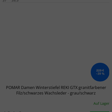
37
39,5
223 €
–39 %
POMAR Damen Winterstiefel REKI GTX granitfarbener
Filz/schwarzes Wachsleder - grau/schwarz
Auf Lager