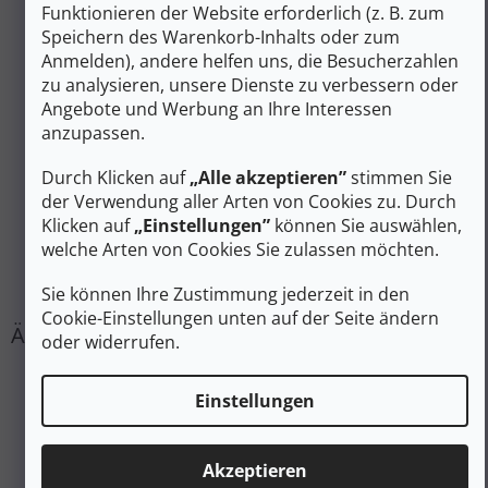
Membrane - Typ
:
Funktionieren der Website erforderlich (z. B. zum
Konstruktion
Speichern des Warenkorb-Inhalts oder zum
Einlegesohle
Herausnehmbares EVA mit
(Innensohle)
:
Microfleece-Beschichtung
Anmelden), andere helfen uns, die Besucherzahlen
zu analysieren, unsere Dienste zu verbessern oder
Dämpfender Schaumstoff
Gummi mit EVA-Einsätzen
in der Zwischensohle
:
Angebote und Werbung an Ihre Interessen
anzupassen.
Verstärkung
:
Verstärkter Fersenkragen
Geformter Gummi mit Anti-
Einzige
:
Durch Klicken auf
„Alle akzeptieren”
stimmen Sie
Rutsch-Muster
der Verwendung aller Arten von Cookies zu. Durch
Technologie
:
OutDry
Klicken auf
„Einstellungen”
können Sie auswählen,
Stadt, leichtes Terrain,
Geländetauglichkeit
:
welche Arten von Cookies Sie zulassen möchten.
Schnee
Art der Isolierung
:
Isolierung 200 g
Sie können Ihre Zustimmung jederzeit in den
Cookie-Einstellungen unten auf der Seite ändern
oder widerrufen.
Einstellungen
Akzeptieren