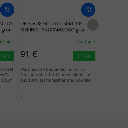
53 €
107 €
–1 %
–14 %
Nächstes Produkt
ACTIVE
ORTOVOX Herren-T-Shirt 185
- grün
MERINO TANGRAM LOGO grau
meliert - grau
f Lager
Auf Lager
91 €
ETAIL
DETAIL
E SOLEN
Warmes und bequemes Kurzarm-
es T-
Funktionsshirt für Männer. Hergestellt
ich zum
aus 100% tasmanischer Merinowolle.
re
en...
S