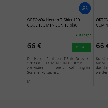
78 €
–15 %
ORTOVOX Herren-T-Shirt 120
ORTOV
COOL TEC MTN SUN TS blau
COMPE
nunatak - blau
Auf Lager
66 €
66 
DETAIL
Das Herren-Funktions-T-Shirt Ortovox
Kurzärm
120 COOL TEC MTN SUN TS ist für
anspruc
Aktivitäten mit intensiver Belastung im
das das
Sommer konzipiert.
werden 
Strick
M
Fußzeile