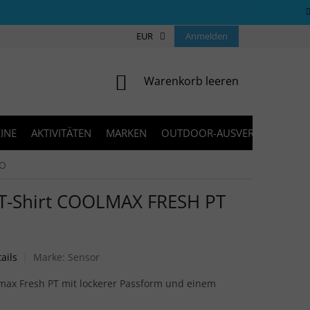
ÜBER UNS
COOKIES
EUR
KONTAKT
Anmelden
FAQ
BLOG
WARENKORB
Warenkorb leeren
INE
AKTIVITÄTEN
MARKEN
OUTDOOR-AUSVERKAUF
GO
T-Shirt COOLMAX FRESH PT
bewertung ist 0,0 von 5 Sternen.
ails
Marke:
Sensor
lmax Fresh PT mit lockerer Passform und einem