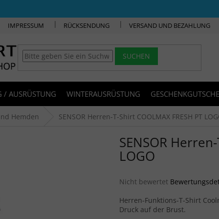
IMPRESSUM
RÜCKSENDUNG
VERSAND UND BEZAHLUNG
SUCHEN
 / AUSRÜSTUNG
WINTERAUSRÜSTUNG
GESCHENKGUTSCHE
 und Hemden
SENSOR Herren-T-Shirt COOLMAX FRESH PT LO
SENSOR Herren-
LOGO
Die durchschnittliche Produkt
Nicht bewertet
Bewertungsdet
Herren-Funktions-T-Shirt Coo
Druck auf der Brust.