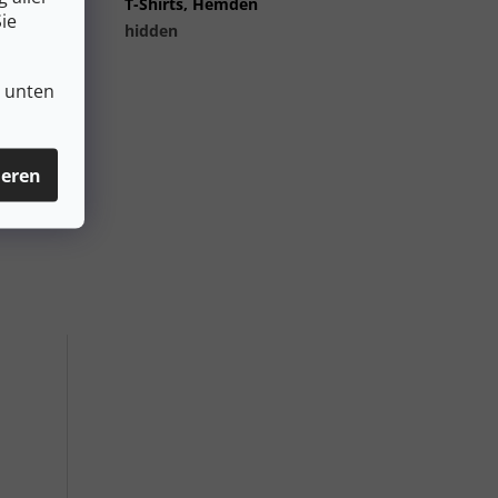
uktart
:
T-Shirts, Hemden
ie
es_table#
:
hidden
n unten
ieren