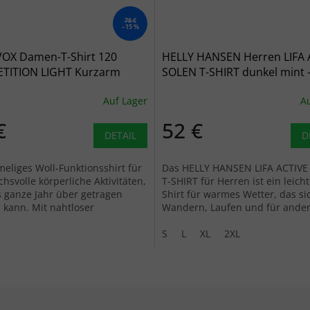
78 €
–15 %
OX Damen-T-Shirt 120
HELLY HANSEN Herren LIFA 
TITION LIGHT Kurzarm
SOLEN T-SHIRT dunkel mint 
Auf Lager
Au
€
52 €
DETAIL
D
eliges Woll-Funktionsshirt für
Das HELLY HANSEN LIFA ACTIV
hsvolle körperliche Aktivitäten,
T-SHIRT für Herren ist ein leicht
 ganze Jahr über getragen
Shirt für warmes Wetter, das s
kann. Mit nahtloser
Wandern, Laufen und für ande
technologie und Bodymapping.
sommerliche Aktivitäten im Frei
S
L
XL
2XL