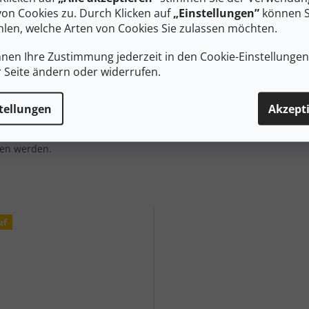
Prod
von Cookies zu. Durch Klicken auf
„Einstellungen”
können S
#siz
len, welche Arten von Cookies Sie zulassen möchten.
nnen Ihre Zustimmung jederzeit in den Cookie-Einstellunge
r Seite ändern oder widerrufen.
rm von Coolmax Ecomade Material. Das Kleidungsstück verfügt
 bisher, ist aber umweltfreundlicher. Die Faser enthält einen
tellungen
Akzept
 verringert so die Umweltbelastung. Sie wird aus gebrauchten
ten zur Grundlage unserer Funktionskleidung verarbeitet
gkeit noch besser vom Körper ableiten, so dass Sie sich
en werden.
uf