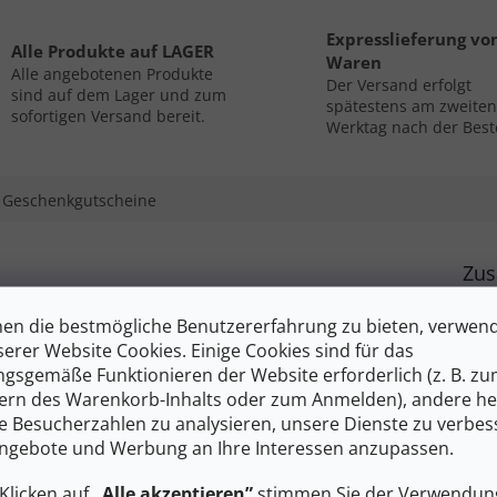
Expresslieferung vo
Alle Produkte auf LAGER
Waren
Alle angebotenen Produkte
Der Versand erfolgt
sind auf dem Lager und zum
spätestens am zweiten
sofortigen Versand bereit.
Werktag nach der Best
Geschenkgutscheine
Zus
taufdruck. Das T-Shirt hat eine eher zivile, lockere Passform
Kate
en die bestmögliche Benutzererfahrung zu bieten, verwen
 verwendet werden.
EAN
serer Website Cookies. Einige Cookies sind für das
Gesc
gsgemäße Funktionieren der Website erforderlich (z. B. z
rgestellt, dieses Material ist für warmes Wetter geeignet, wo
Mate
ern des Warenkorb-Inhalts oder zum Anmelden), andere he
haften
und Schweißtransport bieten wird.
ie Besucherzahlen zu analysieren, unsere Dienste zu verbes
Farb
ionen angereichert, die die Zellwand von Mikroorganismen
ngebote und Werbung an Ihre Interessen anzupassen.
Läng
Grö
Klicken auf
„Alle akzeptieren”
stimmen Sie der Verwendung