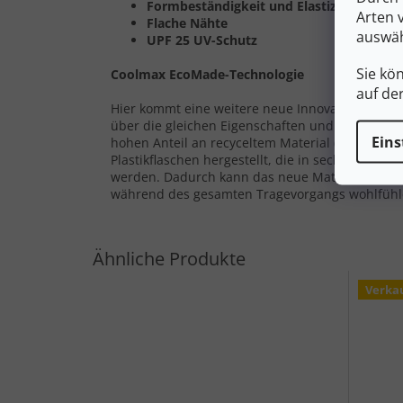
Formbeständigkeit und Elastizität
Arten 
Flache Nähte
auswäh
UPF 25 UV-Schutz
Sie kö
Coolmax EcoMade-Technologie
auf de
Hier kommt eine weitere neue Innovation in Fo
über die gleichen Eigenschaften und Vorteile wie
Eins
hohen Anteil an recyceltem Material (97 %) und
Plastikflaschen hergestellt, die in sechs Schrit
werden. Dadurch kann das neue Material Feuchti
während des gesamten Tragevorgangs wohlfühl
Verka