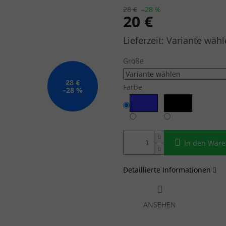
28 €
–28 %
20 €
Verkaufspreis:
Variante wähl
Größe
28 €
Farbe
–28 %
In den War
Detaillierte Informationen
ANSEHEN