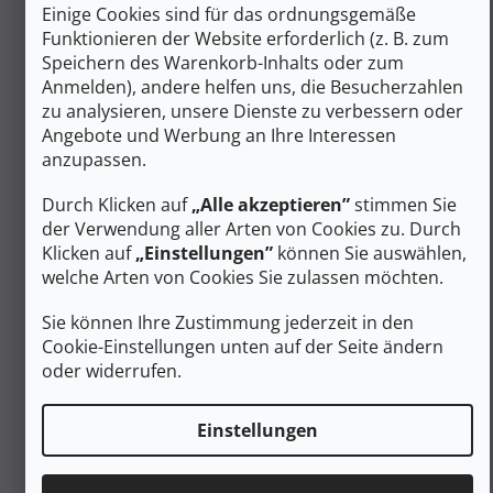
Schnell trocknendes Material
Einige Cookies sind für das ordnungsgemäße
Merino hält auch in nassem Zustand warm
Funktionieren der Website erforderlich (z. B. zum
Permanenter antibakterieller Schutz zur
Speichern des Warenkorb-Inhalts oder zum
Geruchsvermeidung
Anmelden), andere helfen uns, die Besucherzahlen
Flache Nähte
zu analysieren, unsere Dienste zu verbessern oder
Angebote und Werbung an Ihre Interessen
MATERIAL
anzupassen.
MERINO AIR
Durch Klicken auf
„Alle akzeptieren”
stimmen Sie
Eine viel erträglichere Leichtigkeit des Seins. Mit Merino
der Verwendung aller Arten von Cookies zu. Durch
Air Thermounterwäsche können Sie Ihren Sport in vollen
Klicken auf
„Einstellungen”
können Sie auswählen,
Zügen genießen. Jeder von uns kann täglich bis zu 20.000
welche Arten von Cookies Sie zulassen möchten.
Atemzüge bewältigen. Lassen Sie Ihren Körper nicht
ersticken. Geben Sie ihm atmungsaktive und perfekt
Sie können Ihre Zustimmung jederzeit in den
bequeme Kleidung. Geben Sie ihm, was er braucht. Los
Cookie-Einstellungen unten auf der Seite ändern
Merino Air!
oder widerrufen.
Zusätzliche Parameter
Einstellungen
Kategorie
:
OUTDOORBEKLEIDUNG
EAN
:
Variante wählen