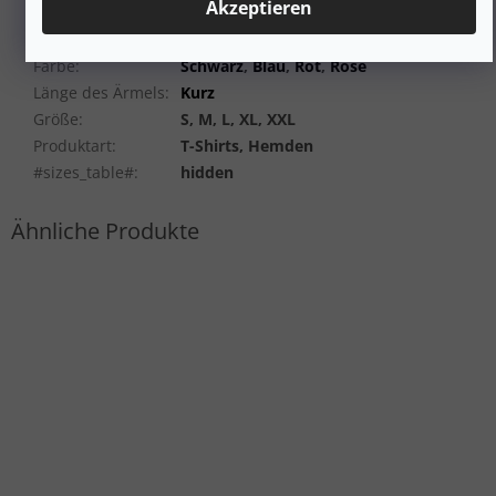
Akzeptieren
Geschlecht
:
Frauen
Material
:
Wolle (Merino)
Farbe
:
Schwarz
,
Blau
,
Rot
,
Rose
Länge des Ärmels
:
Kurz
Größe
:
S, M, L, XL, XXL
Produktart
:
T-Shirts, Hemden
#sizes_table#
:
hidden