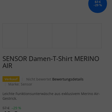
57 €
–29 %
SENSOR Damen-T-Shirt MERINO
AIR
Die durchschnittliche Produktbewertung ist 0,0 von
Nicht bewertet
Bewertungsdetails
Verkauf
Marke:
Sensor
Leichte Funktionsunterwäsche aus exklusivem Merino Air-
Gestrick.
57 €
–29 %