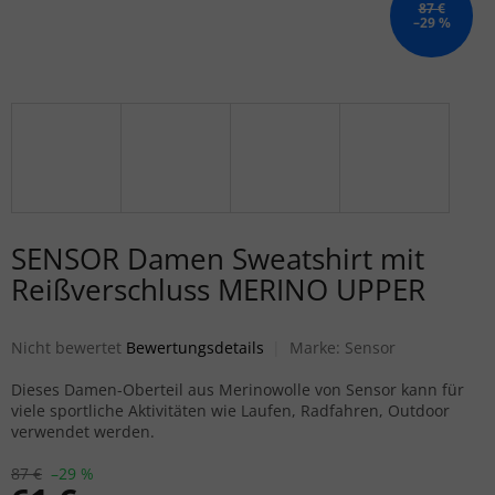
87 €
–29 %
SENSOR Damen Sweatshirt mit
Reißverschluss MERINO UPPER
Die durchschnittliche Produktbewertung ist 0,0 von 5 Sternen.
Nicht bewertet
Bewertungsdetails
Marke:
Sensor
Dieses Damen-Oberteil aus Merinowolle von Sensor kann für
viele sportliche Aktivitäten wie Laufen, Radfahren, Outdoor
verwendet werden.
87 €
–29 %