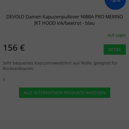
–30 %
DEVOLD Damen Kapuzenpullover NIBBA PRO MERINO
JKT HOOD ink/beetrot - blau
Auf Lager
156 €
DETAIL
Sehr bequemes Kapuzensweatshirt aus Wolle, geeignet für
Rucksacktouren.
S
ALLE ALTERNATIVEN PRODUKTE ANZEIGEN
Fußzeile