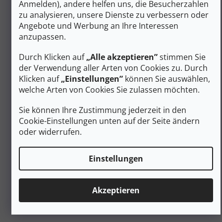
Anmelden), andere helfen uns, die Besucherzahlen
vermehren
Ausgezeichnete thermoregulierende
zu analysieren, unsere Dienste zu verbessern oder
Eigenschaften
Angebote und Werbung an Ihre Interessen
Schicke unterschiedliche Färbung auf der Innen-
anzupassen.
und Außenseite
Hergestellt in der EU
Durch Klicken auf
„Alle akzeptieren”
stimmen Sie
der Verwendung aller Arten von Cookies zu. Durch
Zusätzliche Parameter
Klicken auf
„Einstellungen”
können Sie auswählen,
Sport-Sweatshirts und Pullover für
welche Arten von Cookies Sie zulassen möchten.
Kategorie
:
Damen
EAN
:
Variante wählen
Sie können Ihre Zustimmung jederzeit in den
Cookie-Einstellungen unten auf der Seite ändern
Aktivität
:
Wandern
oder widerrufen.
Geschlecht
:
Frauen
Material
:
Wolle (Merino)
Farbe
:
Blau
Einstellungen
Größe
:
S, M, L, XL
Produktart
:
Sweatshirts, Pullover
Akzeptieren
Kapuze
:
Ohne Kapuze
#sizes_table#
:
hidden