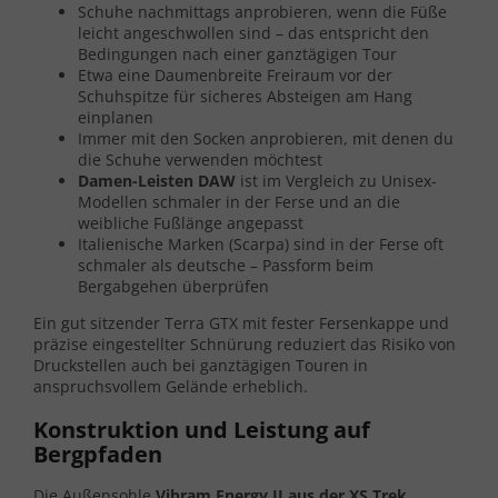
Schuhe nachmittags anprobieren, wenn die Füße
leicht angeschwollen sind – das entspricht den
Bedingungen nach einer ganztägigen Tour
Etwa eine Daumenbreite Freiraum vor der
Schuhspitze für sicheres Absteigen am Hang
einplanen
Immer mit den Socken anprobieren, mit denen du
die Schuhe verwenden möchtest
Damen-Leisten DAW
ist im Vergleich zu Unisex-
Modellen schmaler in der Ferse und an die
weibliche Fußlänge angepasst
Italienische Marken (Scarpa) sind in der Ferse oft
schmaler als deutsche – Passform beim
Bergabgehen überprüfen
Ein gut sitzender Terra GTX mit fester Fersenkappe und
präzise eingestellter Schnürung reduziert das Risiko von
Druckstellen auch bei ganztägigen Touren in
anspruchsvollem Gelände erheblich.
Konstruktion und Leistung auf
Bergpfaden
Die Außensohle
Vibram Energy II aus der XS Trek