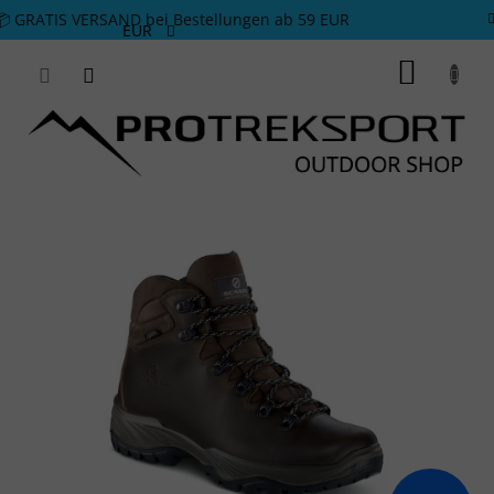
Zum Inhalt springen
📦 GRATIS VERSAND bei Bestellungen ab 59 EUR
EUR
WARE