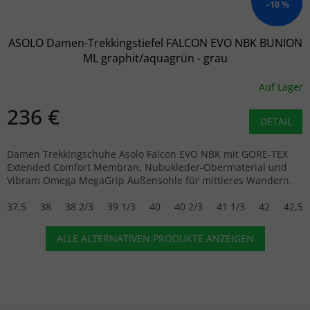
–10 %
ASOLO Damen-Trekkingstiefel FALCON EVO NBK BUNION
ML graphit/aquagrün - grau
Auf Lager
236 €
DETAIL
Damen Trekkingschuhe Asolo Falcon EVO NBK mit GORE-TEX
Extended Comfort Membran, Nubukleder-Obermaterial und
Vibram Omega MegaGrip Außensohle für mittleres Wandern.
37,5
38
38 2/3
39 1/3
40
40 2/3
41 1/3
42
42,5
ALLE ALTERNATIVEN PRODUKTE ANZEIGEN