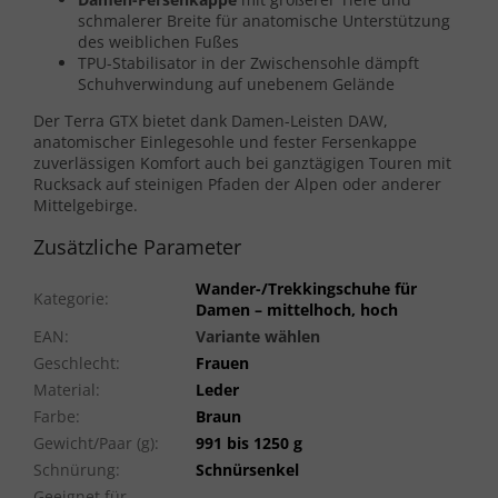
schmalerer Breite für anatomische Unterstützung
des weiblichen Fußes
TPU-Stabilisator in der Zwischensohle dämpft
Schuhverwindung auf unebenem Gelände
Der Terra GTX bietet dank Damen-Leisten DAW,
anatomischer Einlegesohle und fester Fersenkappe
zuverlässigen Komfort auch bei ganztägigen Touren mit
Rucksack auf steinigen Pfaden der Alpen oder anderer
Mittelgebirge.
Zusätzliche Parameter
Wander-/Trekkingschuhe für
Kategorie
:
Damen – mittelhoch, hoch
EAN
:
Variante wählen
Geschlecht
:
Frauen
Material
:
Leder
Farbe
:
Braun
Gewicht/Paar (g)
:
991 bis 1250 g
Schnürung
:
Schnürsenkel
Geeignet für