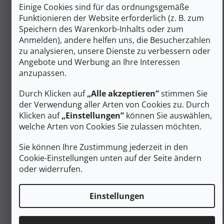
Wasserdichtigkeit und Atmungsaktivität in einem
Einige Cookies sind für das ordnungsgemäße
Obermaterial aus Vollnarbenleder 2,0 mm –
Funktionieren der Website erforderlich (z. B. zum
abriebfest und widerstandsfähig gegen
Speichern des Warenkorb-Inhalts oder zum
mechanische Beschädigungen
Anmelden), andere helfen uns, die Besucherzahlen
Schaftrand aus Nubukleder für weiches
Umschließen des Knöchels ohne Hautreizungen
zu analysieren, unsere Dienste zu verbessern oder
Direct-Injection-Konstruktion – Sohle direkt auf das
Angebote und Werbung an Ihre Interessen
Obermaterial gespritzt für feste Verbindung ohne
anzupassen.
Klebstoff
Durch Klicken auf
„Alle akzeptieren”
stimmen Sie
Der Terra GTX mit Vibram-Außensohle und GORE-TEX-
der Verwendung aller Arten von Cookies zu. Durch
Membran deckt Bedingungen von feuchten Waldwegen
bis hin zu anspruchsvolleren felsigen Pfaden mittlerer
Klicken auf
„Einstellungen”
können Sie auswählen,
Schwierigkeit ab.
welche Arten von Cookies Sie zulassen möchten.
Ergonomie und Fußgesundheit bei
Sie können Ihre Zustimmung jederzeit in den
langen Wandertouren
Cookie-Einstellungen unten auf der Seite ändern
oder widerrufen.
Die anatomisch geformte herausnehmbare Einlegesohle
passt sich dem Quer- und Längsgewölbe des Fußes an
und verteilt die Belastung gleichmäßig über die gesamte
Einstellungen
Auflagefläche. Die Obermaterial-Konstruktion wurde mit
minimaler Nahtanzahl entworfen, um die Anzahl der
Stellen zu reduzieren, an denen das Material bei