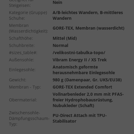
Nein
Steigeisen
:
Kategorie (Gruppe)
A/B-leichtes Wandern, B-mittleres
Schuhe
:
Wandern
Membran
GORE-TEX, Membran (wasserdicht)
(Wasserdichtigkeit)
:
Schafthöhe
:
Mittel (Mid)
Schuhbreite
:
Normal
#sizes_table#
:
/velikostni-tabulka-topo/
Außensohle
:
Vibram Energy II / XS Trek
Anatomisch geformte
Einlegesohle
:
herausnehmbare Einlegesohle
Gewicht
:
980 g (Damenpaar, Gr. UK5/EU38)
Membran - Typ
:
GORE-TEX Extended Comfort
Vollnarbenleder 2,0 mm mit PFAS-
Obermaterial
:
freier Hydrophobausrüstung,
Nubukleder (Schaft)
Zwischensohle-
PU-Direct Attach mit TPU-
Dämpfungsschaum-
Stabilisator
Typ
: