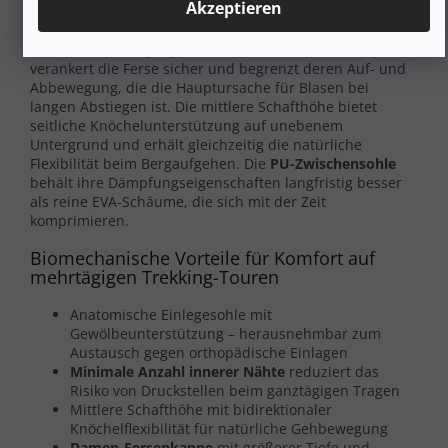
Akzeptieren
längerem Gehen drücken oder scheuern könnte. Die
damenspezifische Fersenkappe
ist im Vergleich zu
Unisex-Modellen proportional tiefer und schmaler – sie
verankert die Ferse sicher und begrenzt deren Auf- und
Abbewegung, die die Hauptursache für Blasen bei
langen Abstiegen ist. Die mittlere Schafthöhe bietet
seitliche Knöchelunterstützung auf unebenem
Untergrund und erhält gleichzeitig die natürliche
Flexibilität beim Bergaufgehen. Die
PU-Zwischensohle
behält ihre Dämpfungseigenschaften langfristig besser
als reine EVA-Schäume, die sich mit der Zeit
komprimieren.
Biomechanische Vorteile für Komfort auf
mehrtägigen Trekking-Touren
Anatomische Einlegesohle mit
Gewölbeunterstützung – herausnehmbar zum
Austausch gegen orthopädische Einlagen
Minimale Anzahl innerer Nähte
reduziert das
Risiko von Druckstellen beim ganztägigen Tragen
Mittlere Schafthöhe mit bidirektionaler
Knöchelflexibilität für natürliche Gehbewegung
Damen-Fersenkappe
mit größerer Tiefe und