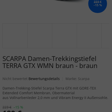
223 €
–15 %
SCARPA Damen-Trekkingstiefel
TERRA GTX WMN braun - braun
Die durchschnittliche Produktbewertung ist 0,0 von 5 Sternen.
Nicht bewertet
Bewertungsdetails
Marke:
Scarpa
Damen-Trekking-Stiefel Scarpa Terra GTX mit GORE-TEX
Extended Comfort Membran, Obermaterial
aus Vollnarbenleder 2,0 mm und Vibram Energy II Außensohle.
223 €
–15 %