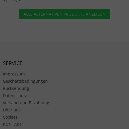
37
37,5
ALLE ALTERNATIVEN PRODUKTE ANZEIGEN
Fußzeile
SERVICE
Impressum
Geschäftsbedingungen
Rücksendung
Datenschutz
Versand und Bezahlung
Über uns
Cookies
KONTAKT