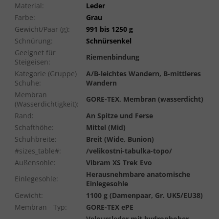
Material
:
Leder
Farbe
:
Grau
Gewicht/Paar (g)
:
991 bis 1250 g
Schnürung
:
Schnürsenkel
Geeignet für
Riemenbindung
Steigeisen
:
Kategorie (Gruppe)
A/B-leichtes Wandern, B-mittleres
Schuhe
:
Wandern
Membran
GORE-TEX, Membran (wasserdicht)
(Wasserdichtigkeit)
:
Rand
:
An Spitze und Ferse
Schafthöhe
:
Mittel (Mid)
Schuhbreite
:
Breit (Wide, Bunion)
#sizes_table#
:
/velikostni-tabulka-topo/
Außensohle
:
Vibram XS Trek Evo
Herausnehmbare anatomische
Einlegesohle
:
Einlegesohle
Gewicht
:
1100 g (Damenpaar, Gr. UK5/EU38)
Membran - Typ
:
GORE-TEX ePE
Veloursleder mit hydrophober