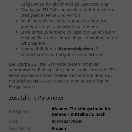
Fußgewölbe für gleichmäßige Lastverteilung
Zweilagige PU-Zwischensohle mit differenzierter
Steifigkeit in Ferse und Vorfuß
Seitliche Knöchelverstärkungen verhindern
unerwünschtes Umknicken auf Steinen
Erweiterter Zehenbereich lässt den Zehen beim
Abstieg Platz ohne übermäßiges Anstoßen an die
Schuhspitze
Kompatibilität mit
Riemensteigeisen
für
Wintertouren auf hartgefrorenem Schnee
Die Scarpa ZG Trek GTX Wide bieten mit ihrer
anatomischen Einlegesohle, dem stabilisierenden TPU-
Fersensystem und der breiten Leistenform dem Fuß
natürlichen Halt – auch nach einem ganzen Tag im
Berggelände.
Zusätzliche Parameter
Wander-/Trekkingschuhe für
Kategorie
:
Damen – mittelhoch, hoch
EAN
:
8057963478638
Geschlecht
:
Frauen