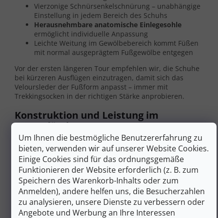
Vierzonige Schnürsenkelschnürung – unabhängige
Einstellung in jedem Bereich des Schuhs
Herausnehmbare anatomische Einlegesohle
ermöglicht individuelle Anpassung
Leichte Weitung im Gewölbebereich kommt Füßen
mit normal ausgeprägtem Fußgewölbe entgegen
Vor der ersten längeren Tour empfehlen wir, die Schuhe
bei kürzeren Ausflügen einzutragen, damit sich das
Veloursleder der Fußform anpasst – immer mit
Trekkingsocken in der richtigen Stärke anprobieren.
Konstruktion und Leistung im
Berggelände
Um Ihnen die bestmögliche Benutzererfahrung zu
Die Außensohle
Vibram XS Trek Evo
bietet ein
bieten, verwenden wir auf unserer Website Cookies.
mehrdirektionales Profil für zuverlässigen Grip auf
Einige Cookies sind für das ordnungsgemäße
felsigem und schlammigem Untergrund. Diese Vibram-
Funktionieren der Website erforderlich (z. B. zum
Gummimischung gehört zu den Compounds mit hoher
Speichern des Warenkorb-Inhalts oder zum
Haftung auf nassem Stein, sodass die Schuhe sowohl auf
Anmelden), andere helfen uns, die Besucherzahlen
Granitpfaden im Riesengebirge als auch auf nassem
alpinem Travertin gut funktionieren. Die
zweilagige
zu analysieren, unsere Dienste zu verbessern oder
Polyurethan-Zwischensohle
dämpft Stöße und erhält
Angebote und Werbung an Ihre Interessen