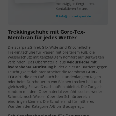
mehrtägigen Bergtouren.
Kontaktieren Sie uns.
✉ info@protreksport.de
Trekkingschuhe mit Gore-Tex-
Membran für jedes Wetter
Die Scarpa ZG Trek GTX Wide sind Knöchelhohe
Trekkingschuhe für Frauen mit breiterem Fuß, die
Wasserschutz mit ganztägigem Komfort auf Bergwegen
verbinden. Das Obermaterial aus
Veloursleder mit
hydrophober Ausrüstung
bildet die erste Barriere gegen
Feuchtigkeit; dahinter arbeitet die Membran
GORE-
TEX ePE
, die den Fuß auch bei stundenlangem Regen
oder beim Durchqueren von Bächen trocken hält und
gleichzeitig Schweiß nach außen ableitet. Die Zunge ist
rundum mit dem Obermaterial vernäht, sodass weder
Schmutz noch Wasser über den Schnürbereich
eindringen können. Die Schuhe sind für mittleres
Wandern der Kategorie A/B bis B ausgelegt.
Schlüsseltechnologien für Schutz und