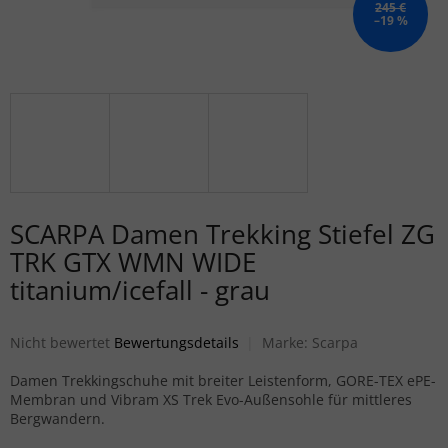
245 €
–19 %
SCARPA Damen Trekking Stiefel ZG
TRK GTX WMN WIDE
titanium/icefall - grau
Die durchschnittliche Produktbewertung ist 0,0 von 5 Sternen.
Nicht bewertet
Bewertungsdetails
Marke:
Scarpa
Damen Trekkingschuhe mit breiter Leistenform, GORE-TEX ePE-
Membran und Vibram XS Trek Evo-Außensohle für mittleres
Bergwandern.