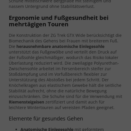
Schuhe mittelschwere Bergpfade mit steinigem und
nassem Untergrund ohne Stabilitätsverlust.
Ergonomie und Fußgesundheit bei
mehrtägigen Touren
Die Konstruktion der ZG Trek GTX Wide berücksichtigt die
Biomechanik des Gehens bei Frauen mit breiterem Fuß.
Die
herausnehmbare anatomische Einlegesohle
unterstützt das Fußgewölbe und verteilt den Druck auf
der Fußsohle gleichmäßiger, wodurch das Risiko lokaler
Überlastung reduziert wird. Die zweilagige Polyurethan-
Zwischensohle arbeitet im Fersenbereich steifer zur
Stoßdämpfung und im Vorfußbereich flexibler zur
Unterstützung des Abstoßes bei jedem Schritt. Der
Knöchelkragen aus elastischem Gewebe hält die seitliche
Stabilität aufrecht, ohne die natürliche Bewegung
einzuschränken. Die Schuhe sind für die Verwendung mit
Riemensteigeisen
zertifiziert und damit auch für
leichtere Wintertouren auf vereisten Pfaden geeignet.
Elemente für gesundes Gehen
Anatomische Einlegesohle
mit geformtem